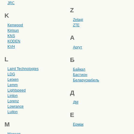
JRC
Z
K
Zetagi
Kenwood
ZTE
Kirisun
KNS
А
KODEN
KVH
Аргут
L
Б
Laird Technologies
Байкал
LDG
Бастион
Leixen
Беларускабель
Lemm
Lightspeed
Д
Linton
Lorenz
ДМ
Lowrance
Luiton
Е
M
Ермак
Manson