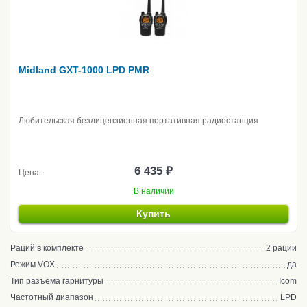
Midland GXT-1000 LPD PMR
Любительская безлицензионная портативная радиостанция
6 435 ₽
Цена:
В наличии
Купить
Раций в комплекте
2 рации
Режим VOX
да
Тип разъема гарнитуры
Icom
Частотный диапазон
LPD