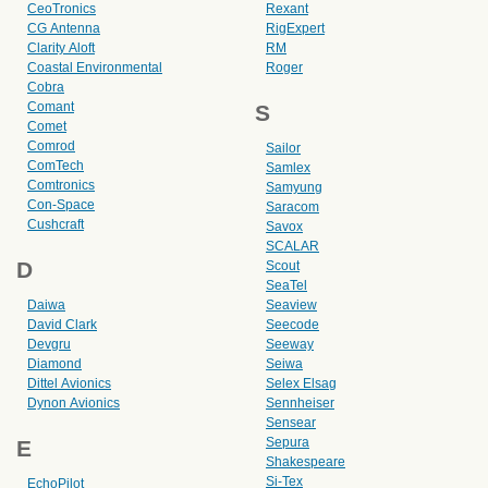
CeoTronics
Rexant
CG Antenna
RigExpert
Clarity Aloft
RM
Coastal Environmental
Roger
Cobra
Comant
S
Comet
Comrod
Sailor
ComTech
Samlex
Comtronics
Samyung
Con-Space
Saracom
Cushcraft
Savox
SCALAR
D
Scout
SeaTel
Daiwa
Seaview
David Clark
Seecode
Devgru
Seeway
Diamond
Seiwa
Dittel Avionics
Selex Elsag
Dynon Avionics
Sennheiser
Sensear
Sepura
E
Shakespeare
Si-Tex
EchoPilot