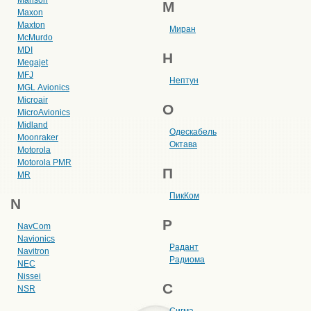
М
Maxon
Maxton
Миран
McMurdo
MDI
Н
Megajet
MFJ
Нептун
MGL Avionics
Microair
О
MicroAvionics
Midland
Одескабель
Moonraker
Октава
Motorola
Motorola PMR
П
MR
ПикКом
N
Р
NavCom
Navionics
Радант
Navitron
Радиома
NEC
Nissei
С
NSR
Сигма