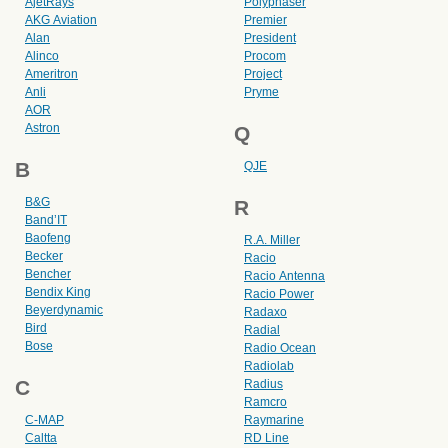
AjetRays
Polyphaser
AKG Aviation
Premier
Alan
President
Alinco
Procom
Ameritron
Project
Anli
Pryme
AOR
Astron
Q
B
QJE
B&G
R
Band’IT
Baofeng
R.A. Miller
Becker
Racio
Bencher
Racio Antenna
Bendix King
Racio Power
Beyerdynamic
Radaxo
Bird
Radial
Bose
Radio Ocean
Radiolab
C
Radius
Ramcro
C-MAP
Raymarine
Caltta
RD Line