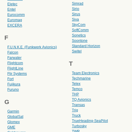
Simrad
Eletec
Sirio
Entel
Sirus
Eurocomm
Siva
Euromag
SkyCom
EXCERA
SoftComm
Sonetics
F
Soontone
Standard Horizon
F.U.N.K.E. (Funkwerk Avionics)
Switel
Falcon
Farwater
T
Flightcom
FlightLine
Team Electronics
Flir Systems
Techmarine
Fort
Telex
Fujikura
Temco
Furuno
THP
TQ Avionics
G
Transas
Trig
Garmin
Truck
GlobalSat
TrueHeading-SeaPilot
Glomex
Turbosky
GME
TWR