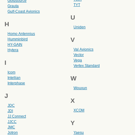
Goldsource
TYT
Grauta
Gulf-Coast Avionics
U
H
Uniden
Homo Antennius
V
Humminbird
HY-GAIN
Val Avionics
Hytera
Vector
Vega
I
Vertex Standard
Icom
W
Intellian
Interphase
Wouxun
J
X
JDC
XCOM
JDI
JJ Connect
Y
JJCC
JMC
Jotron
Yaesu