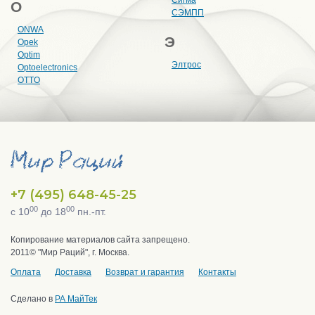
O
СЭМПП
ONWA
Э
Opek
Optim
Элтрос
Optoelectronics
OTTO
+7 (495) 648-45-25
00
00
с 10
до 18
пн.-пт.
Копирование материалов сайта запрещено.
2011© "Мир Раций", г. Москва.
Оплата
Доставка
Возврат и гарантия
Контакты
Сделано в
РА МайТек