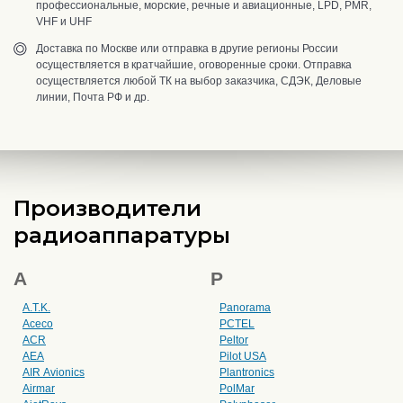
профессиональные, морские, речные и авиационные, LPD, PMR,
VHF и UHF
Доставка по Москве или отправка в другие регионы России
осуществляется в кратчайшие, оговоренные сроки. Отправка
осуществляется любой ТК на выбор заказчика, СДЭК, Деловые
линии, Почта РФ и др.
Производители
радиоаппаратуры
A
P
A.T.K.
Panorama
Aceco
PCTEL
ACR
Peltor
AEA
Pilot USA
AIR Avionics
Plantronics
Airmar
PolMar