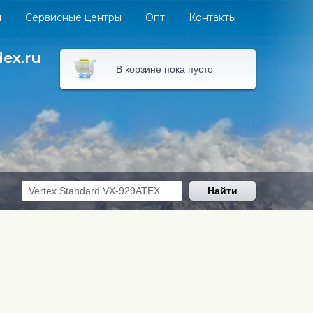
я
Сервисные центры
Опт
Контакты
dex.ru
В корзине пока пусто
Найти