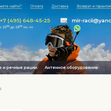
жете найти?
Оплата
Доставка
Возврат и гаранти
+7 (495) 648-45-25
mir-racii@yan
00
00
с 10
до 18
пн.-пт.
 и речные рации
Антенное оборудование
2