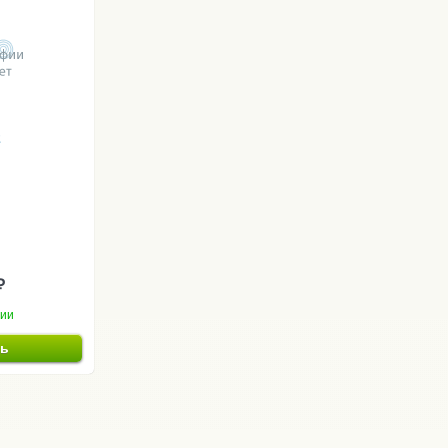
2
₽
чии
ть