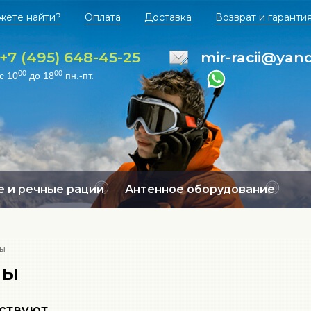
жете найти?
Оплата
Доставка
Возврат и гаранти
+7 (495) 648-45-25
mir-racii@yan
00
00
с 10
до 18
пн.-пт.
 и речные рации
Антенное оборудование
мы
мы
тствуют