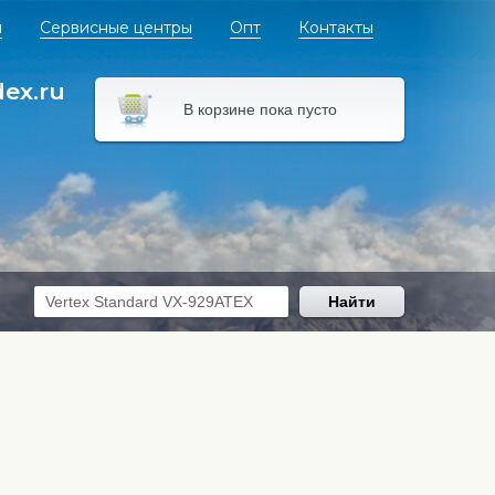
я
Сервисные центры
Опт
Контакты
dex.ru
В корзине пока пусто
Найти