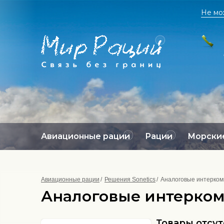
Не мо
Авиационные рации
Рации
Морские
Авиационные рации
Решения Sonetics
Аналоговые интерко
Аналоговые интерко
Товары отсу