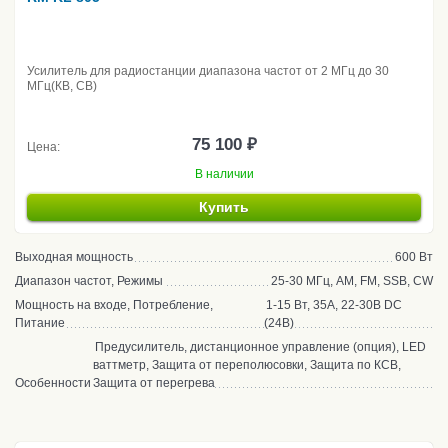
Усилитель для радиостанции диапазона частот от 2 МГц до 30
МГц(КВ, CB)
75 100 ₽
Цена:
В наличии
Купить
Выходная мощность
600 Вт
Диапазон частот, Режимы
25-30 МГц, AM, FM, SSB, CW
Мощность на входе, Потребление,
1-15 Вт, 35А, 22-30В DC
Питание
(24В)
Предусилитель, дистанционное управление (опция), LED
ваттметр, Защита от переполюсовки, Защита по КСВ,
Особенности
Защита от перегрева