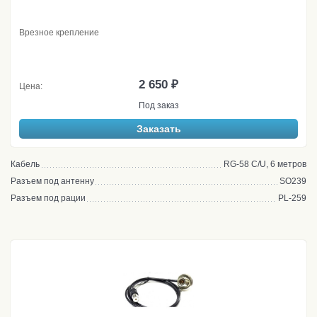
Врезное крепление
2 650 ₽
Цена:
Под заказ
Заказать
Кабель
RG-58 C/U, 6 метров
Разъем под антенну
SO239
Разъем под рации
PL-259