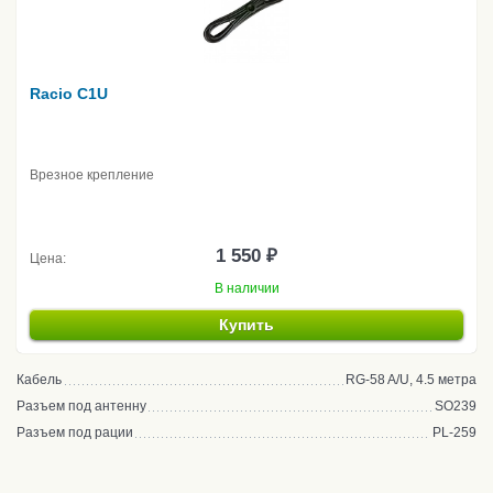
Racio C1U
Врезное крепление
1 550 ₽
Цена:
В наличии
Купить
Кабель
RG-58 A/U, 4.5 метра
Разъем под антенну
SO239
Разъем под рации
PL-259