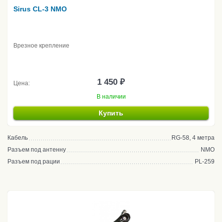
Sirus CL-3 NMO
Врезное крепление
1 450 ₽
Цена:
В наличии
Купить
Кабель
RG-58, 4 метра
Разъем под антенну
NMO
Разъем под рации
PL-259