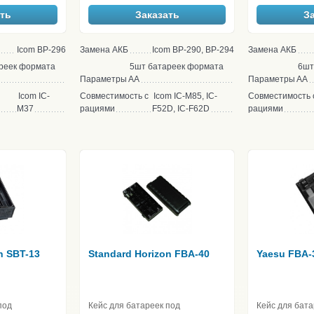
ть
Заказать
З
Icom BP-296
Замена АКБ
Icom BP-290, BP-294
Замена АКБ
реек формата
5шт батареек формата
6шт
Параметры
АА
Параметры
АА
Icom IC-
Совместимость с
Icom IC-M85, IC-
Совместимость 
M37
рациями
F52D, IC-F62D
рациями
n SBT-13
Standard Horizon FBA-40
Yaesu FBA-
под
Кейс для батареек под
Кейс для бата