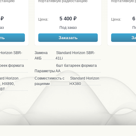
останцию
портативную радиостанцию
портативную 
 ₽
5 400 ₽
6
Цена:
Цена:
аз
Под заказ
П
ть
Заказать
З
 Horizon SBR-
Замена
Standard Horizon SBR-
АКБ
41Li
реек формата
6шт батареек формата
Параметры
АА
ard Horizon
Совместимость с
Standard Horizon
, HX890,
рациями
HX380
1BT