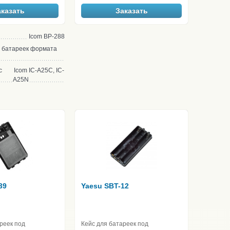
аказать
Заказать
Icom BP-288
 батареек формата
с
Icom IC-A25C, IC-
A25N
39
Yaesu SBT-12
реек под
Кейс для батареек под