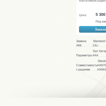
портативную ради
5 300
Цена:
Под зак
Заказа
Замена
Standard
АКБ
13Li
5шт бата
Параметры
ААА
Stand
Совместимость
HX870
с рациями
HX89