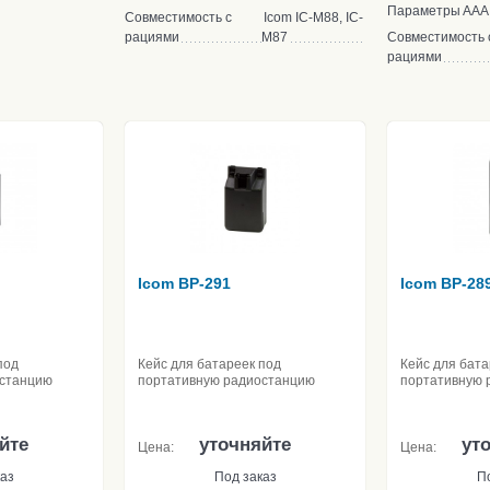
Параметры
ААА
Совместимость с
Icom IC-M88, IC-
рациями
M87
Совместимость 
рациями
Icom BP-291
Icom BP-28
под
Кейс для батареек под
Кейс для бата
останцию
портативную радиостанцию
портативную 
йте
уточняйте
ут
Цена:
Цена:
аз
Под заказ
П