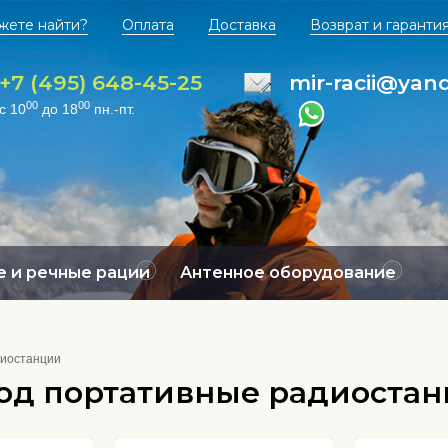
жете найти?
Оплата
Доставка
Возврат и гаранти
+7 (495) 648-45-25
mir-racii@yan
00
00
с 10
до 18
пн.-пт.
 и речные рации
Антенное оборудование
диостанции
под портативные радиоста