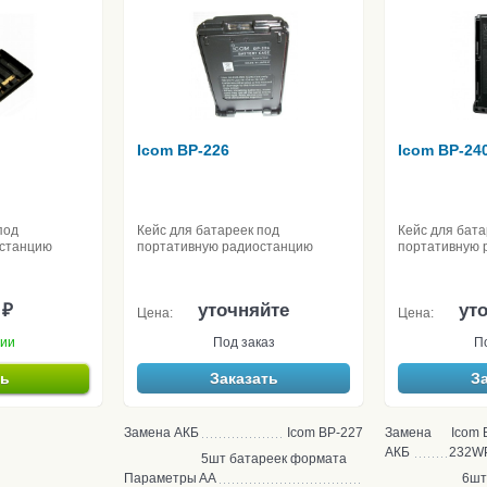
Icom BP-226
Icom BP-24
под
Кейс для батареек под
Кейс для бата
останцию
портативную радиостанцию
портативную 
 ₽
уточняйте
ут
Цена:
Цена:
чии
Под заказ
П
ть
Заказать
З
Замена АКБ
Icom BP-227
Замена
Icom 
АКБ
232W
5шт батареек формата
Параметры
АА
6шт