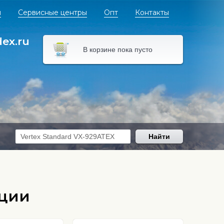
я
Сервисные центры
Опт
Контакты
dex.ru
В корзине пока пусто
Найти
нции