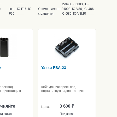
Icom IC-F3003, IC-
с
Icom IC-F16, IC-
Совместимость
F4003, IC-V86, IC-U86,
F26
с рациями
IC-G86, IC-V3MR
9
Yaesu FBA-23
реек под
Кейс для батареек под
радиостанцию
портативную радиостанцию
очняйте
3 600 ₽
Цена:
од заказ
Под заказ