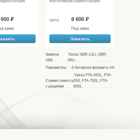
радиостанцию
портативную радиостанцию
 000 ₽
8 600 ₽
Цена:
од заказ
Под заказ
аказать
Заказать
Замена
Yaesu SBR-12Li, SBR-
АКБ
39Li
Параметры
6 батареек формата АА
Yaesu FTA-450L, FTA-
Совместимость
550, FTA-750L, FTA-
с рациями
850L