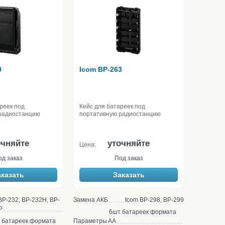
0
Icom BP-263
реек под
Кейс для батареек под
радиостанцию
портативную радиостанцию
очняйте
уточняйте
Цена:
од заказ
Под заказ
аказать
Заказать
BP-232, BP-232H, BP-
Замена АКБ
Icom BP-298, BP-299
P
6шт батареек формата
 батареек формата
Параметры
АА