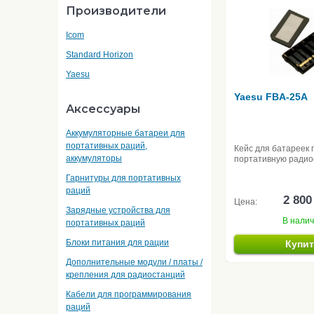
Производители
Icom
Standard Horizon
Yaesu
Yaesu FBA-25A
Аксессуары
Аккумуляторные батареи для
портативных раций,
Кейс для батареек 
аккумуляторы
портативную ради
Гарнитуры для портативных
раций
2 800
Цена:
Зарядные устройства для
В нали
портативных раций
Блоки питания для рации
Купи
Дополнительные модули / платы /
крепления для радиостанций
Кабели для программирования
раций