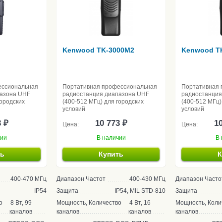
Kenwood TK-3000M2
Kenwood T
ессиональная
Портативная профессиональная
Портативная 
пазона UHF
радиостанция диапазона UHF
радиостанция
городских
(400-512 МГц) для городских
(400-512 МГц)
условий
условий
3 ₽
10 773 ₽
10
Цена:
Цена:
чии
В наличии
В 
ть
Купить
К
400-470 МГц
Диапазон Частот
400-430 МГц
Диапазон Часто
IP54
Защита
IP54, MIL STD-810
Защита
о
8 Вт, 99
Мощность, Количество
4 Вт, 16
Мощность, Коли
каналов
каналов
каналов
каналов