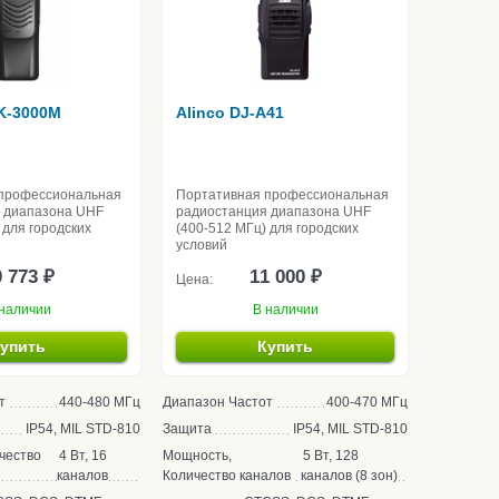
K-3000M
Alinco DJ-A41
профессиональная
Портативная профессиональная
 диапазона UHF
радиостанция диапазона UHF
 для городских
(400-512 МГц) для городских
условий
 773 ₽
11 000 ₽
Цена:
наличии
В наличии
упить
Купить
т
440-480 МГц
Диапазон Частот
400-470 МГц
IP54, MIL STD-810
Защита
IP54, MIL STD-810
чество
4 Вт, 16
Мощность,
5 Вт, 128
каналов
Количество каналов
каналов (8 зон)