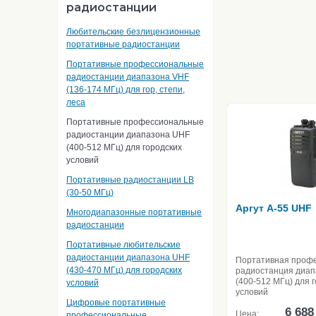
радиостанции
Любительские безлицензионные
портативные радиостанции
Портативные профессиональные
радиостанции диапазона VHF
(136-174 МГц) для гор, степи,
леса
Портативные профессиональные
радиостанции диапазона UHF
(400-512 МГц) для городских
условий
Портативные радиостанции LB
(30-50 МГц)
Аргут A-55 UHF
Многодиапазонные портативные
радиостанции
Портативные любительские
радиостанции диапазона UHF
Портативная проф
(430-470 МГц) для городских
радиостанция диа
(400-512 МГц) для 
условий
условий
Цифровые портативные
6 688
Цена:
профессиональные