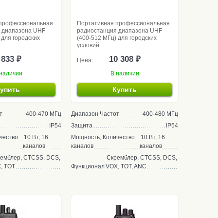
профессиональная
Портативная профессиональная
 диапазона UHF
радиостанция диапазона UHF
 для городских
(400-512 МГц) для городских
условий
 833 ₽
10 308 ₽
Цена:
наличии
В наличии
упить
Купить
т
400-470 МГц
Диапазон Частот
400-480 МГц
IP54
Защита
IP54
чество
10 Вт, 16
Мощность, Количество
10 Вт, 16
каналов
каналов
каналов
емблер, CTCSS, DCS,
Скремблер, CTCSS, DCS,
, TOT
Функционал
VOX, TOT, ANC