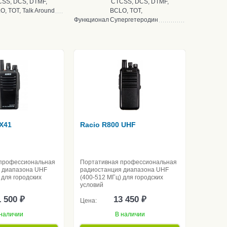
SS, DCS, DTMF,
CTCSS, DCS, DTMF,
O, TOT, Talk Around
BCLO, TOT,
Функционал
Супергетеродин
VX41
Racio R800 UHF
профессиональная
Портативная профессиональная
 диапазона UHF
радиостанция диапазона UHF
 для городских
(400-512 МГц) для городских
условий
 500 ₽
13 450 ₽
Цена:
наличии
В наличии