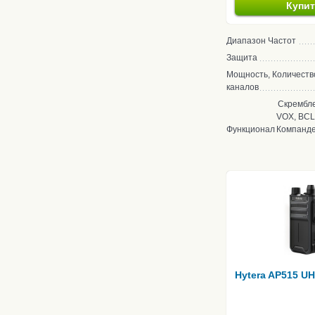
Купи
Диапазон Частот
Защита
Мощность, Количеств
каналов
Скрембле
VOX, BCL
Функционал
Компанд
Hytera AP515 U