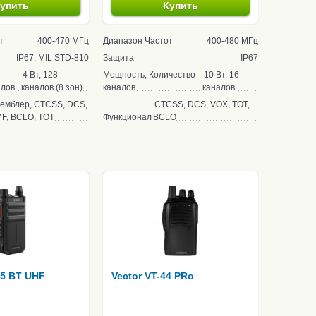
упить
Купить
т
400-470 МГц
Диапазон Частот
400-480 МГц
IP67, MIL STD-810
Защита
IP67
4 Вт, 128
Мощность, Количество
10 Вт, 16
алов
каналов (8 зон)
каналов
каналов
емблер, CTCSS, DCS,
CTCSS, DCS, VOX, TOT,
F, BCLO, TOT
Функционал
BCLO
15 BT UHF
Vector VT-44 PRo