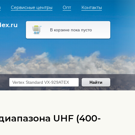
я
Сервисные центры
Опт
Контакты
dex.ru
В корзине пока пусто
Найти
иапазона UHF (400-