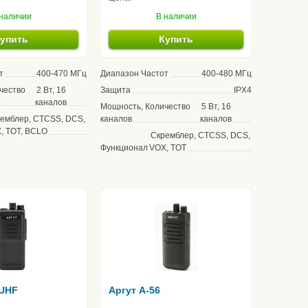
наличии
В наличии
упить
Купить
т
400-470 МГц
Диапазон Частот
400-480 МГц
чество
2 Вт, 16
Защита
IPX4
каналов
Мощность, Количество
5 Вт, 16
емблер, CTCSS, DCS,
каналов
каналов
, TOT, BCLO
Скремблер, CTCSS, DCS,
Функционал
VOX, TOT
 UHF
Аргут A-56