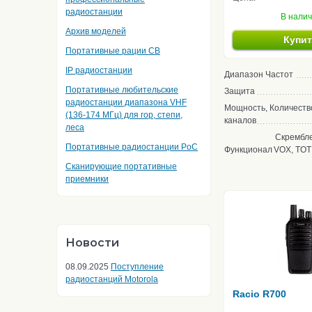
радиостанции
В нали
Архив моделей
Купи
Портативные рации CB
IP радиостанции
Диапазон Частот
Портативные любительские
Защита
радиостанции диапазона VHF
Мощность, Количеств
(136-174 МГц) для гор, степи,
каналов
леса
Скрембле
Портативные радиостанции PoC
Функционал
VOX, TOT
Сканирующие портативные
приемники
Новости
08.09.2025
Поступление
радиостанций Motorola
Racio R700