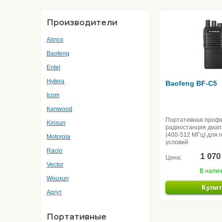
Производители
Alinco
Baofeng
Entel
Hytera
Baofeng BF-C5
Icom
Kenwood
Портативная проф
Kirisun
радиостанция диа
(400-512 МГц) для 
Motorola
условий
Racio
1 070
Цена:
Vector
В нали
Wouxun
Купи
Аргут
Портативные