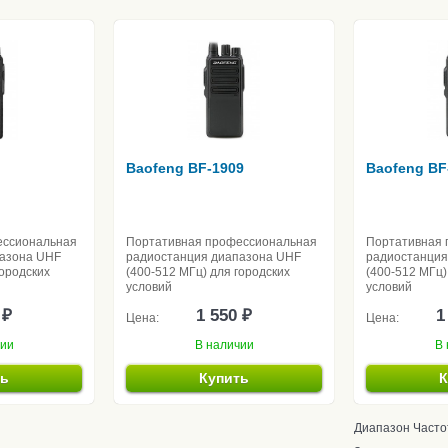
Baofeng BF-1909
Baofeng BF
ессиональная
Портативная профессиональная
Портативная 
пазона UHF
радиостанция диапазона UHF
радиостанция
городских
(400-512 МГц) для городских
(400-512 МГц)
условий
условий
 ₽
1 550 ₽
1
Цена:
Цена:
чии
В наличии
В 
ть
Купить
К
Диапазон Часто