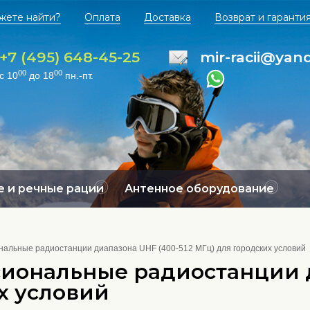
жете найти?
Оплата
Доставка
Возврат и гаранти
+7 (495) 648-45-25
mir-racii@yan
00
00
с 10
до 18
пн.-пт.
 и речные рации
Антенное оборудование
альные радиостанции диапазона UHF (400-512 МГц) для городских условий
иональные радиостанции д
их условий