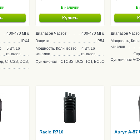
чии
В наличии
В 
ть
Купить
К
400-470 МГц
Диапазон Частот
400-470 МГц
Диапазон Часто
IPX4
Защита
IP54
Мощность, Коли
каналов
о
5 Вт, 16
Мощность, Количество
4 Вт, 16
каналов
каналов
каналов
Скр
Функционал
VOX
р, CTCSS, DCS,
Функционал
CTCSS, DCS, TOT, BCLO
Racio R710
Аргут A-57