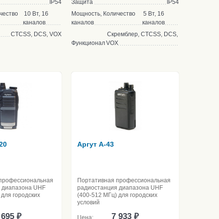
IP54
Защита
IP54
чество
10 Вт, 16
Мощность, Количество
5 Вт, 16
каналов
каналов
каналов
CTCSS, DCS, VOX
Скремблер, CTCSS, DCS,
Функционал
VOX
20
Аргут A-43
профессиональная
Портативная профессиональная
 диапазона UHF
радиостанция диапазона UHF
 для городских
(400-512 МГц) для городских
условий
 695 ₽
7 933 ₽
Цена: