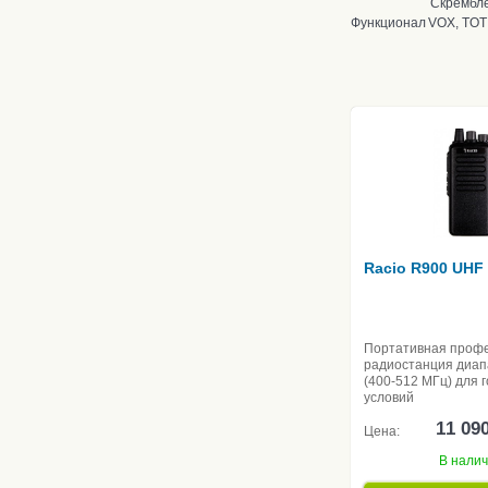
Скрембле
Функционал
VOX, TOT
Racio R900 UHF
Портативная проф
радиостанция диа
(400-512 МГц) для 
условий
11 09
Цена:
В нали