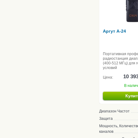
Аргут A-24
Портативная проф
радиостанция диа
(400-512 МГц) для 
условий
10 39
Цена:
В нали
Купи
Диапазон Частот
Защита
Мощность, Количеств
каналов