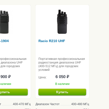
-1904
Racio R210 UHF
профессиональная
Портативная профессиональная
 диапазона UHF
радиостанция диапазона UHF
 для городских
(400-512 МГц) для городских
условий
 900 ₽
6 050 ₽
Цена:
наличии
В наличии
упить
Купить
т
400-470 МГц
Диапазон Частот
400-480 МГц