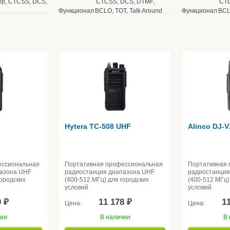
р, CTCSS, DCS,
CTCSS, DCS, DTMF,
CTC
Функционал
BCLO, TOT, Talk Around
Функционал
BCL
Hytera TC-508 UHF
Alinco DJ-
ессиональная
Портативная профессиональная
Портативная 
пазона UHF
радиостанция диапазона UHF
радиостанция
городских
(400-512 МГц) для городских
(400-512 МГц)
условий
условий
0 ₽
11 178 ₽
11
Цена:
Цена:
чии
В наличии
В 