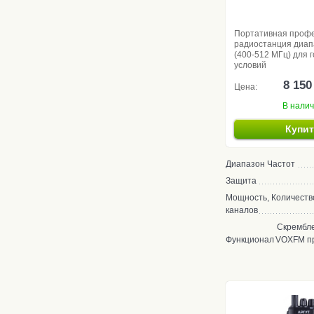
Портативная проф
радиостанция диа
(400-512 МГц) для 
условий
8 150
Цена:
В нали
Купи
Диапазон Частот
Защита
Мощность, Количеств
каналов
Скрембле
Функционал
VOXFM п