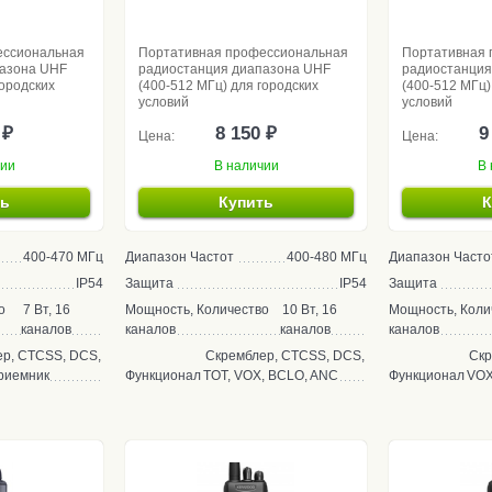
ессиональная
Портативная профессиональная
Портативная 
пазона UHF
радиостанция диапазона UHF
радиостанция
городских
(400-512 МГц) для городских
(400-512 МГц)
условий
условий
 ₽
8 150 ₽
9
Цена:
Цена:
чии
В наличии
В 
ть
Купить
К
400-470 МГц
Диапазон Частот
400-480 МГц
Диапазон Часто
IP54
Защита
IP54
Защита
о
7 Вт, 16
Мощность, Количество
10 Вт, 16
Мощность, Коли
каналов
каналов
каналов
каналов
р, CTCSS, DCS,
Скремблер, CTCSS, DCS,
Скр
риемник
Функционал
TOT, VOX, BCLO, ANC
Функционал
VOX