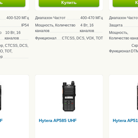
ть
Купить
К
400-520 МГц
Диапазон Частот
400-470 МГц
Диапазон Часто
IP54
Мощность, Количество
4 Вт, 16
Защита
каналов
каналов
о
10 Вт, 16
Мощность,
каналов
Функционал
CTCSS, DCS, VOX, TOT
Количество кан
р, CTCSS, DCS,
Скр
O, TOT,
Функционал
DTM
ер
HF
Hytera AP585 UHF
Hytera AP5