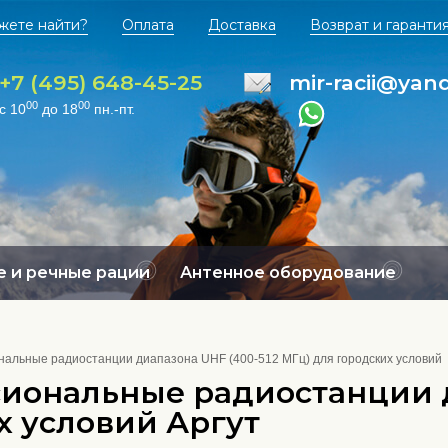
жете найти?
Оплата
Доставка
Возврат и гаранти
+7 (495) 648-45-25
mir-racii@yan
00
00
с 10
до 18
пн.-пт.
 и речные рации
Антенное оборудование
альные радиостанции диапазона UHF (400-512 МГц) для городских условий
иональные радиостанции д
х условий Аргут