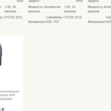
IPX4
Защита
IPX4
Защита
о
5 Вт, 16
Мощность, Количество
5 Вт, 16
Мощность, Коли
каналов
каналов
каналов
каналов
р, CTCSS, DCS,
Скремблер, CTCSS, DCS,
Скр
Функционал
VOX, TOT
Функционал
VOX
ессиональная
пазона UHF
городских
3 ₽