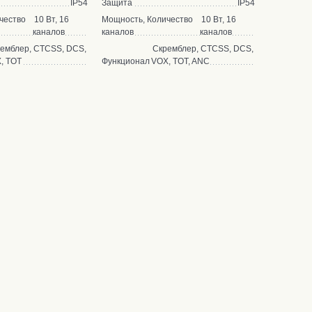
IP54
Защита
IP54
чество
10 Вт, 16
Мощность, Количество
10 Вт, 16
каналов
каналов
каналов
емблер, CTCSS, DCS,
Скремблер, CTCSS, DCS,
, TOT
Функционал
VOX, TOT, ANC