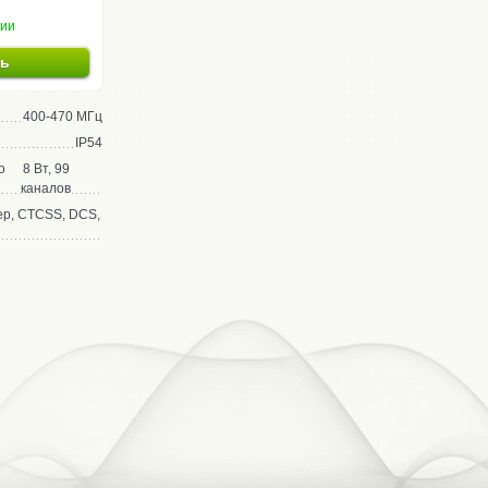
чии
ть
400-470 МГц
IP54
о
8 Вт, 99
каналов
р, CTCSS, DCS,