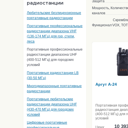
Защита
радиостанции
Мощность, Количеств
Любительские безлицензионные
каналов
портативные радиостанции
Скрембле
Функционал
VOX, TOT
Портативные профессиональные
радиостанции диапазона VHF
(136-174 МГц) для гор, степи,
леса
Портативные профессиональные
радиостанции диапазона UHF
(400-512 МГц) для городских
условий
Портативные радиостанции LB
(30-50 МГц)
Аргут A-24
Многодиапазонные портативные
радиостанции
Портативные любительские
радиостанции диапазона UHF
Портативная проф
(430-470 МГц) для городских
радиостанция диа
(400-512 МГц) для 
условий
условий
Цифровые портативные
10 39
Цена:
профессиональные