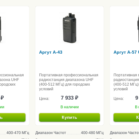
Аргут A-43
Аргут A-57
ессиональная
Портативная профессиональная
Портативная 
пазона UHF
радиостанция диапазона UHF
радиостанция
городских
(400-512 МГц) для городских
(400-512 МГц)
условий
условий
 ₽
7 933 ₽
9
Цена:
Цена:
чии
В наличии
В 
ть
Купить
К
400-470 МГц
Диапазон Частот
400-480 МГц
Диапазон Часто