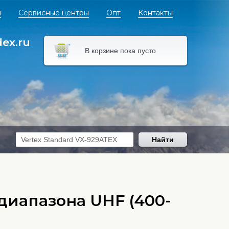
я
Сервисные центры
Опт
Контакты
dex.ru
В корзине пока пусто
Найти
иапазона UHF (400-