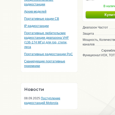
радиостанции
В нали
Архив моделей
Купи
Портативные рации CB
IP радиостанции
Диапазон Частот
Портативные любительские
Защита
радиостанции диапазона VHF
Мощность, Количеств
(136-174 МГц) для гор, степи,
каналов
леса
Скрембле
Портативные радиостанции PoC
Функционал
VOX, TOT
Сканирующие портативные
приемники
Новости
08.09.2025
Поступление
радиостанций Motorola