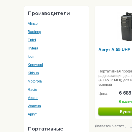
Производители
Alinco
Baofeng
Entel
Hytera
Аргут A-55 UHF
Icom
Kenwood
Портативная проф
Kirisun
радиостанция диа
(400-512 МГц) для 
Motorola
условий
Racio
6 688
Цена:
Vector
В нали
Wouxun
Купи
Аргут
Диапазон Частот
Портативные