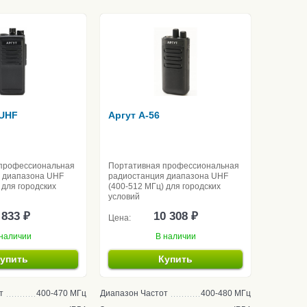
 UHF
Аргут A-56
профессиональная
Портативная профессиональная
 диапазона UHF
радиостанция диапазона UHF
 для городских
(400-512 МГц) для городских
условий
 833 ₽
10 308 ₽
Цена:
наличии
В наличии
упить
Купить
т
400-470 МГц
Диапазон Частот
400-480 МГц