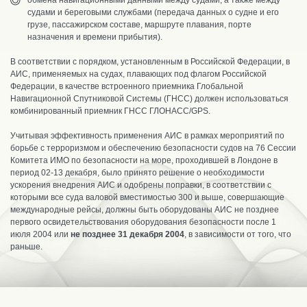
обмена навигационными данными между судами, а также между
судами и береговыми службами (передача данных о судне и его
грузе, пассажирском составе, маршруте плавания, порте
назначения и времени прибытия).
В соответствии с порядком, установленным в Российской Федерации, в
АИС, применяемых на судах, плавающих под флагом Российской
Федерации, в качестве встроенного приемника Глобальной
Навигационной Спутниковой Системы (ГНСС) должен использоваться
комбинированный приемник ГНСС ГЛОНАСС/GPS.
Учитывая эффективность применения АИС в рамках мероприятий по
борьбе с терроризмом и обеспечению безопасности судов на 76 Сессии
Комитета ИМО по безопасности на море, проходившей в Лондоне в
период 02-13 декабря, было принято решение о необходимости
ускорения внедрения АИС и одобрены поправки, в соответствии с
которыми все суда валовой вместимостью 300 и выше, совершающие
международные рейсы, должны быть оборудованы АИС не позднее
первого освидетельствования оборудования безопасности после 1
июля 2004 или
не позднее 31 декабря 2004
, в зависимости от того, что
раньше.