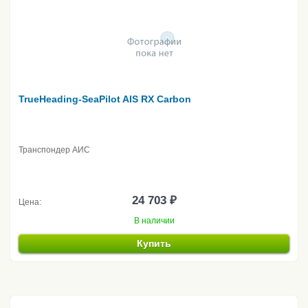
TrueHeading-SeaPilot AIS RX Carbon
Транспондер АИС
24 703 ₽
Цена:
В наличии
Купить