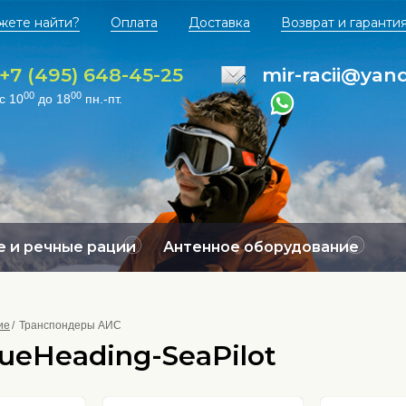
жете найти?
Оплата
Доставка
Возврат и гаранти
+7 (495) 648-45-25
mir-racii@yan
00
00
с 10
до 18
пн.-пт.
 и речные рации
Антенное оборудование
ие
Транспондеры АИС
eHeading-SeaPilot