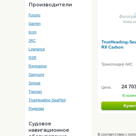
Производители
Furuno
Garmin
Icom
JRC
TrueHeading-Sea
RX Carbon
Lowrance
NSR
Транспондер АИС
Raymarine
Samyung
Simrad
24 70
Цена:
Transas
В нали
TrueHeading-SeaPilot
Купи
Радиома
Судовое
навигационное
В соответствии с по