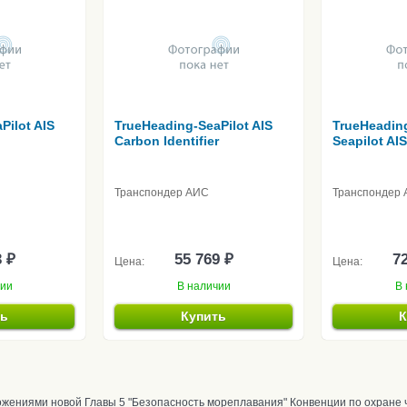
Pilot AIS
TrueHeading-SeaPilot AIS
TrueHeading
Carbon Identifier
Seapilot A
Транспондер АИС
Транспондер
3 ₽
55 769 ₽
72
Цена:
Цена:
чии
В наличии
В 
ть
Купить
К
ложениями новой Главы 5 "Безопасность мореплавания" Конвенции по охране 