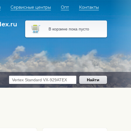
я
Сервисные центры
Опт
Контакты
dex.ru
В корзине пока пусто
Найти