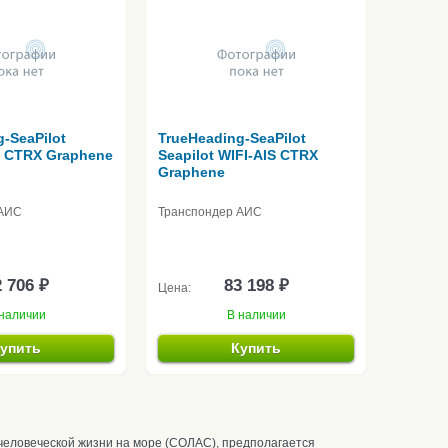
-SeaPilot
TrueHeading-SeaPilot
IS CTRX Graphene
Seapilot WIFI-AIS CTRX
Graphene
 АИС
Транспондер АИС
 706 ₽
83 198 ₽
Цена:
наличии
В наличии
упить
Купить
человеческой жизни на море (СОЛАС), предполагается