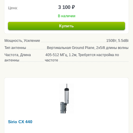
3 100 ₽
Цена:
В наличии
Купить
Мощность, Усиление
150Вт, 5.5dBi
Тип антенны
Вертикальная Ground Plane, 2x5/8 длины волны
Частота, Длина
405-512 МГц, 1.2м, Требуется настройка по
антенны
частоте
Sirio CX 440