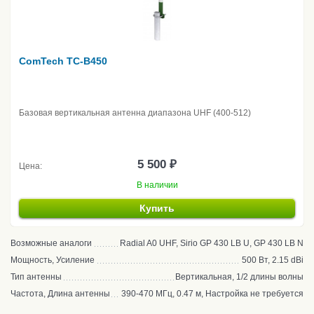
ComTech TC-B450
Базовая вертикальная антенна диапазона UHF (400-512)
5 500 ₽
Цена:
В наличии
Купить
Возможные аналоги
Radial A0 UHF, Sirio GP 430 LB U, GP 430 LB N
Мощность, Усиление
500 Вт, 2.15 dBi
Тип антенны
Вертикальная, 1/2 длины волны
Частота, Длина антенны
390-470 МГц, 0.47 м, Настройка не требуется