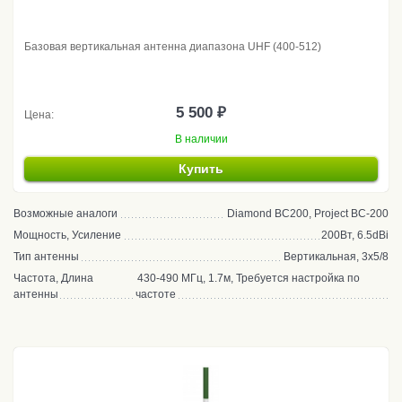
Базовая вертикальная антенна диапазона UHF (400-512)
5 500 ₽
Цена:
В наличии
Купить
Возможные аналоги
Diamond BC200, Project BC-200
Мощность, Усиление
200Вт, 6.5dBi
Тип антенны
Вертикальная, 3x5/8
Частота, Длина
430-490 МГц, 1.7м, Требуется настройка по
антенны
частоте