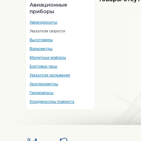
Авиационные
приборы
Авиагоризонты
Указатели скорости
Высотомеры
Вариометры
Магнитные компасы
Бортовые часы
Указатели скольжения
Акселерометры
Гирокомпасы
Координаторы поворота