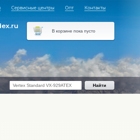
я
Сервисные центры
Опт
Контакты
dex.ru
В корзине пока пусто
Найти