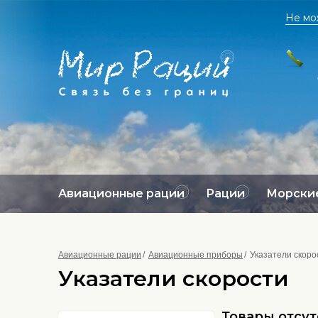
Не мо
Авиационные рации
Рации
Морские
Авиационные рации
Авиационные приборы
Указатели скоро
Указатели скорости
Товары отсу