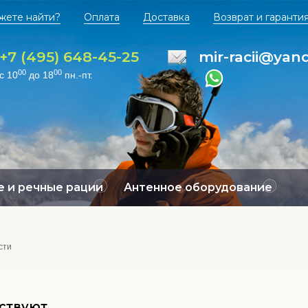
жете найти?
Оплата
Доставка
Возврат и гаранти
+7 (495) 648-45-25
mir-racii@yan
00
00
с 10
до 18
пн.-пт.
 и речные рации
Антенное оборудование
сти
тствуют