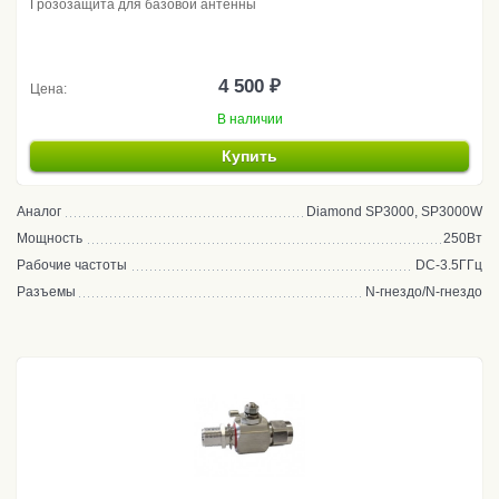
Грозозащита для базовой антенны
4 500 ₽
Цена:
В наличии
Купить
Аналог
Diamond SP3000, SP3000W
Мощность
250Вт
Рабочие частоты
DC-3.5ГГц
Разъемы
N-гнездо/N-гнездо