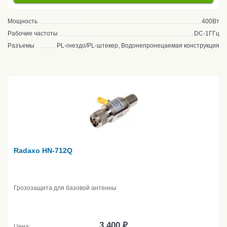
Мощность
400Вт
Рабочие частоты
DC-1ГГц
Разъемы
PL-гнездо/PL-штекер, Водонепронецаемая конструкция
Radaxo HN-712Q
Грозозащита для базовой антенны
3 400 ₽
Цена: