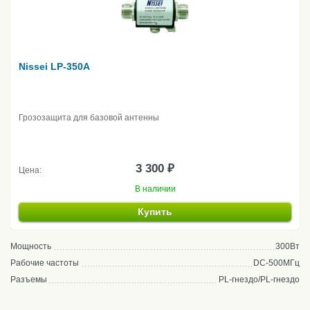
Nissei LP-350A
Грозозащита для базовой антенны
3 300 ₽
Цена:
В наличии
Купить
Мощность
300Вт
Рабочие частоты
DC-500МГц
Разъемы
PL-гнездо/PL-гнездо