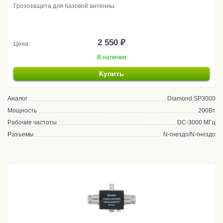
Грозозащита для базовой антенны
2 550 ₽
Цена:
В наличии
Купить
Аналог
Diamond SP3000
Мощность
200Вт
Рабочие частоты
DC-3000 МГц
Разъемы
N-гнездо/N-гнездо