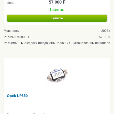
57 000 ₽
Цена:
В наличии
Купить
Мощность
200Вт
Рабочие частоты
DC-1ГГц
Разъемы
N-гнездо/N-гнездо, 8мь Radial GR-1 установленны на панели
Opek LP350