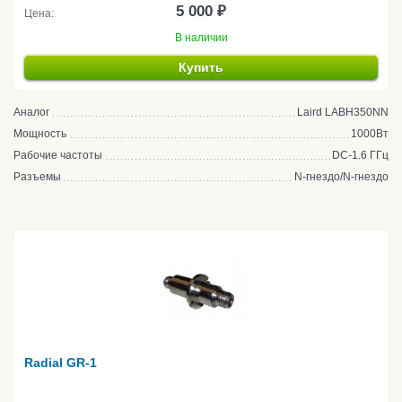
5 000 ₽
Цена:
В наличии
Купить
Аналог
Laird LABH350NN
Мощность
1000Вт
Рабочие частоты
DC-1.6 ГГц
Разъемы
N-гнездо/N-гнездо
Radial GR-1