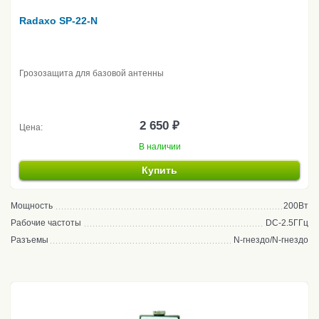
Radaxo SP-22-N
Грозозащита для базовой антенны
2 650 ₽
Цена:
В наличии
Купить
Мощность
200Вт
Рабочие частоты
DC-2.5ГГц
Разъемы
N-гнездо/N-гнездо