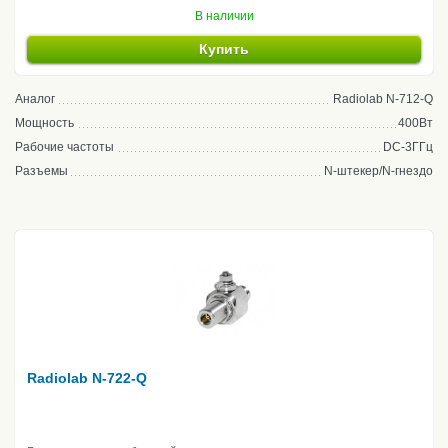
В наличии
Купить
Аналог
Radiolab N-712-Q
Мощность
400Вт
Рабочие частоты
DC-3ГГц
Разъемы
N-штекер/N-гнездо
Radiolab N-722-Q