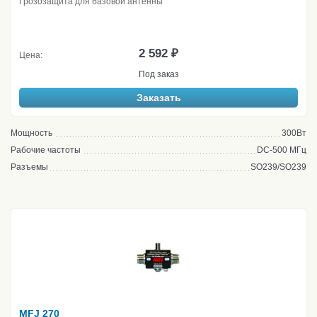
Грозозащита для базовой антенны
2 592 ₽
Цена:
Под заказ
Заказать
Мощность
300Вт
Рабочие частоты
DC-500 МГц
Разъемы
SO239/SO239
MFJ 270