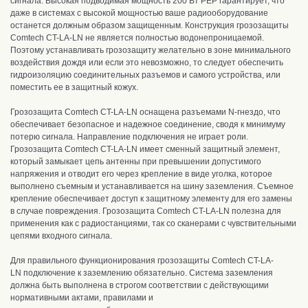
сигнала. Высокая подводимая мощность 200 Вт PEP гарантирует, что
даже в системах с высокой мощностью ваше радиооборудование
останется должным образом защищенным.
Конструкция грозозащиты
Comtech CT-LA-LN
не является полностью водонепроницаемой.
Поэтому устанавливать грозозащиту желательно в зоне минимального
воздействия дождя или если это невозможно, то следует обеспечить
гидроизоляцию соединительных разъемов и самого устройства, или
поместить ее в защитный кожух.
Грозозащита Comtech CT-LA-LN о
снащена разъемами N-гнездо, что
обеспечивает безопасное и надежное соединение, сводя к минимуму
потерю сигнала. Направление подключения не играет роли.
Г
розозащита Comtech CT-LA-LN имеет сменный защитный элемент,
который замыкает цепь антенны при превышении допустимого
напряжения и отводит его через крепление в виде уголка, которое
выполнено съемным и устанавливается на шину заземления. Съемное
крепление обеспечивает доступ к защитному элементу для его замены
в случае повреждения.
Грозозащита Comtech CT-LA-LN полезна для
применения как с радиостанциями, так со сканерами с чувствительными
цепями входного сигнала.
Для правильного функционирования грозозащиты Comtech CT-LA-
LN
подключение к заземлению обязательно. Система заземления
должна
быть выполнена в строгом соответствии с действующими
нормативными актами, правилами и