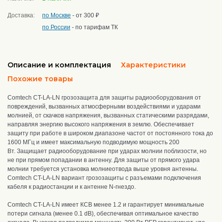
Доставка:
по Москве
- от 300 ₽
по России
- по тарифам ТК
Описание и комплектация
Характеристики
Похожие товары
Comtech CT-LA-LN грозозащита для защиты радиооборудования от
повреждений, вызванных атмосферными воздействиями и ударами
молнией, от скачков напряжения, вызванных статическими разрядами,
направляя энергию высокого напряжения в землю. Обеспечивает
защиту при работе в широком диапазоне частот от постоянного тока до
1600 МГц и имеет максимальную подводимую мощность 200
Вт.
Защищает радиооборудование при ударах молнии поблизости, но
не при прямом попадании в антенну. Для защиты от прямого удара
молнии требуется установка молниеотвода выше уровня антенны.
Comtech CT-LA-LN вариант грозозащиты с разъемами подключения
кабеля к радиостанции и к антенне N-гнездо.
Comtech CT-LA-LN имеет КСВ менее 1.2 и гарантирует минимальные
потери сигнала (менее 0.1 dB), обеспечивая оптимальное качество