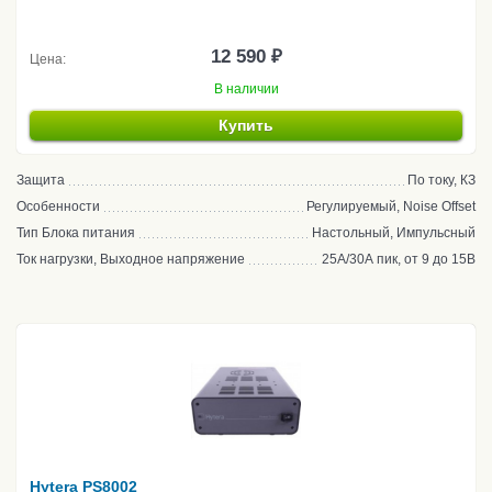
12 590 ₽
Цена:
В наличии
Купить
Защита
По току, КЗ
Особенности
Регулируемый, Noise Offset
Тип Блока питания
Настольный, Импульсный
Ток нагрузки, Выходное напряжение
25А/30А пик, от 9 до 15В
Hytera PS8002