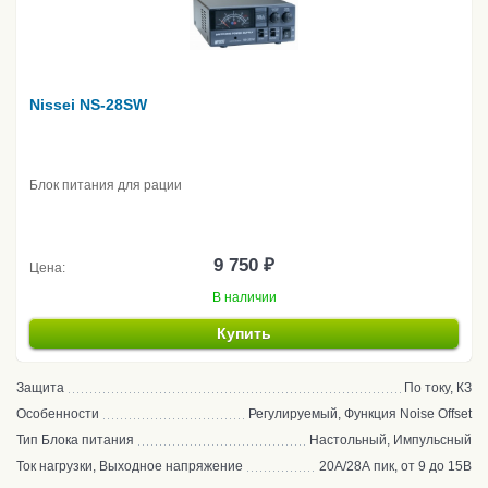
Nissei NS-28SW
Блок питания для рации
9 750 ₽
Цена:
В наличии
Купить
Защита
По току, КЗ
Особенности
Регулируемый, Функция Noise Offset
Тип Блока питания
Настольный, Импульсный
Ток нагрузки, Выходное напряжение
20А/28А пик, от 9 до 15В