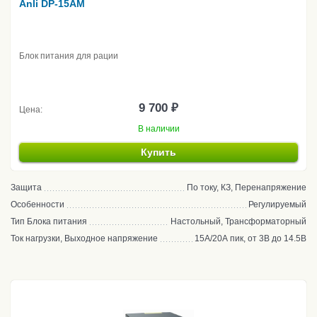
Anli DP-15AM
Блок питания для рации
9 700 ₽
Цена:
В наличии
Купить
Защита
По току, КЗ, Перенапряжение
Особенности
Регулируемый
Тип Блока питания
Настольный, Трансформаторный
Ток нагрузки, Выходное напряжение
15А/20А пик, от 3В до 14.5В