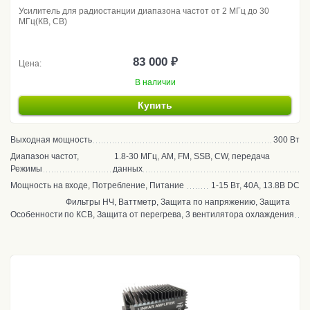
Усилитель для радиостанции диапазона частот от 2 МГц до 30
МГц(КВ, CB)
83 000 ₽
Цена:
В наличии
Купить
Выходная мощность
300 Вт
Диапазон частот,
1.8-30 МГц, AM, FM, SSB, CW, передача
Режимы
данных
Мощность на входе, Потребление, Питание
1-15 Вт, 40А, 13.8В DC
Фильтры НЧ, Ваттметр, Защита по напряжению, Защита
Особенности
по КСВ, Защита от перегрева, 3 вентилятора охлаждения