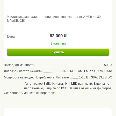
Усилитель для радиостанции диапазона частот от 2 МГц до 30
МГц(КВ, CB)
62 000 ₽
Цена:
В наличии
Купить
Выходная мощность
150 Вт
Диапазон частот, Режимы
1.8-30 МГц, AM, FM, SSB, CW, DATA
Мощность на входе, Потребление, Питание
1-10 Вт, 30А, 13.8В DC
Аттенюатор 3 dB, Фильтры НЧ, LED ваттметр, Защита по
напряжению, Защита по КСВ, Защита от ошибок фильтров,
Особенности
Защита от перегрева