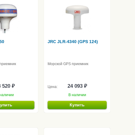
50
JRC JLR-4340 (GPS 124)
приемник
Морской GPS приемник
 520 ₽
24 093 ₽
Цена:
наличии
В наличии
упить
Купить