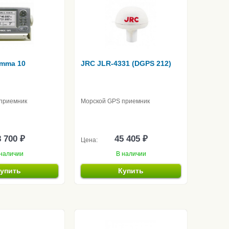
mma 10
JRC JLR-4331 (DGPS 212)
приемник
Морской GPS приемник
 700 ₽
45 405 ₽
Цена:
наличии
В наличии
упить
Купить