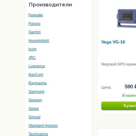
Производители
Farwater
Furuno
Garmin
Humminbird
Vega VG-16
Icom
JRC
Морской GPS прие
Lowrance
NavCom
Raymarine
590 
Цена:
Samyung
В нали
Seeway
Купи
Seiwa
Simrad
Standard Horizon
Techmarine