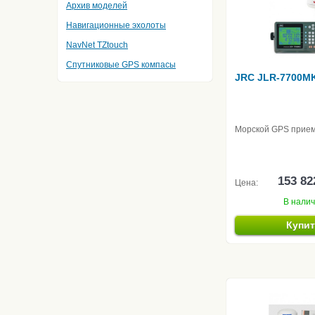
Архив моделей
Навигационные эхолоты
NavNet TZtouch
Спутниковые GPS компасы
JRC JLR-7700MK
Морской GPS прие
153 82
Цена:
В нали
Купи