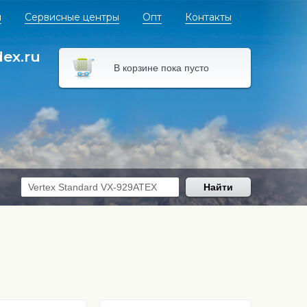
я
Сервисные центры
Опт
Контакты
dex.ru
В корзине пока пусто
Найти