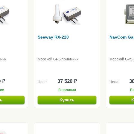
Seeway RX-220
NavCom Ga
мник
Морской GPS приемник
Морской GPS 
0 ₽
37 520 ₽
38
Цена:
Цена:
чии
В наличии
В 
ть
Купить
К