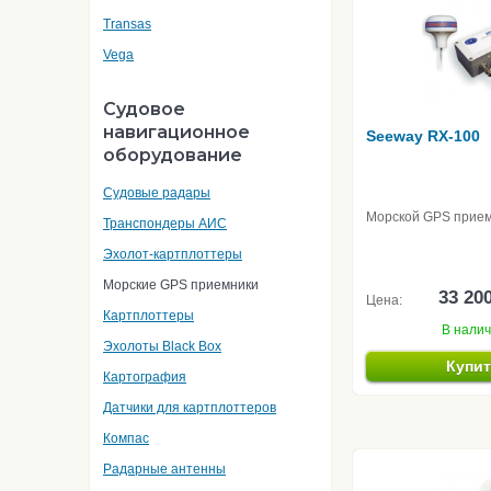
Transas
Vega
Судовое
навигационное
Seeway RX-100
оборудование
Судовые радары
Морской GPS прие
Транспондеры АИС
Эхолот-картплоттеры
Морские GPS приемники
33 20
Цена:
Картплоттеры
В нали
Эхолоты Black Box
Купи
Картография
Датчики для картплоттеров
Компас
Радарные антенны