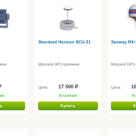
Standard Horizon SCU-31
Seeway RX-
мник
Морской GPS приемник
Морской GPS 
₽
17 500 ₽
18
Цена:
Цена:
чии
В наличии
В 
ть
Купить
К