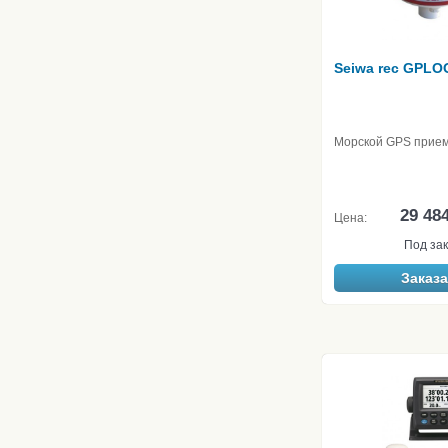
Seiwa rec GPLO
Морской GPS прие
29 48
Цена:
Под зак
Заказа