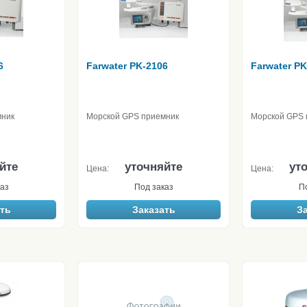
6
Farwater PK-2106
Farwater PK
мник
Морской GPS приемник
Морской GPS 
йте
уточняйте
ут
Цена:
Цена:
аз
Под заказ
П
ть
Заказать
З