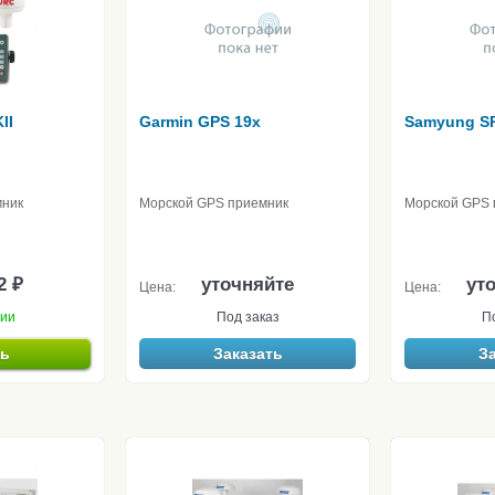
II
Garmin GPS 19x
Samyung S
мник
Морской GPS приемник
Морской GPS 
2 ₽
уточняйте
ут
Цена:
Цена:
чии
Под заказ
П
ть
Заказать
З