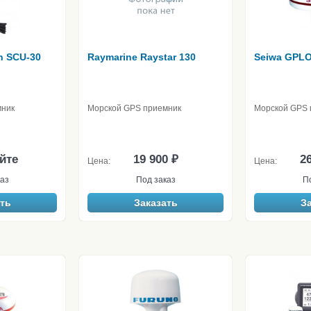
n SCU-30
Raymarine Raystar 130
Seiwa GPL
мник
Морской GPS приемник
Морской GPS 
йте
19 900 ₽
26
Цена:
Цена:
аз
Под заказ
П
ть
Заказать
З