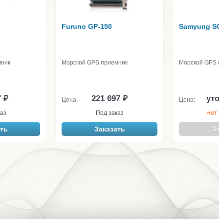
Furuno GP-150
Samyung S
мник
Морской GPS приемник
Морской GPS 
7 ₽
221 697 ₽
ут
Цена:
Цена:
аз
Под заказ
Нет 
ть
Заказать
З