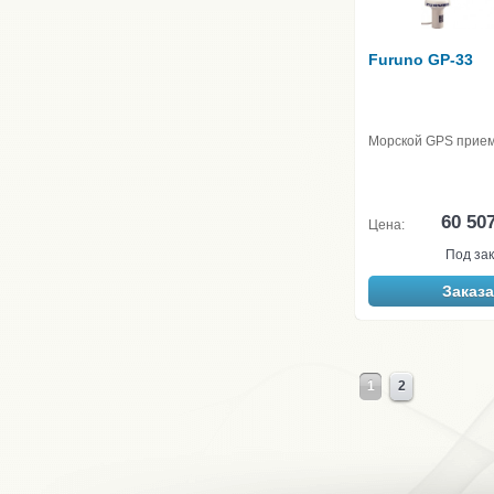
Furuno GP-33
Морской GPS прие
60 50
Цена:
Под зак
Заказа
1
2