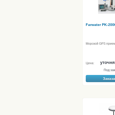
Farwater PK-200
Морской GPS прие
уточня
Цена:
Под зак
Заказа