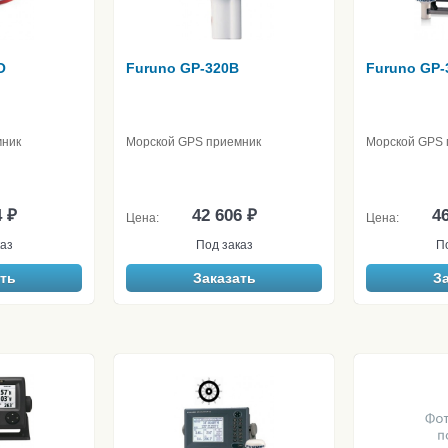
O
Furuno GP-320B
Furuno GP-
мник
Морской GPS приемник
Морской GPS 
4 ₽
42 606 ₽
46
Цена:
Цена:
аз
Под заказ
П
ть
Заказать
З