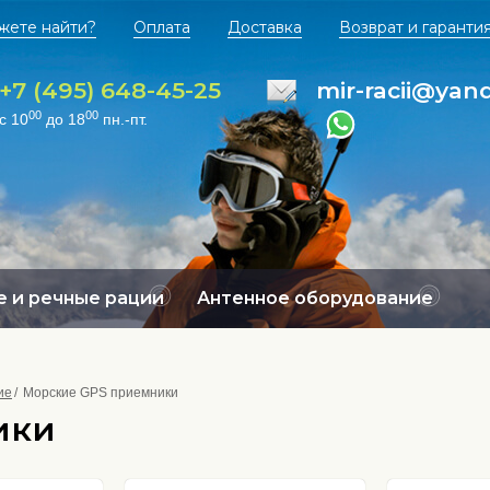
жете найти?
Оплата
Доставка
Возврат и гаранти
+7 (495) 648-45-25
mir-racii@yan
00
00
с 10
до 18
пн.-пт.
 и речные рации
Антенное оборудование
ие
Морские GPS приемники
ики