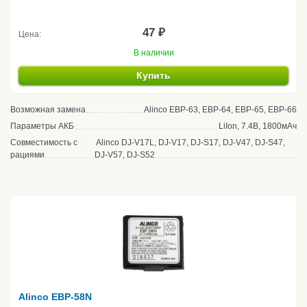
47 ₽
Цена:
В наличии
Купить
Возможная замена
Alinco EBP-63, EBP-64, EBP-65, EBP-66
Параметры АКБ
LiIon, 7.4В, 1800мАч
Совместимость с
Alinco DJ-V17L, DJ-V17, DJ-S17, DJ-V47, DJ-S47,
рациями
DJ-V57, DJ-S52
Alinco EBP-58N