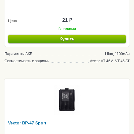
21 ₽
Цена:
В наличии
Купить
Параметры АКБ
LiIon, 1100мАч
Совместимость с рациями
Vector VT-46 A, VT-46 AT
Vector BP-47 Sport