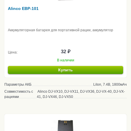
Alinco EBP-101
Аккумуляторная батарея для портативной рации, аккумулятор
32 ₽
Цена:
В наличии
Купить
Параметры АКБ
LiIon, 7.4В, 1800мАч
Совместимость с
Alinco DJ-VX10, DJ-VX11, DJ-VX36, DJ-VX-40, DJ-VX-
рациями
41, DJ-VX46, DJ-VX50