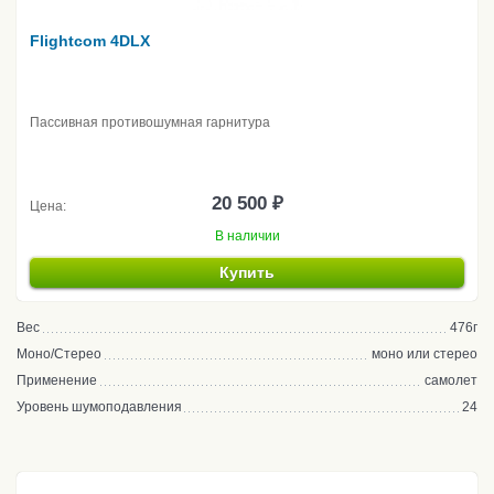
Flightcom 4DLX
Пассивная противошумная гарнитура
20 500 ₽
Цена:
В наличии
Купить
Вес
476г
Моно/Стерео
моно или стерео
Применение
самолет
Уровень шумоподавления
24