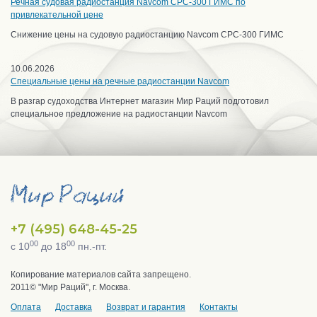
Речная судовая радиостанция Navcom CPC-300 ГИМС по
привлекательной цене
Снижение цены на судовую радиостанцию Navcom CPC-300 ГИМС
10.06.2026
Специальные цены на речные радиостанции Navcom
В разгар судоходства Интернет магазин Мир Раций подготовил
специальное предложение на радиостанции Navcom
+7 (495) 648-45-25
00
00
с 10
до 18
пн.-пт.
Копирование материалов сайта запрещено.
2011© "Мир Раций", г. Москва.
Оплата
Доставка
Возврат и гарантия
Контакты