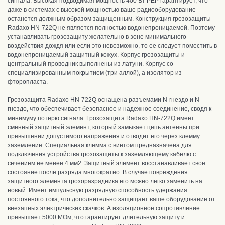
сигнала. Высокая подводимая мощность 400 Вт PEP гарантирует, что
даже в системах с высокой мощностью ваше радиооборудование
останется должным образом защищенным.
Конструкция грозозащиты
Radaxo HN-722Q
не является полностью водонепроницаемой. Поэтому
устанавливать грозозащиту желательно в зоне минимального
воздействия дождя или если это невозможно, то ее следует поместить в
водонепроницаемый защитный кожух. Корпус грозозащиты и
центральный проводник выполнены из латуни. Корпус со
специализированным покрытием (три аллой), а изолятор из
фторопласта.
Грозозащита Radaxo HN-722Q о
снащена разъемами N-гнездо и N-
гнездо, что обеспечивает безопасное и надежное соединение, сводя к
минимуму потерю сигнала. Грозозащита Radaxo HN-722Q имеет
сменный защитный элемент, который замыкает цепь антенны при
превышении допустимого напряжения и отводит его через клемму
заземление.
Специальная клемма с винтом предназначена для
подключения устройства грозозащиты к заземляющему кабелю с
сечением не менее 4 мм2. Защитный
элемент восстанавливает свое
состояние после разряда многократно.
В случае повреждения
защитного элемента грозоразрядника его можно легко заменить на
новый.
Имеет импульсную разрядную способность удержания
постоянного тока, что дополнительно защищает ваше оборудование от
внезапных электрических скачков. А изоляционное сопротивление
превышает 5000 МОм, что гарантирует длительную защиту и