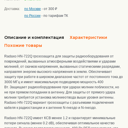
Доставка:
по Москве
- от 300 ₽
по России
- по тарифам ТК
Описание и комплектация
Характеристики
Похожие товары
Radaxo HN-722Q грозозащита для защиты радиооборудования от
повреждений, вызванных атмосферными воздействиями и ударами
молнией, от скачков напряжения, вызванных статическими разрядами,
направляя энергию высокого напряжения в землю. Обеспечивает
защиту при работе в широком диапазоне частот от постоянного тока до
3000 МГц и имеет максимальную подводимую мощность 400
Вт. Защищает радиооборудование при ударах молнии поблизости, но
не при прямом попадании в антенну. Для защиты от прямого удара
молнии требуется установка молниеотвода выше уровня антенны.
Radaxo HN-722Q вариант грозозащиты с разъемами подключения
кабеля к радиостанции и к антенне N-гнездо и N-гнездо.
Radaxo HN-722Q имеет КСВ менее 1.2 и гарантирует минимальные
потери сигнала (менее 0.2 dB), обеспечивая оптимальное качество