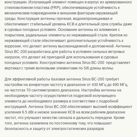
конструкцию.
Излучающий элемент помещен в корпус
из армированного
стекловолокном пластика (FRP)
, о
беспечивающую устойчивость к
механическим повреждениям и внешним факторам окружающей
среды.
Конструкция антенны прочная, водонепроницаемая и
обеспечивает стабильный уровень КСВ и длительный срок службы даже
в суровых погодных условиях
.
Основание антенны из алюминия с
покрытием, радиальные элементы из нержавеющей стали. Крепеж из
нержавеющей стали обеспечивает дополнительную устойчивость к
коррозии, что делает антенну высоконадежной и долговечной. Антенна
Sirus BC-200 разработана для работы в условиях сильных ветровых
нагрузок, что делает её пригодной для использования в суровых
погодных условиях. Конструктивно антенна Sirus BC-200 представляет
вертикал с тремя волновыми элементами по 5/8 длины волны.
Для эффективной работы базовая антенна Sirus BC-200
требует
настройки
на конкретную частоту в диапазоне
от 430 МГц до 490 МГц,
на частотах 70 сантиметрового диапазона.
Н
астройка антенны на
необходимую частоту осуществляется подрезкой излучающего
элемента до необходимого размера в соответствии с подробной
инструкцией.
Антенна Sirus BC-200 обеспечивает высокий коэффициент
у
силения 6.5 dBi
и низкое значение КСВ на всем рабочем диапазоне
частот, что улучшает качество сигнала и дальность передачи.
К
роме
того, антенна заземлена по постоянному току, что повышает
безопасность и защиту от электростатических разрядов.