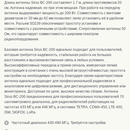
Длина антенны Sirus BC-200 составляет 1.7 м, длина противовесов 20
см. Антенна надежная, но при этом мощная.
При работе на передачу
антенна выдерживает мощность до 200 Вт.
Совместимость с мачтами
диаметром от 30 мм до 62 мм позволяет легко установить её в удобном
месте. Р
азъем
SO239 обеспечивает простоту установки и
совместимость с различными устройствами.
С
опротивление антенны 50
Ом, что гарантирует совместимость с широким спектром
радиооборудования.
Базовая антенна Sirus BC-200 и
деально подходит для пользователей,
которым требуется надёжность, стабильная работа на больших
расстояниях и высококачественная связь в любых условиях.
Высокоэффективные передача и прием сигнала, компактная легкая
конструкция в сочетании с очень высокой ветроустойчивостью, простота
настройки на необходимую частоту.
Благодаря своим характеристикам
антенна идеально подходит для профессиональной радиосвязи в
аналоговом или цифровом режиме, для дистанционного управления или
мониторинга. Доступная по цене, в
ысокое качество сборки. А
нтенна
Sirus BC-200 предназначена для профессиональных пользователей 70
сантиметрового диапазона, для радиолюбителей работающих на
частотах 433 МГц или 446 МГц, в системах
TETRA, CDMA-450, LTE-450,
ISM, SIGFOX, LoRa.
Частотный диапазон 430-490 МГц. Требуется настройка