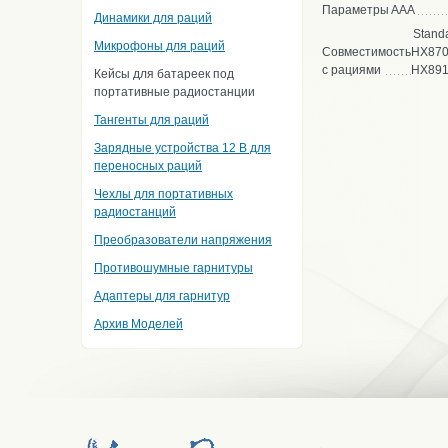
Параметры
ААА
Динамики для раций
Stand
Микрофоны для раций
Совместимость
HX870
с рациями
HX89
Кейсы для батареек под
портативные радиостанции
Тангенты для раций
Зарядные устройства 12 В для
переносных раций
Чехлы для портативных
радиостанций
Преобразователи напряжения
Противошумные гарнитуры
Адаптеры для гарнитур
Архив Моделей