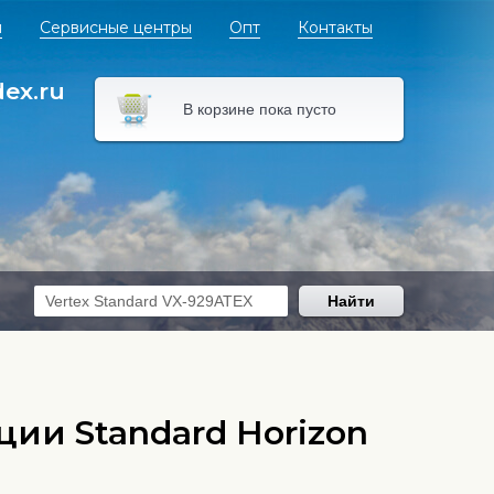
я
Сервисные центры
Опт
Контакты
dex.ru
В корзине пока пусто
Найти
ии Standard Horizon