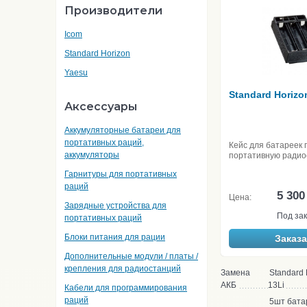
Производители
Icom
Standard Horizon
Yaesu
Standard Horizo
Аксессуары
Аккумуляторные батареи для
портативных раций,
Кейс для батареек 
аккумуляторы
портативную ради
Гарнитуры для портативных
раций
5 300
Цена:
Зарядные устройства для
Под зак
портативных раций
Блоки питания для рации
Заказа
Дополнительные модули / платы /
крепления для радиостанций
Замена
Standard
АКБ
13Li
Кабели для программирования
раций
5шт бата