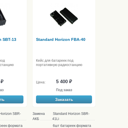
n SBT-13
Standard Horizon FBA-40
под
Кейс для батареек под
останцию
портативную радиостанцию
 ₽
5 400 ₽
Цена:
аз
Под заказ
ть
Заказать
 Horizon SBR-
Замена
Standard Horizon SBR-
АКБ
41Li
реек формата
6шт батареек формата