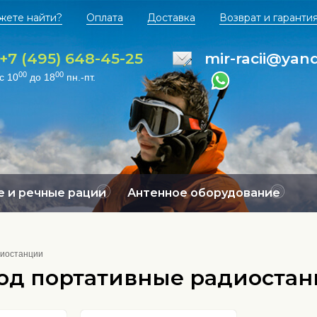
жете найти?
Оплата
Доставка
Возврат и гаранти
+7 (495) 648-45-25
mir-racii@yan
00
00
с 10
до 18
пн.-пт.
 и речные рации
Антенное оборудование
диостанции
од портативные радиостанц