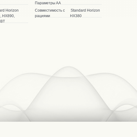
Параметры
АА
ard Horizon
Совместимость с
Standard Horizon
, HX890,
рациями
HX380
1BT