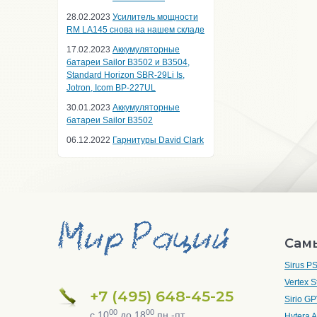
28.02.2023
Усилитель мощности
RM LA145 снова на нашем складе
17.02.2023
Аккумуляторные
батареи Sailor B3502 и B3504,
Standard Horizon SBR-29Li Is,
Jotron, Icom BP-227UL
30.01.2023
Аккумуляторные
батареи Sailor B3502
06.12.2022
Гарнитуры David Clark
Сам
Sirus P
Vertex 
+7 (495) 648-45-25
Sirio GP
00
00
с 10
до 18
пн.-пт.
Hytera