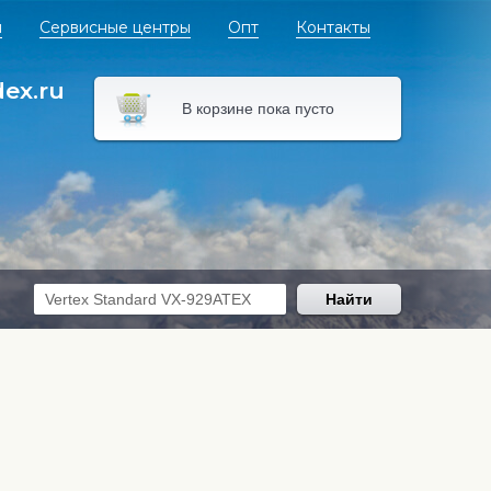
я
Сервисные центры
Опт
Контакты
dex.ru
В корзине пока пусто
Найти