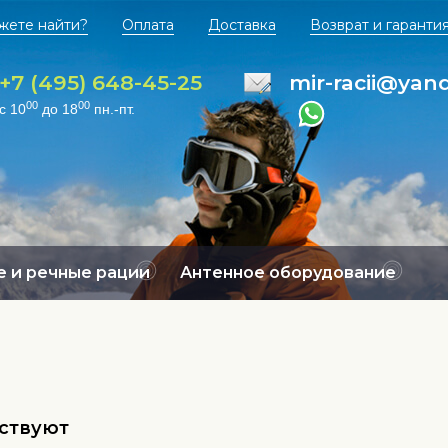
жете найти?
Оплата
Доставка
Возврат и гаранти
+7 (495) 648-45-25
mir-racii@yan
00
00
с 10
до 18
пн.-пт.
 и речные рации
Антенное оборудование
тствуют