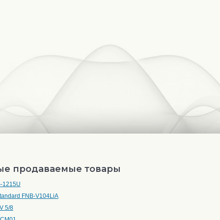
ые продаваемые товары
S-1215U
Standard FNB-V104LiA
V 5/8
 ACM01