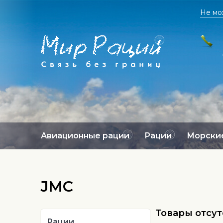
Не мо
Авиационные рации
Рации
Морские
JMC
Товары отсу
Рации