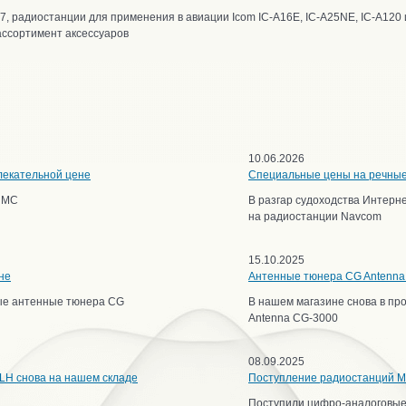
37, радиостанции для применения в авиации Icom IC-A16E, IC-A25NE, IC-A12
ассортимент аксессуаров
10.06.2026
лекательной цене
Специальные цены на речны
ИМС
В разгар судоходства Интерн
на радиостанции Navcom
15.10.2025
не
Антенные тюнера CG Antenna 
ные антенные тюнера CG
В нашем магазине снова в п
Antenna CG-3000
08.09.2025
LH снова на нашем складе
Поступление радиостанций Mo
Поступили цифро-аналоговые