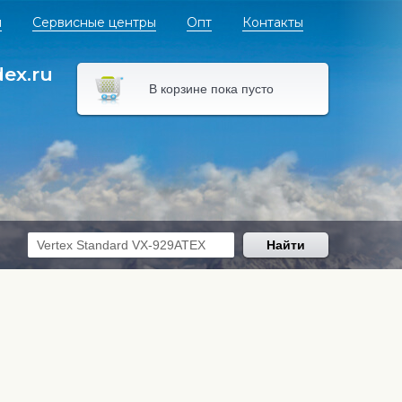
я
Сервисные центры
Опт
Контакты
dex.ru
В корзине пока пусто
Найти