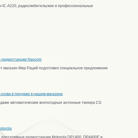
0 и IC-A220, радиолюбительские и профессиональные
е радиостанции Navcom
ет магазин Мир Раций подготовил специальное предложение
снова в продаже в нашем магазине
родаже автоматические всепогодные антенные тюнера CG
torola
 портативные радиостанции Motorola DP1400, DP4400E и