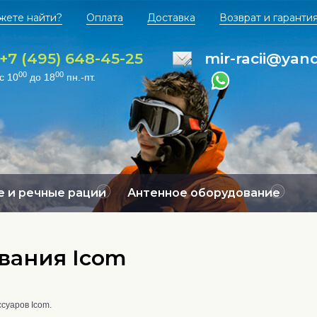
жете найти?
Оплата
Доставка
Возврат и гаранти
+7 (495) 648-45-25
mir-racii@yan
00
00
с 10
до 18
пн.-пт.
 и речные рации
Антенное оборудование
вания Icom
суаров Icom.