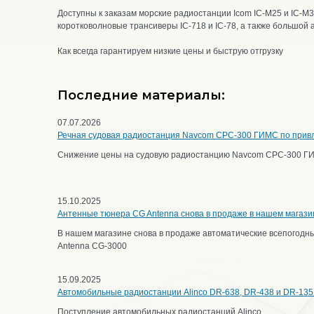
Доступны к заказам морские радиостанции Icom IC-M25 и IC-M
коротковолновые трансиверы IC-718 и IC-78, а также большой 
Как всегда гарантируем низкие цены и быструю отгрузку
Последние материалы:
07.07.2026
Речная судовая радиостанция Navcom CPC-300 ГИМС по прив
Снижение цены на судовую радиостанцию Navcom CPC-300 Г
15.10.2025
Антенные тюнера CG Antenna снова в продаже в нашем магази
В нашем магазине снова в продаже автоматические всепогод
Antenna CG-3000
15.09.2025
Автомобильные радиостанции Alinco DR-638, DR-438 и DR-135
Поступление автомобильных радиостанций Alinco