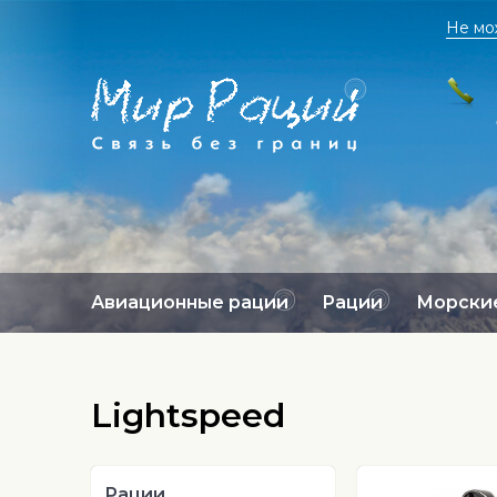
Не мо
Авиационные рации
Рации
Морские
Lightspeed
Рации