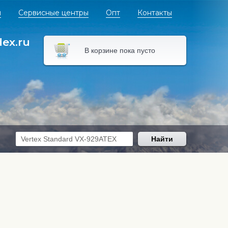
я
Сервисные центры
Опт
Контакты
dex.ru
В корзине пока пусто
Найти