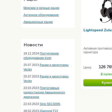
Морские и речные рации
Антенное оборудование
Авиационные рации
Lightspeed Zulu
Новости
Активная противо
гарнитура
18.12.2024
Поступление
оборудования Icom
25.07.2023
Рации и аксессуары
126 76
Цена:
Vector
В нали
25.07.2023
Рации и аксессуары
Vector
Купи
23.03.2023
Портативные
радиостанции Авиационного
диапазона
22.03.2023
Sirio SD1300N
28.02.2023
Diamond F22