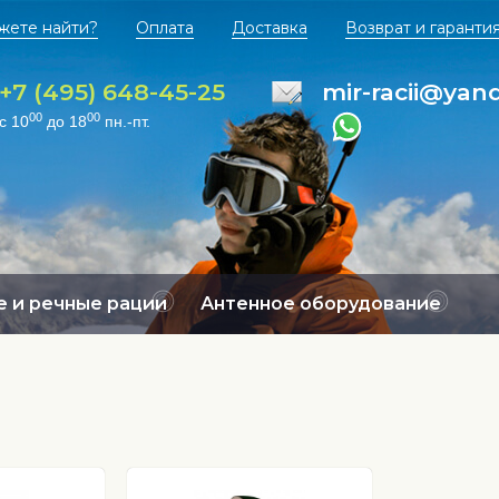
жете найти?
Оплата
Доставка
Возврат и гаранти
+7 (495) 648-45-25
mir-racii@yan
00
00
с 10
до 18
пн.-пт.
 и речные рации
Антенное оборудование