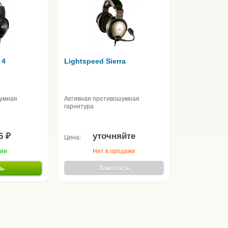
 4
Lightspeed Sierra
шумная
Активная противошумная
гарнитура
5 ₽
уточняйте
Цена:
чии
Нет в продаже
ть
Заказать