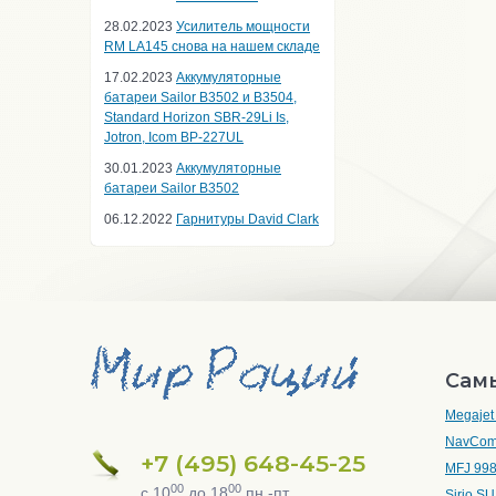
28.02.2023
Усилитель мощности
RM LA145 снова на нашем складе
17.02.2023
Аккумуляторные
батареи Sailor B3502 и B3504,
Standard Horizon SBR-29Li Is,
Jotron, Icom BP-227UL
30.01.2023
Аккумуляторные
батареи Sailor B3502
06.12.2022
Гарнитуры David Clark
Сам
Megajet
NavCom
+7 (495) 648-45-25
MFJ 99
00
00
с 10
до 18
пн.-пт.
Sirio S