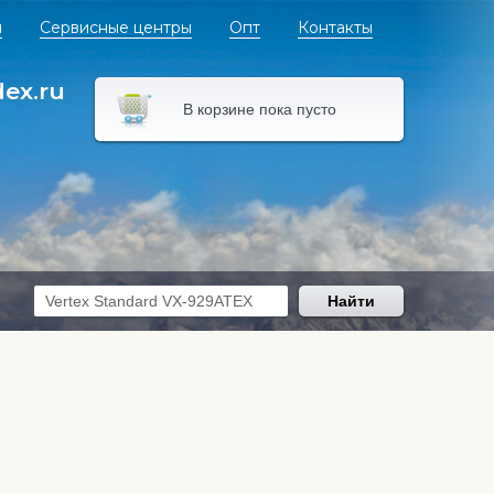
я
Сервисные центры
Опт
Контакты
dex.ru
В корзине пока пусто
Найти