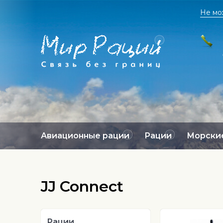
Не мо
Авиационные рации
Рации
Морские
JJ Connect
Рации