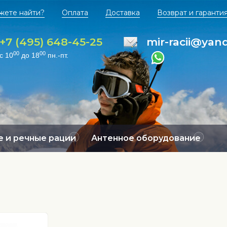
жете найти?
Оплата
Доставка
Возврат и гаранти
+7 (495) 648-45-25
mir-racii@yan
00
00
с 10
до 18
пн.-пт.
 и речные рации
Антенное оборудование