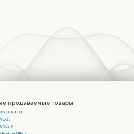
ые продаваемые товары
lark H10-13XL
EME-15
ACN02-P
d Horizon MEK-4