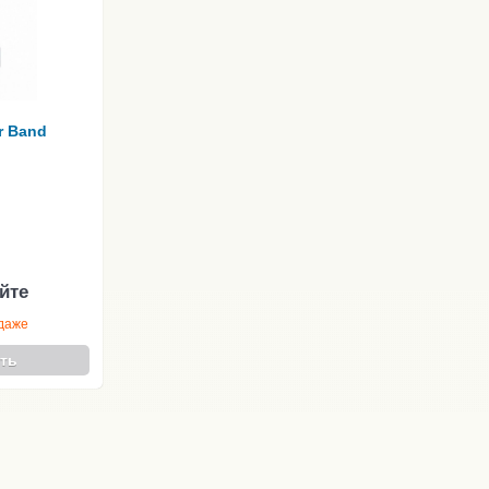
r Band
йте
одаже
ть