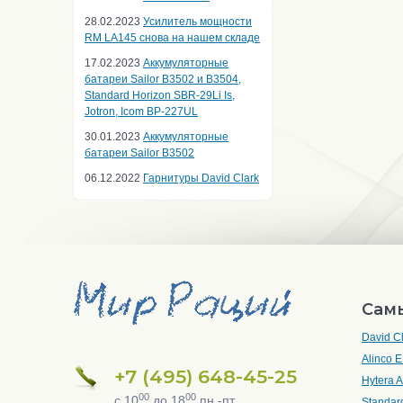
28.02.2023
Усилитель мощности
RM LA145 снова на нашем складе
17.02.2023
Аккумуляторные
батареи Sailor B3502 и B3504,
Standard Horizon SBR-29Li Is,
Jotron, Icom BP-227UL
30.01.2023
Аккумуляторные
батареи Sailor B3502
06.12.2022
Гарнитуры David Clark
Сам
David C
Alinco 
+7 (495) 648-45-25
Hytera 
00
00
с 10
до 18
пн.-пт.
Standar