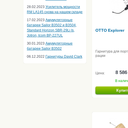
28.02.2023
Усилитель мощности
RM LA145 снова на нашем складе
17.02.2023
Аккумуляторные
батареи Sailor B3502 и B3504,
OTTO Explorer
Standard Horizon SBR-29Li Is,
Jotron, Icom BP-227UL
30.01.2023
Аккумуляторные
батареи Sailor B3502
Гарнитура для пор
рации
06.12.2022
Гарнитуры David Clark
8 586
Цена:
В нали
Купи