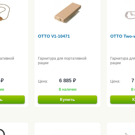
OTTO V1-10471
OTTO Two-w
тативной
Гарнитура для портативной
Гарнитура дл
рации
рации
 ₽
6 885 ₽
7
Цена:
Цена:
чии
В наличии
В 
ть
Купить
К