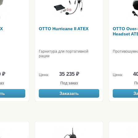
EX
OTTO Hurricane II ATEX
OTTO Over-
Headset AT
Гарнитура для портативной
Противошумна
рации
0 ₽
35 235 ₽
40
Цена:
Цена:
аз
Под заказ
П
ть
Заказать
З