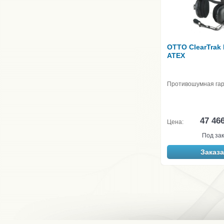
OTTO ClearTrak
ATEX
Противошумная га
47 46
Цена:
Под зак
Заказа