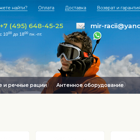
жете найти?
Оплата
Доставка
Возврат и гаранти
+7 (495) 648-45-25
mir-racii@yan
00
00
с 10
до 18
пн.-пт.
 и речные рации
Антенное оборудование