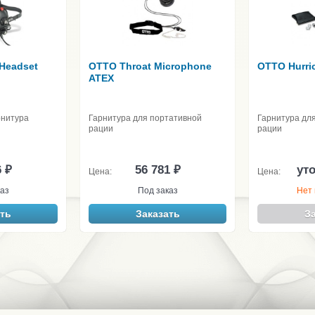
 Headset
OTTO Throat Microphone
OTTO Hurric
ATEX
рнитура
Гарнитура для портативной
Гарнитура дл
рации
рации
6 ₽
56 781 ₽
ут
Цена:
Цена:
аз
Под заказ
Нет 
ть
Заказать
З