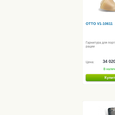
OTTO V1-10611
Гарнитура для пор
рации
34 02
Цена:
В нали
Купи