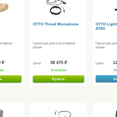
OTTO Throat Microphone
OTTO Light
ATEX
тативной
Гарнитура для портативной
Гарнитура дл
рации
рации
0 ₽
38 475 ₽
12
Цена:
Цена:
чии
В наличии
П
ть
Купить
З