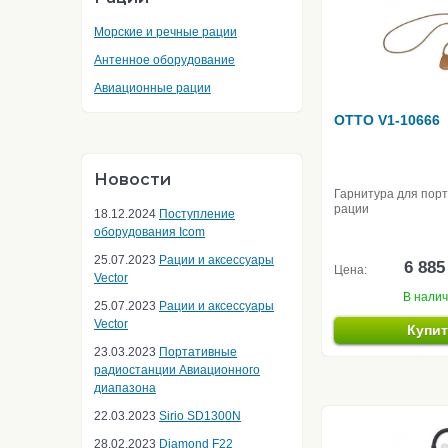
Морские и речные рации
Антенное оборудование
Авиационные рации
OTTO V1-10666
Новости
Гарнитура для пор
рации
18.12.2024
Поступление
оборудования Icom
25.07.2023
Рации и аксессуары
6 885
Цена:
Vector
В нали
25.07.2023
Рации и аксессуары
Vector
Купи
23.03.2023
Портативные
радиостанции Авиационного
диапазона
22.03.2023
Sirio SD1300N
28.02.2023
Diamond F22