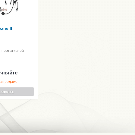
ane II
я портативной
очняйте
в продаже
аказать