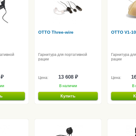
OTTO Three-wire
OTTO V1-10
тативной
Гарнитура для портативной
Гарнитура дл
рации
рации
 ₽
13 608 ₽
16
Цена:
Цена:
чии
В наличии
В 
ть
Купить
К