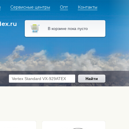
я
Сервисные центры
Опт
Контакты
dex.ru
В корзине пока пусто
Найти