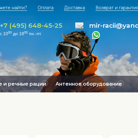
жете найти?
Оплата
Доставка
Возврат и гаранти
+7 (495) 648-45-25
mir-racii@yan
00
00
с 10
до 18
пн.-пт.
 и речные рации
Антенное оборудование