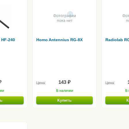
 HF-240
Homo Antennius RG-8X
Radiolab R
₽
143 ₽
Цена:
Цена:
чии
В наличии
В 
ть
Купить
К