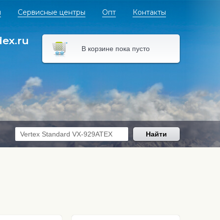
я
Сервисные центры
Опт
Контакты
dex.ru
В корзине пока пусто
Найти