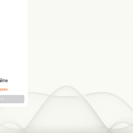
йте
одаже
ть