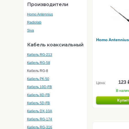
Производители
Homo Antennius
Radiolab
Siva
Homo Antennius
Кабель коаксиальный
Кабель RG-213
Кабель RG-58
Кабель RG-8
Кабель РК-50
123 
Цена:
Кабель 10D-FB
В нали
Кабель 8D-FB
Купи
Кабель 5D-FB
Кабель DX-10A
Кабель RG-174
Кабель RG-316