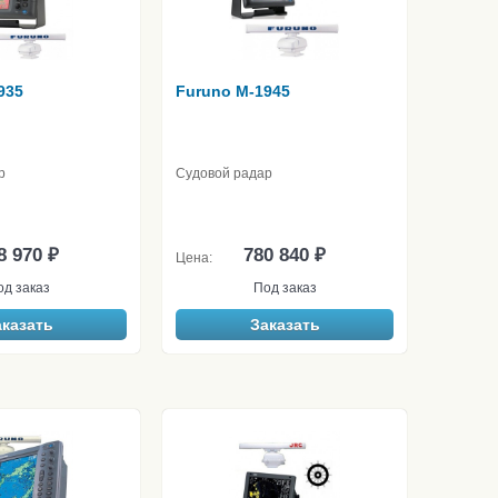
935
Furuno M-1945
р
Судовой радар
8 970 ₽
780 840 ₽
Цена:
од заказ
Под заказ
аказать
Заказать