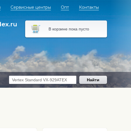
я
Сервисные центры
Опт
Контакты
dex.ru
В корзине пока пусто
Найти