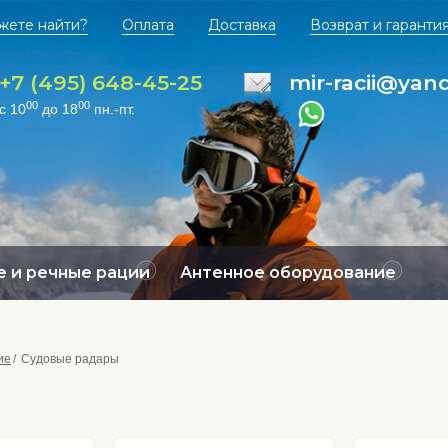
жете найти?
Оплата
Доставка
Возврат и гаранти
+7 (495) 648-45-25
mir-racii@yan
00
00
с 10
до 18
пн.-пт.
 и речные рации
Антенное оборудование
ие
Судовые радары