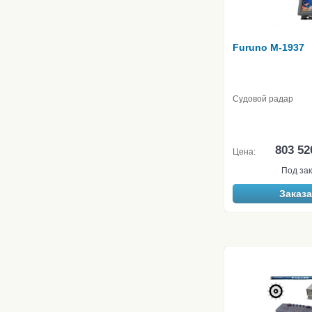
Furuno M-1937
Судовой радар
803 52
Цена:
Под зак
Заказа