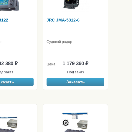
8122
JRC JMA-5312-6
р
Судовой радар
32 380 ₽
1 179 360 ₽
Цена:
од заказ
Под заказ
аказать
Заказать