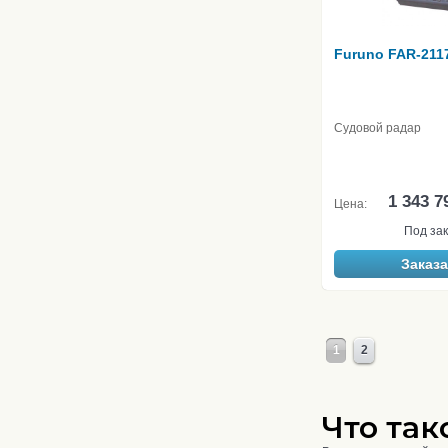
Furuno FAR-211
Судовой радар
1 343 7
Цена:
Под зак
Заказа
1
2
Что так