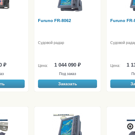
Furuno FR-8062
Furuno FR-
Судовой радар
Судовой рада
0 ₽
1 044 090 ₽
1 1
Цена:
Цена:
аз
Под заказ
П
ть
Заказать
З