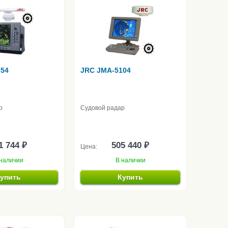
354
JRC JMA-5104
р
Судовой радар
1 744 ₽
505 440 ₽
Цена:
наличии
В наличии
упить
Купить