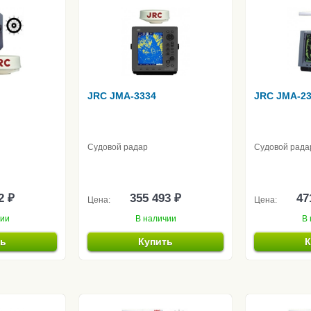
JRC JMA-3334
JRC JMA-2
Судовой радар
Судовой рада
2 ₽
355 493 ₽
47
Цена:
Цена:
чии
В наличии
В 
ть
Купить
К