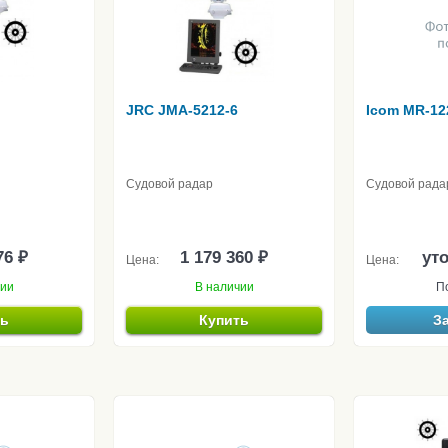
JRC JMA-5212-6
Icom MR-12
Судовой радар
Судовой рада
76 ₽
1 179 360 ₽
ут
Цена:
Цена:
чии
В наличии
П
ть
Купить
З