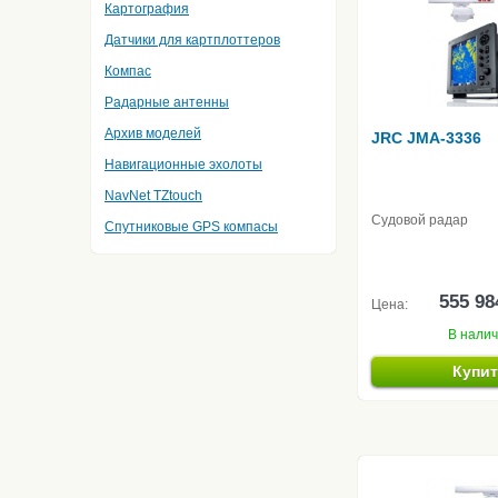
Картография
Датчики для картплоттеров
Компас
Радарные антенны
Архив моделей
JRC JMA-3336
Навигационные эхолоты
NavNet TZtouch
Судовой радар
Спутниковые GPS компасы
555 98
Цена:
В нали
Купи