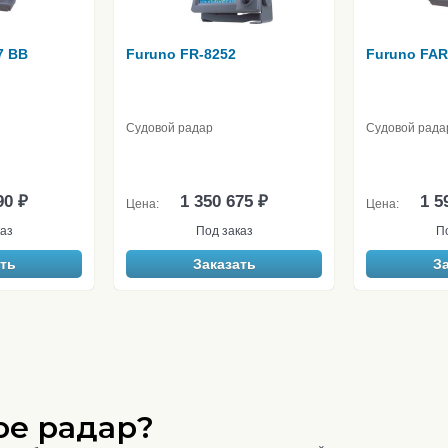
7 BB
Furuno FR-8252
Furuno FAR
Судовой радар
Судовой рада
90 ₽
1 350 675 ₽
1 5
Цена:
Цена:
аз
Под заказ
П
ть
Заказать
З
ое радар?