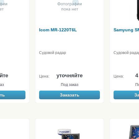
Icom MR-1220T6L
Samyung S
Судовой радар
Судовой рада
йте
уточняйте
4
Цена:
Цена:
аз
Под заказ
П
ть
Заказать
З