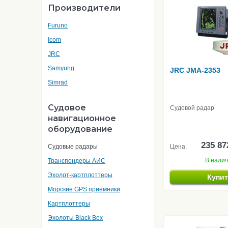
Производители
Furuno
Icom
JRC
Samyung
JRC JMA-2353
Simrad
Судовое
Судовой радар
навигационное
оборудование
235 87
Судовые радары
Цена:
В нали
Транспондеры АИС
Эхолот-картплоттеры
Купи
Морские GPS приемники
Картплоттеры
Эхолоты Black Box