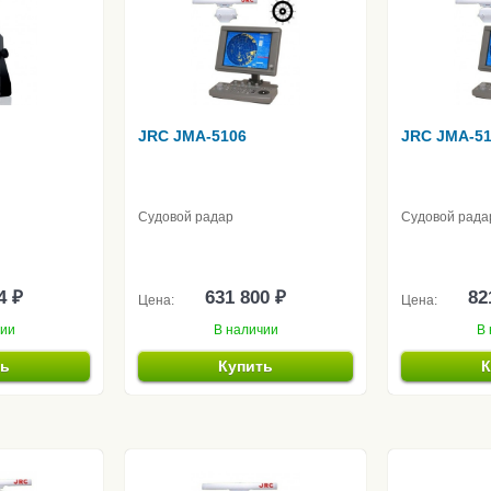
JRC JMA-5106
JRC JMA-51
Судовой радар
Судовой рада
4 ₽
631 800 ₽
82
Цена:
Цена:
чии
В наличии
В 
ть
Купить
К