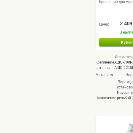
Крепление для мор
2 408
Цена:
В нали
Купи
Для антен
Крепление
АШС-700Р,
антенны
АШС-1210
Материал
Нер
Переход
установк
Navcom н
Назначение
резьбой 