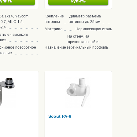
упить
Купить
ба 1х14, Navcom
Крепление
Диаметр разъема
0.7, АШС-1.5,
антенны
антенны до 25 мм
2.4
Материал
Нержавеющая сталь
этилен высокого
На стену, На
ения
горизонтальный и
рнирное поворотное
Назначение
вертикальный профиль
пление
1
Scout PA-6