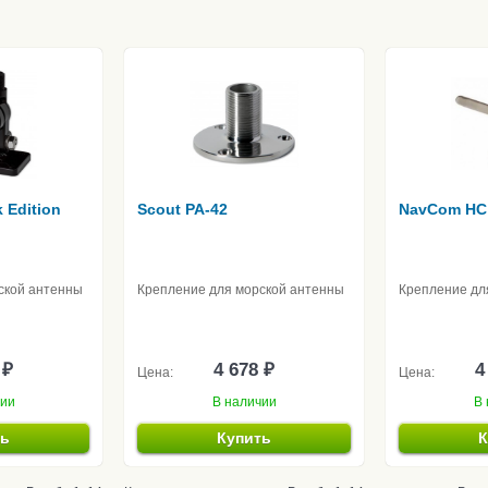
 Edition
Scout PA-42
NavCom НС
ской антенны
Крепление для морской антенны
Крепление дл
 ₽
4 678 ₽
4
Цена:
Цена:
чии
В наличии
В 
ть
Купить
К