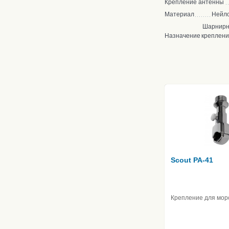
Крепление антенны
Материал
Нейло
Шарнирн
Назначение
креплен
Scout PA-41
Крепление для мор