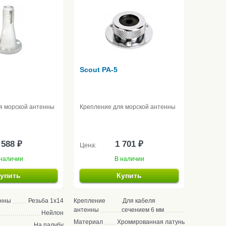
Scout PA-5
я морской антенны
Крепление для морской антенны
 588 ₽
1 701 ₽
Цена:
наличии
В наличии
упить
Купить
енны
Резьба 1x14
Крепление
Для кабеля
антенны
сечением 6 мм
Нейлон
Материал
Хромированная латунь
На палубу