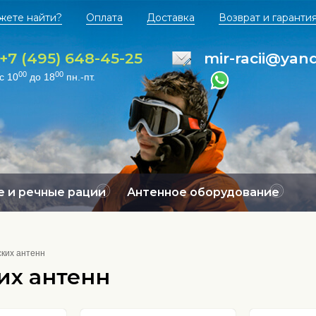
жете найти?
Оплата
Доставка
Возврат и гаранти
+7 (495) 648-45-25
mir-racii@yan
00
00
с 10
до 18
пн.-пт.
 и речные рации
Антенное оборудование
ких антенн
их антенн