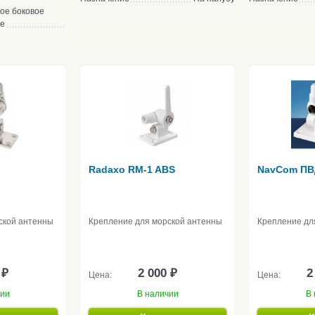
ое боковое
ие
Radaxo RM-1 ABS
NavCom ПВ
ской антенны
Крепление для морской антенны
Крепление дл
 ₽
2 000 ₽
2
Цена:
Цена:
чии
В наличии
В 