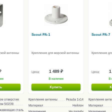
Scout PA-1
Scout PA-7
ской антенны
Крепление для морской антенны
Крепление дл
₽
1 489 ₽
1
Цена:
Цена:
чии
В наличии
В 
ть
Купить
К
ое отверстие
Крепление антенны
Резьба 1x14
Крепление ант
ъем SO239
Материал
Нейлон
Материал
жавеющая сталь
Назначение
На палубу
Назначение