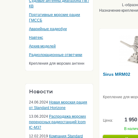
Судовые антенны диапазона ПВ /
L-образн
КВ
Назначение
креплен
Портативные морские рации
ГМССБ
Аварийные радиобуи
Навтекс
Архив моделей
Радиолокационные ответчики
Крепления для морских антенн
Sirus MRM02
Новости
Крепление для мор
24.06.2024
Новая морская рация
от Standard Horizone
13.06.2024
Распродажа морских
1 950
Цена:
переносных радиостанций Icom
IC-M37
В нали
12.02.2019
Компания Standard