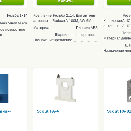
ть
Купить
К
Резьба 1x14
Крепление
Резъба 2х14. Для антенн
Резь
антенны
Radaxo A-100M, AW-6M
Крепление
АШС-
жавеющая сталь
антенны
АШС-
Материал
Пластик ABS
ое поворотное
Поли
ие
Шарнирное поворотное
Материал
давл
Назначение
крепление
Ша
Назначение
кре
дник-
Scout PA-4
Scout PA-8