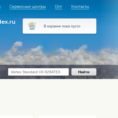
я
Сервисные центры
Опт
Контакты
dex.ru
В корзине пока пусто
Найти