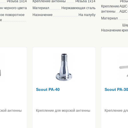
Резьба 1x14
Крепление антенны
Резьба 1x14
Резь
Крепление
АШС-
н черного цвета
Материал
Нержавеющая сталь
антенны
АШС-
ое поворотное
Назначение
На палубу
Материал
ие
Ша
Назначение
кре
Scout PA-40
Scout PA-3
ской антенны
Крепление для морской антенны
Крепление дл