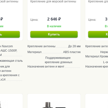
ской антенны
Крепление для морской антенны
Крепление дл
 ₽
2 646 ₽
3
Цена:
Цена:
чии
В наличии
В 
ть
Купить
К
н Navcom
Крепление антенны
До 28 мм
Крепление ант
 АШС-1500Р,
Материал
ABS пластик
Нерж
М
Материал
Хроми
Поддерживающее
жавеющая сталь
крепление длинных
L-о
ник для
Назначение
антенн и мачт
Назначение
кре
и антенн
а крепления с
1х14