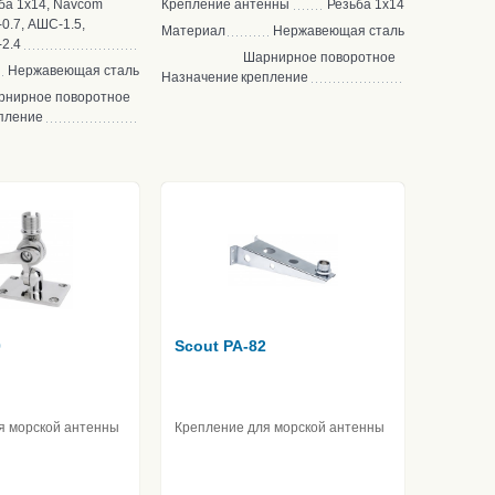
ба 1х14, Navcom
Крепление антенны
Резьба 1х14
0.7, АШС-1.5,
Материал
Нержавеющая сталь
2.4
Шарнирное поворотное
Нержавеющая сталь
Назначение
крепление
рнирное поворотное
пление
0
Scout PA-82
я морской антенны
Крепление для морской антенны