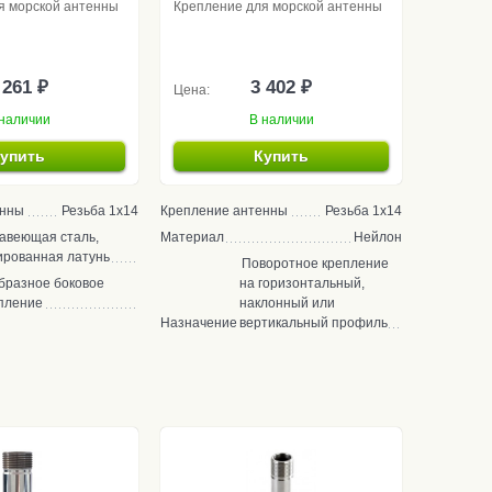
я морской антенны
Крепление для морской антенны
 261 ₽
3 402 ₽
Цена:
наличии
В наличии
упить
Купить
енны
Резьба 1x14
Крепление антенны
Резьба 1x14
авеющая сталь,
Материал
Нейлон
рованная латунь
Поворотное крепление
бразное боковое
на горизонтальный,
пление
наклонный или
Назначение
вертикальный профиль