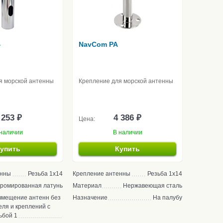
4
NavCom PA
я морской антенны
Крепление для морской антенны
 253 ₽
4 386 ₽
Цена:
наличии
В наличии
упить
Купить
енны
Резьба 1x14
Крепление антенны
Резьба 1х14
ромированная латунь
Материал
Нержавеющая сталь
вмещение антенн без
Назначение
На палубу
еля и креплений с
ьбой 1