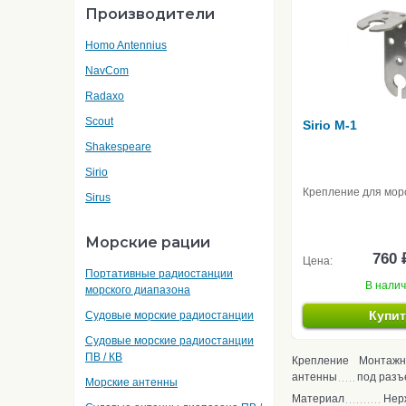
Производители
Homo Antennius
NavCom
Radaxo
Scout
Sirio M-1
Shakespeare
Sirio
Крепление для мор
Sirus
Морские рации
760 
Цена:
Портативные радиостанции
В нали
морского диапазона
Купи
Судовые морские радиостанции
Судовые морские радиостанции
ПВ / КВ
Крепление
Монтажн
антенны
под раз
Морские антенны
Материал
Нер