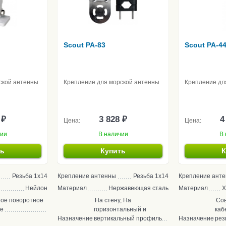
Scout PA-83
Scout PA-4
ской антенны
Крепление для морской антенны
Крепление дл
 ₽
3 828 ₽
4
Цена:
Цена:
чии
В наличии
В 
ть
Купить
К
Резьба 1x14
Крепление антенны
Резьба 1x14
Крепление ант
Нейлон
Материал
Нержавеющая сталь
Материал
Х
ое поворотное
На стену, На
Со
ие
горизонтальный и
каб
Назначение
вертикальный профиль
Назначение
рез