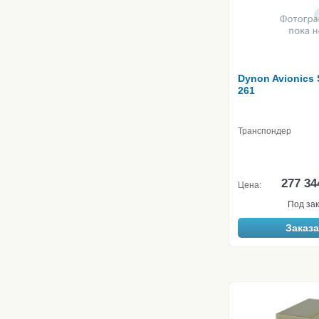
Dynon Avionics
261
Транспондер
277 34
Цена:
Под зак
Заказа