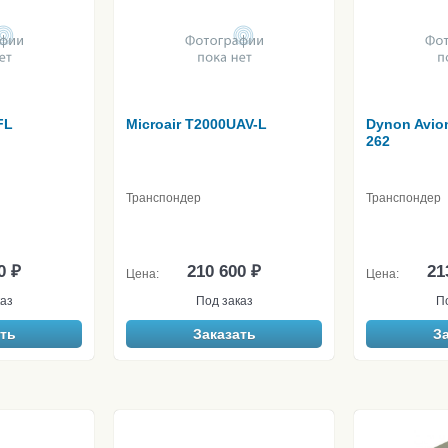
FL
Microair T2000UAV-L
Dynon Avio
262
Транспондер
Транспондер
0 ₽
210 600 ₽
21
Цена:
Цена:
аз
Под заказ
П
ть
Заказать
З