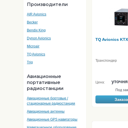
Производители
AIR Avionics
Becker
Bendix King
Dynon Avionics
TQ Avionics KTX
Microair
TQ Avionics
Транспондер
Trig
Авиационные
уточня
портативные
Цена:
радиостанции
Под зак
Авиационные бортовые /
Заказа
стационарные радиостанции
Авиационные антенны
Авиационные GPS навигаторы
Навигационное оборудование