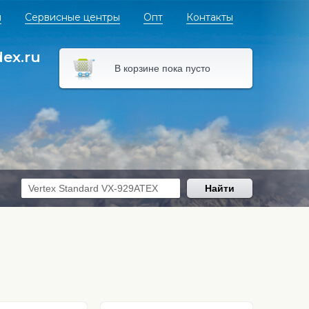
я
Сервисные центры
Опт
Контакты
dex.ru
В корзине пока пусто
Найти