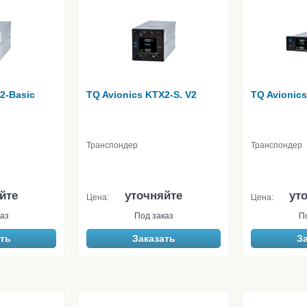
2-Basic
TQ Avionics KTX2-S. V2
TQ Avionic
Транспондер
Транспондер
йте
уточняйте
ут
Цена:
Цена:
аз
Под заказ
П
ть
Заказать
З