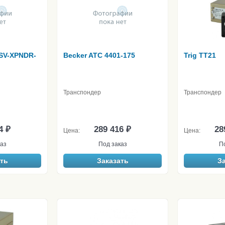
 SV-XPNDR-
Becker ATC 4401-175
Trig TT21
Транспондер
Транспондер
4 ₽
289 416 ₽
28
Цена:
Цена:
аз
Под заказ
П
ть
Заказать
З