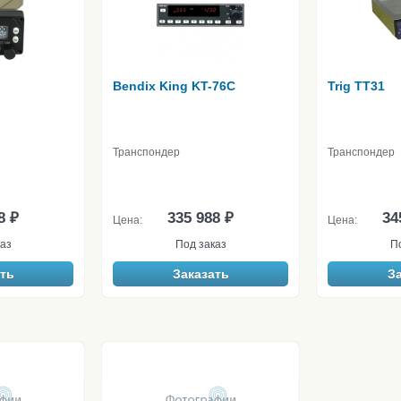
Bendix King KT-76C
Trig TT31
Транспондер
Транспондер
8 ₽
335 988 ₽
34
Цена:
Цена:
аз
Под заказ
П
ть
Заказать
З