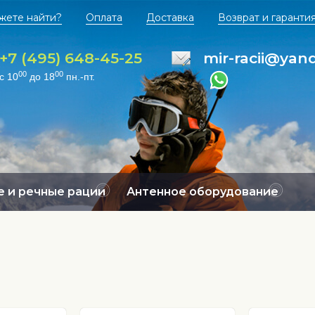
жете найти?
Оплата
Доставка
Возврат и гаранти
+7 (495) 648-45-25
mir-racii@yan
00
00
с 10
до 18
пн.-пт.
 и речные рации
Антенное оборудование