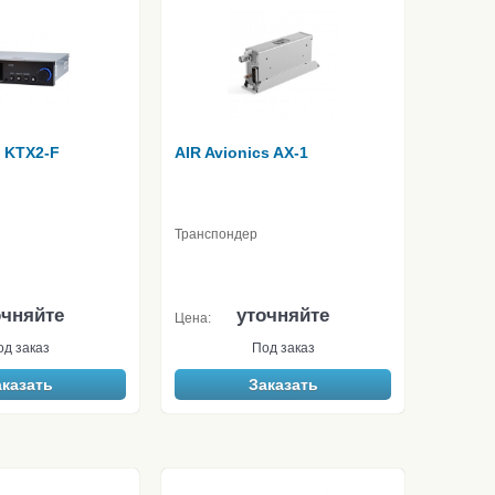
s KTX2-F
AIR Avionics AX-1
Транспондер
очняйте
уточняйте
Цена:
од заказ
Под заказ
аказать
Заказать