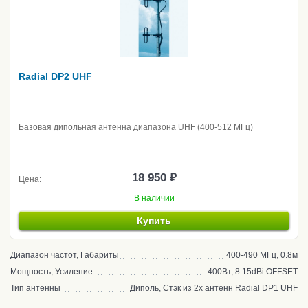
Radial DP2 UHF
Базовая дипольная антенна диапазона UHF (400-512 МГц)
18 950 ₽
Цена:
В наличии
Купить
Диапазон частот, Габариты
400-490 МГц, 0.8м
Мощность, Усиление
400Вт, 8.15dBi OFFSET
Тип антенны
Диполь, Стэк из 2х антенн Radial DP1 UHF