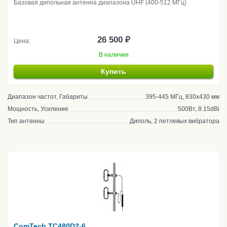
Базовая дипольная антенна диапазона UHF (400-512 МГц)
26 500 ₽
Цена:
В наличии
Купить
Диапазон частот, Габариты
395-445 МГц, 830х430 мм
Мощность, Усиление
500Вт, 8.15dBi
Тип антенны
Диполь, 2 петлевых вибратора
ComTech TC480D2-6