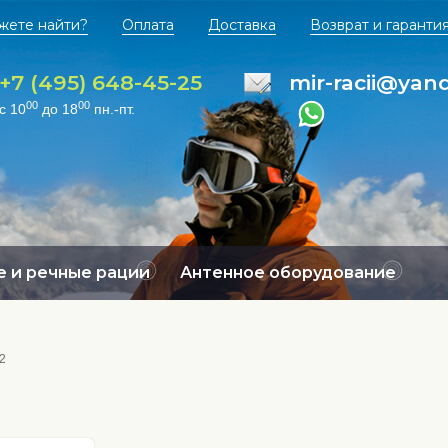
жете найти?
Оплата
Доставка
Возврат и гаранти
+7 (495) 648-45-25
mir-racii@yan
00
00
с 10
до 18
пн.-пт.
 и речные рации
Антенное оборудование
2