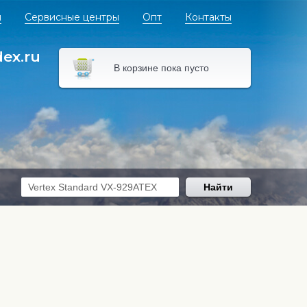
я
Сервисные центры
Опт
Контакты
dex.ru
В корзине пока пусто
Найти