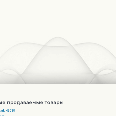
ые продаваемые товары
lark H3530