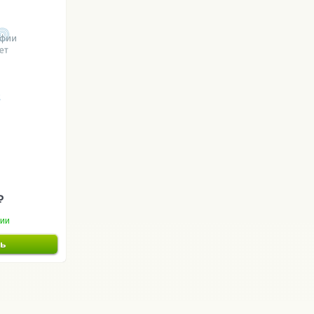
2
₽
чии
ть