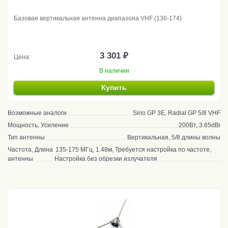
Базовая вертикальная антенна диапазона VHF (136-174)
3 301 ₽
Цена:
В наличии
Купить
Возможные аналоги
Sirio GP 3E, Radial GP 5/8 VHF
Мощность, Усиление
200Вт, 3.65dBi
Тип антенны
Вертикальная, 5/8 длины волны
Частота, Длина
135-175 МГц, 1.48м, Требуется настройка по частоте,
антенны
Настройка без обрезки излучателя