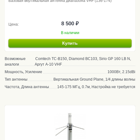
Базовая вертикальная антенна диапазона VHF (136-174)
8 500 ₽
Цена:
В наличии
Купить
Возможные
Comtech TC-B150, Diamond BC103, Sirio GP 160 LB N,
аналоги
Аргут A-10 VHF
Мощность, Усиление
1000Вт, 2.15dBi
Тип антенны
Вертикальная Ground Plane, 1/4 длины волны
Частота, Длина антенны
145-175 МГц, 0.7м, Настройка не требуется