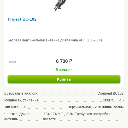
Project BC-102
Базовая вертикальная антенна диапазона VHF (136-174)
6 700 ₽
Цена:
В наличии
Купить
Возможные аналоги
Diamond BC102
Мощность, Усиление
200Вт, 6.5dB
Тип антенны
Вертикальная, 2x5/8 длины волны
Частота, Длина
134-174 МГц, 3.2м, Требуется настройка по
антенны
частоте