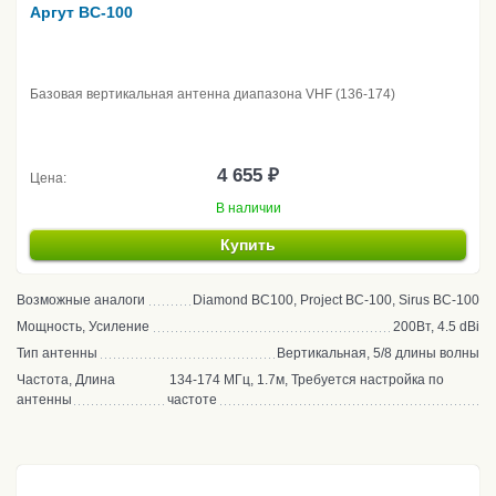
Аргут BC-100
Базовая вертикальная антенна диапазона VHF (136-174)
4 655 ₽
Цена:
В наличии
Купить
Возможные аналоги
Diamond BC100, Project BC-100, Sirus BC-100
Мощность, Усиление
200Вт, 4.5 dBi
Тип антенны
Вертикальная, 5/8 длины волны
Частота, Длина
134-174 МГц, 1.7м, Требуется настройка по
антенны
частоте