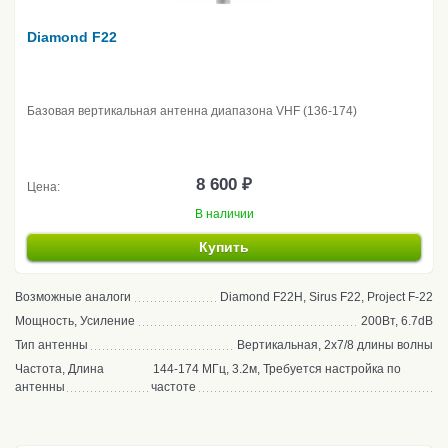
Diamond F22
Базовая вертикальная антенна диапазона VHF (136-174)
8 600 ₽
Цена:
В наличии
Купить
Возможные аналоги
Diamond F22H, Sirus F22, Project F-22
Мощность, Усиление
200Вт, 6.7dB
Тип антенны
Вертикальная, 2x7/8 длины волны
Частота, Длина
144-174 МГц, 3.2м, Требуется настройка по
антенны
частоте