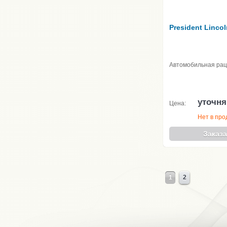
President Lincol
Автомобильная ра
уточня
Цена:
Нет в пр
Заказа
1
2