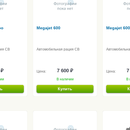
bo
Megajet 600
Megajet 600
ция CB
Автомобильная рация CB
Автомобильна
 ₽
7 600 ₽
7
Цена:
Цена:
чии
В наличии
В 
ть
Купить
К