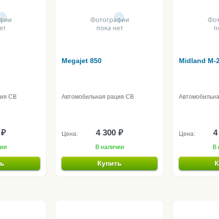
Megajet 850
Midland M-
ция CB
Автомобильная рация CB
Автомобильна
 ₽
4 300 ₽
4
Цена:
Цена:
чии
В наличии
В 
ть
Купить
К