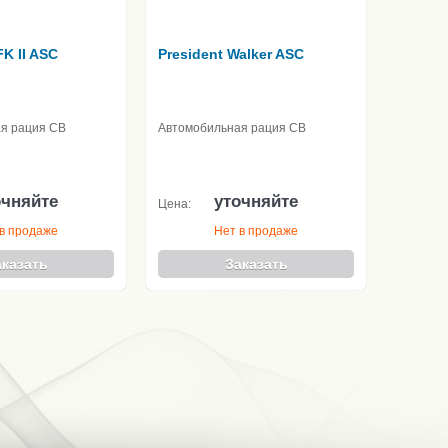
FK II ASC
President Walker ASC
я рация CB
Автомобильная рация CB
очняйте
уточняйте
Цена:
в продаже
Нет в продаже
аказать
Заказать