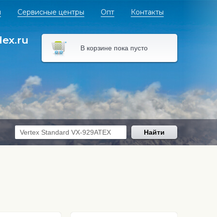
я
Сервисные центры
Опт
Контакты
dex.ru
В корзине пока пусто
Найти