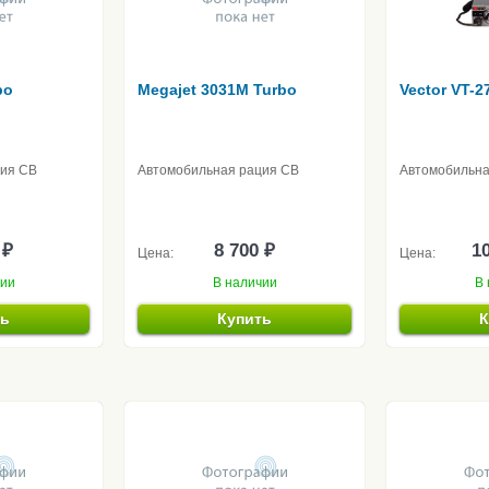
bo
Megajet 3031M Turbo
Vector VT-2
ция CB
Автомобильная рация CB
Автомобильна
 ₽
8 700 ₽
10
Цена:
Цена:
чии
В наличии
В 
ть
Купить
К