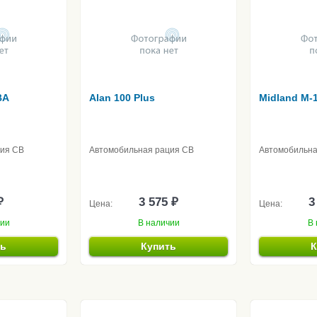
BA
Alan 100 Plus
Midland M-
ция CB
Автомобильная рация CB
Автомобильна
₽
3 575 ₽
3
Цена:
Цена:
чии
В наличии
В 
ть
Купить
К