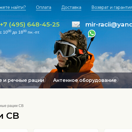
жете найти?
Оплата
Доставка
Возврат и гаранти
+7 (495) 648-45-25
mir-racii@yan
00
00
с 10
до 18
пн.-пт.
 и речные рации
Антенное оборудование
ные рации CB
и CB