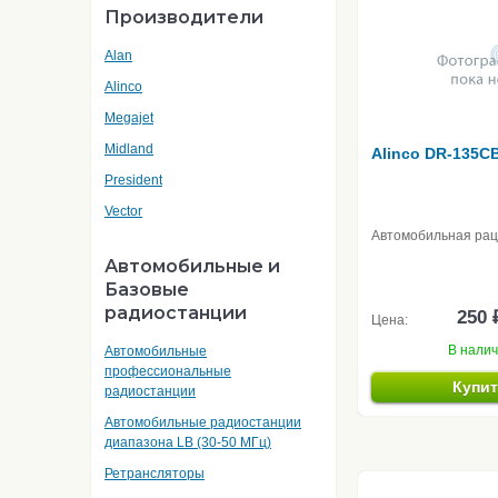
Производители
Alan
Alinco
Megajet
Midland
Alinco DR-135C
President
Vector
Автомобильная ра
Автомобильные и
Базовые
радиостанции
250 
Цена:
В нали
Автомобильные
профессиональные
Купи
радиостанции
Автомобильные радиостанции
диапазона LB (30-50 МГц)
Ретрансляторы