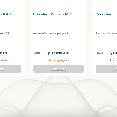
n II ASC
President William ASC
President J
ция CB
Автомобильная рация CB
Автомобильна
йте
уточняйте
ут
Цена:
Цена:
одаже
Нет в продаже
Нет 
ть
Заказать
З