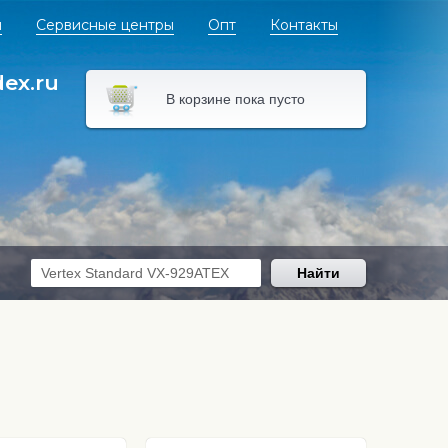
я
Сервисные центры
Опт
Контакты
dex.ru
В корзине пока пусто
Найти