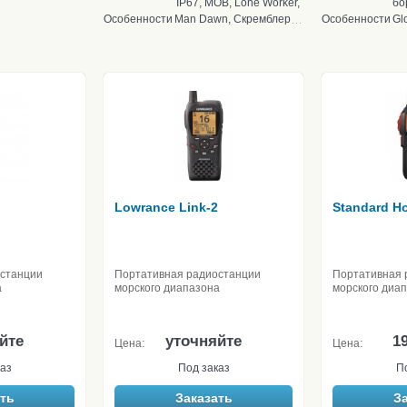
IP67, MOB, Lone Worker,
бо
Особенности
Man Dawn, Скремблер
Особенности
Gl
Lowrance Link-2
Standard H
останции
Портативная радиостанции
Портативная 
а
морского диапазона
морского диа
йте
уточняйте
19
Цена:
Цена:
аз
Под заказ
П
ть
Заказать
З