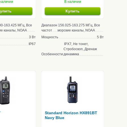
наличии
В наличии
упить
Купить
00-163.425 МГц, Все
Диапазон
156.025-163.275 МГц, Все
ие каналы, NOAA
частот
морские каналы, NOAA
3 Вт
Мощность
5 Вт
IP67
IPX7, Не тонет,
Стробоскоп, Дренаж
Особенности
динамика
7
Standard Horizon HX891BT
Navy Blue