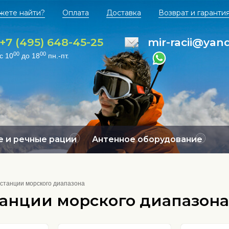
жете найти?
Оплата
Доставка
Возврат и гаранти
+7 (495) 648-45-25
mir-racii@yan
00
00
с 10
до 18
пн.-пт.
 и речные рации
Антенное оборудование
станции морского диапазона
анции морского диапазона