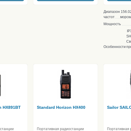
Диапазон
156.0
частот
морск
Мощность
IP
SH
Св
Особенности
пр
on HX891BT
Standard Horizon HX400
Sailor SAI
останции
Портативная радиостанции
Портативная 