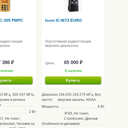
C-305 РМРС
Icom IC-M73 EURO
радиостанции
Портативная радиостанции
пазона
морского диапазона
 386 ₽
65 000 ₽
Цена:
наличии
В наличии
упить
Купить
63 МГц, 300-337 МГЦ,
Диапазон
156.025-163.275 МГц, Все
орские и речные
частот
морские каналы, NOAA
ы
Мощность
6 Вт
2 Вт
IPX8, Не тонет,
67, Не тонет,
Стробоскоп, Дренаж
робоскоп, Человек за
Особенности
динамика