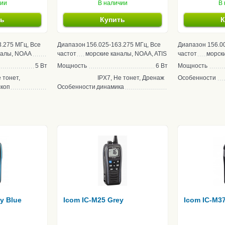
чии
В наличии
В 
ть
Купить
К
3.275 МГц, Все
Диапазон
156.025-163.275 МГц, Все
Диапазон
156.0
налы, NOAA
частот
морские каналы, NOAA, ATIS
частот
морск
5 Вт
Мощность
6 Вт
Мощность
 тонет,
IPX7, Не тонет, Дренаж
Особенности
коп
Особенности
динамика
y Blue
Icom IC-M25 Grey
Icom IC-M3