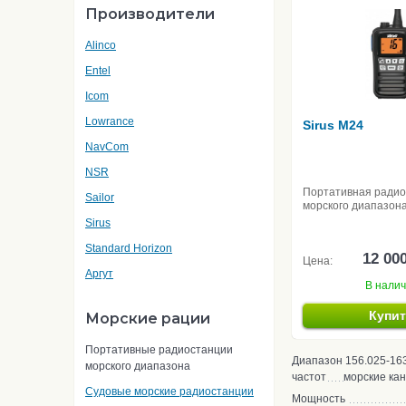
Производители
Alinco
Entel
Icom
Lowrance
Sirus M24
NavCom
NSR
Портативная ради
Sailor
морского диапазон
Sirus
Standard Horizon
12 00
Цена:
Аргут
В нали
Купи
Морские рации
Портативные радиостанции
Диапазон
156.025-16
морского диапазона
частот
морские ка
Судовые морские радиостанции
Мощность