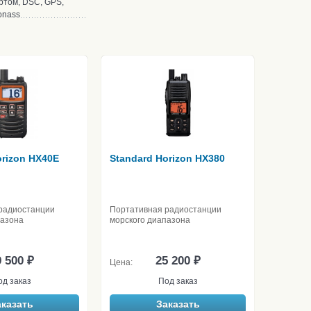
ртом, DSC, GPS,
onass
orizon HX40E
Standard Horizon HX380
радиостанции
Портативная радиостанции
пазона
морского диапазона
 500 ₽
25 200 ₽
Цена:
од заказ
Под заказ
аказать
Заказать