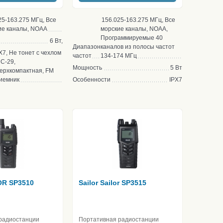
25-163.275 МГц, Все
156.025-163.275 МГц, Все
ие каналы, NOAA
морские каналы, NOAA,
Программируемые 40
6 Вт,
Диапазон
каналов из полосы частот
X7, Не тонет с чехлом
частот
134-174 МГц
C-29,
Мощность
5 Вт
ерхкомпактная, FM
иемник
Особенности
IPX7
LOR SP3510
Sailor Sailor SP3515
радиостанции
Портативная радиостанции