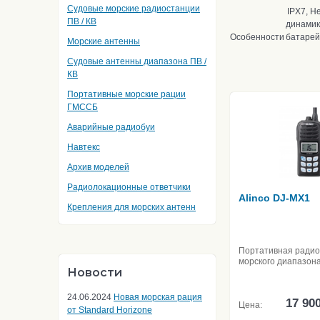
Судовые морские радиостанции
IPX7, Н
ПВ / КВ
динамик
Особенности
батарей
Морские антенны
Судовые антенны диапазона ПВ /
КВ
Портативные морские рации
ГМССБ
Аварийные радиобуи
Навтекс
Архив моделей
Радиолокационные ответчики
Alinco DJ-MX1
Крепления для морских антенн
Портативная ради
морского диапазон
Новости
24.06.2024
Новая морская рация
17 90
Цена:
от Standard Horizone