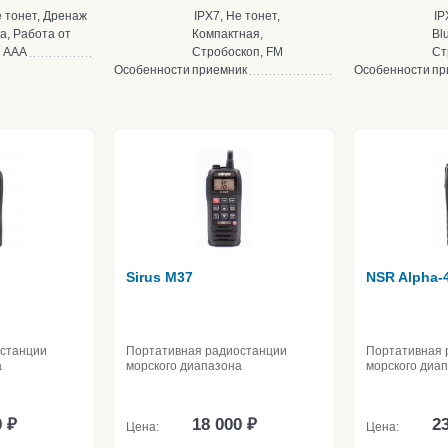
е тонет, Дренаж
IPX7, Не тонет,
IP
а, Работа от
Компактная,
Bl
 ААА
Стробоскоп, FM
Ст
Особенности
приемник
Особенности
пр
Sirus M37
NSR Alpha-
останции
Портативная радиостанции
Портативная 
а
морского диапазона
морского диа
0 ₽
18 000 ₽
23
Цена:
Цена: