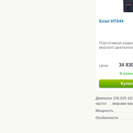
Entel HT644
Портативная ради
морского диапазон
34 83
Цена:
В нали
Купи
Диапазон
156.025-16
частот
морские ка
Мощность
Особенности