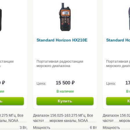
Standard Horizon HX210E
Standard H
останции
Портативная радиостанции
Портативная 
а
морского диапазона
морского диа
0 ₽
15 500 ₽
17
Цена:
Цена:
чии
В наличии
В 
ть
Купить
К
3.275 МГц, Все
Диапазон
156.025-163.275 МГц, Все
Диапазон
156.0
налы, NOAA
частот
морские каналы, NOAA
частот
морск
3 Вт,
Мощность
6 Вт
Мощность