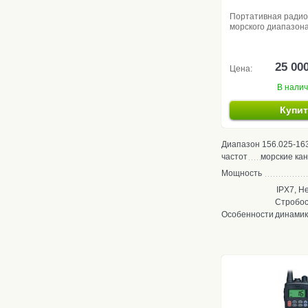
Портативная ради
морского диапазон
25 00
Цена:
В нали
Купи
Диапазон
156.025-16
частот
морские ка
Мощность
IPX7, Не
Стробос
Особенности
динами