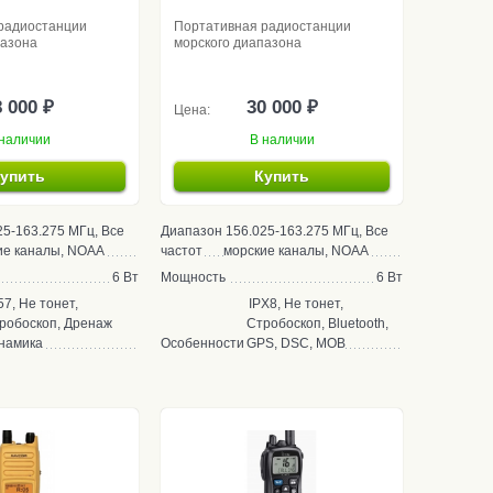
радиостанции
Портативная радиостанции
пазона
морского диапазона
 000 ₽
30 000 ₽
Цена:
наличии
В наличии
упить
Купить
25-163.275 МГц, Все
Диапазон
156.025-163.275 МГц, Все
ие каналы, NOAA
частот
морские каналы, NOAA
6 Вт
Мощность
6 Вт
57, Не тонет,
IPX8, Не тонет,
робоскоп, Дренаж
Стробоскоп, Bluetooth,
намика
Особенности
GPS, DSC, MOB