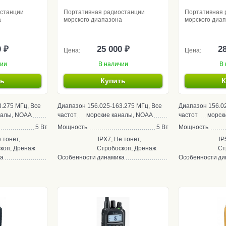
останции
Портативная радиостанции
Портативная 
а
морского диапазона
морского диа
0 ₽
25 000 ₽
28
Цена:
Цена:
чии
В наличии
В 
ть
Купить
К
3.275 МГц, Все
Диапазон
156.025-163.275 МГц, Все
Диапазон
156.0
налы, NOAA
частот
морские каналы, NOAA
частот
морск
5 Вт
Мощность
5 Вт
Мощность
 тонет,
IPX7, Не тонет,
IP
коп, Дренаж
Стробоскоп, Дренаж
Ст
ка
Особенности
динамика
Особенности
ди