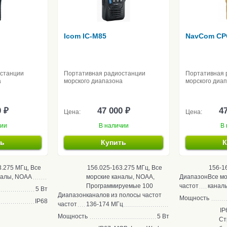
Icom IC-M85
NavCom CP
останции
Портативная радиостанции
Портативная 
а
морского диапазона
морского диа
0 ₽
47 000 ₽
47
Цена:
Цена:
чии
В наличии
В 
ть
Купить
К
3.275 МГц, Все
156.025-163.275 МГц, Все
156-1
налы, NOAA
морские каналы, NOAA,
Диапазон
Все м
Программируемые 100
частот
канал
5 Вт
Диапазон
каналов из полосы частот
Мощность
IP68
частот
136-174 МГц
IP
Мощность
5 Вт
Ст