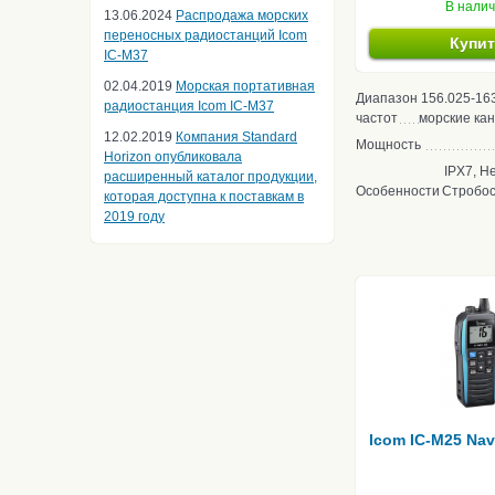
В нали
13.06.2024
Распродажа морских
переносных радиостанций Icom
Купи
IC-M37
02.04.2019
Морская портативная
Диапазон
156.025-16
радиостанция Icom IC-M37
частот
морские ка
12.02.2019
Компания Standard
Мощность
Horizon опубликовала
IPX7, Не
расширенный каталог продукции,
Особенности
Стробос
которая доступна к поставкам в
2019 году
Icom IC-M25 Nav