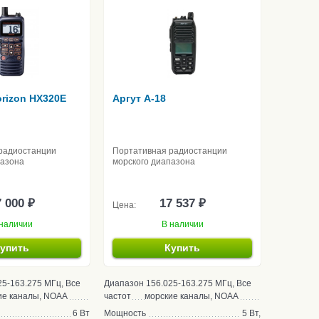
orizon HX320E
Аргут А-18
радиостанции
Портативная радиостанции
пазона
морского диапазона
 000 ₽
17 537 ₽
Цена:
наличии
В наличии
упить
Купить
25-163.275 МГц, Все
Диапазон
156.025-163.275 МГц, Все
ие каналы, NOAA
частот
морские каналы, NOAA
6 Вт
Мощность
5 Вт,