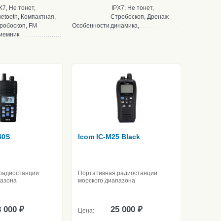
X7, Не тонет,
IPX7, Не тонет,
uetooth, Компактная,
Стробоскоп, Дренаж
робоскоп, FM
Особенности
динамика,
иемник
40S
Icom IC-M25 Black
радиостанции
Портативная радиостанции
пазона
морского диапазона
 000 ₽
25 000 ₽
Цена: