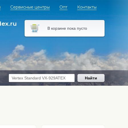
я
Сервисные центры
Опт
Контакты
dex.ru
В корзине пока пусто
Найти