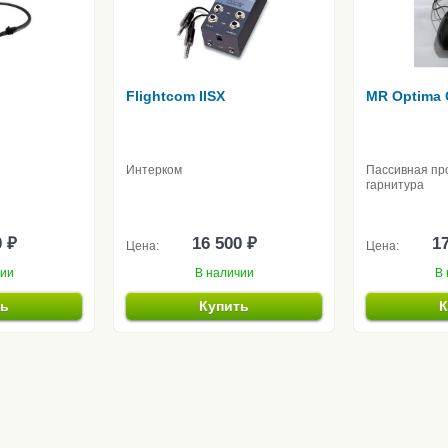
Flightcom IISX
MR Optima 
Интерком
Пассивная пр
гарнитура
0 ₽
16 500 ₽
17
Цена:
Цена:
чии
В наличии
В 
ть
Купить
К