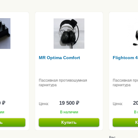
MR Optima Comfort
Flightcom 
Пассивная противошумная
Пассивная пр
гарнитура
гарнитура
0 ₽
19 500 ₽
20
Цена:
Цена:
чии
В наличии
В 
ть
Купить
К
Вес