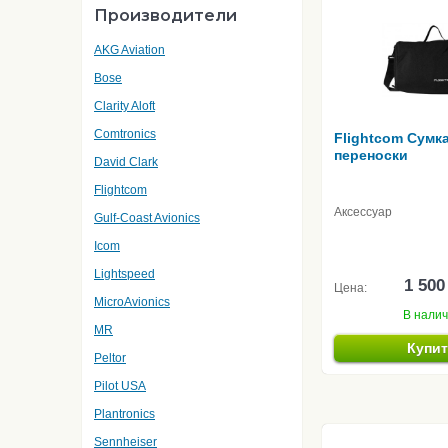
Производители
AKG Aviation
Bose
Clarity Aloft
Comtronics
Flightcom Сумк
переноски
David Clark
Flightcom
Аксессуар
Gulf-Coast Avionics
Icom
Lightspeed
1 500
Цена:
MicroAvionics
В нали
MR
Купи
Peltor
Pilot USA
Plantronics
Sennheiser