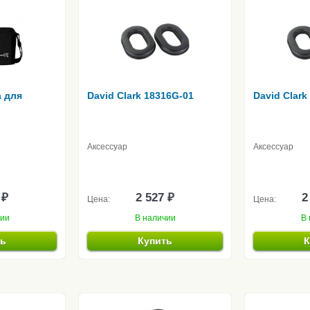
а для
David Clark 18316G-01
David Clark
Аксессуар
Аксессуар
 ₽
2 527 ₽
2
Цена:
Цена:
чии
В наличии
В 
ть
Купить
К