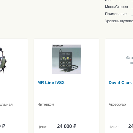
Моно/Стерео
Применение
Уровень шумоп
MR Line IVSX
David Clark
ошумная
Интерком
Аксессуар
0 ₽
24 000 ₽
24
Цена:
Цена: