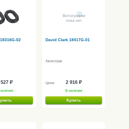
 18316G-02
David Clark 18417G-01
Аксессуар
 527 ₽
2 916 ₽
Цена:
наличии
В наличии
упить
Купить