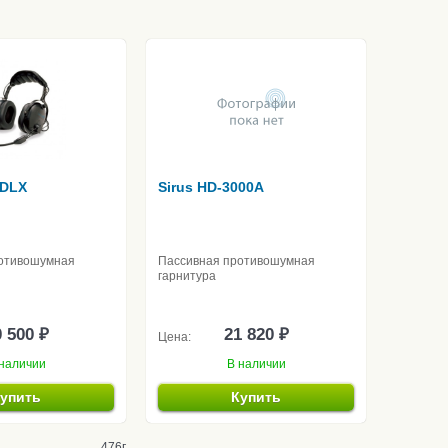
4DLX
Sirus HD-3000A
отивошумная
Пассивная противошумная
гарнитура
 500 ₽
21 820 ₽
Цена:
наличии
В наличии
упить
Купить
476г