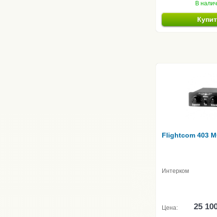
В нали
Купи
Flightcom 403 
Интерком
25 10
Цена: