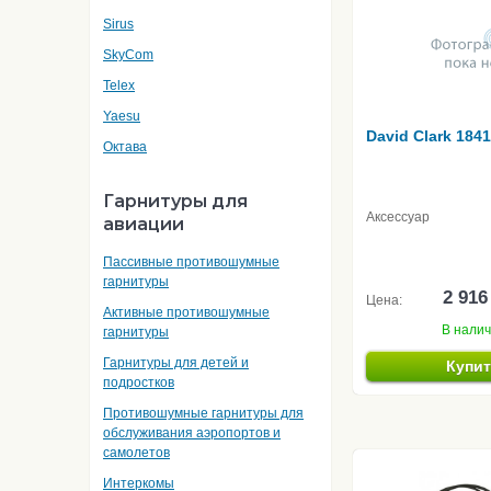
Sirus
SkyCom
Telex
Yaesu
David Clark 184
Октава
Гарнитуры для
Аксессуар
авиации
Пассивные противошумные
гарнитуры
2 916
Цена:
Активные противошумные
В нали
гарнитуры
Гарнитуры для детей и
Купи
подростков
Противошумные гарнитуры для
обслуживания аэропортов и
самолетов
Интеркомы