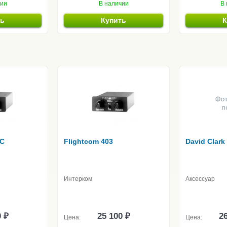
чии
В наличии
В 
ть
Купить
К
MC
Flightcom 403
David Clark
Интерком
Аксессуар
0 ₽
25 100 ₽
26
Цена:
Цена: