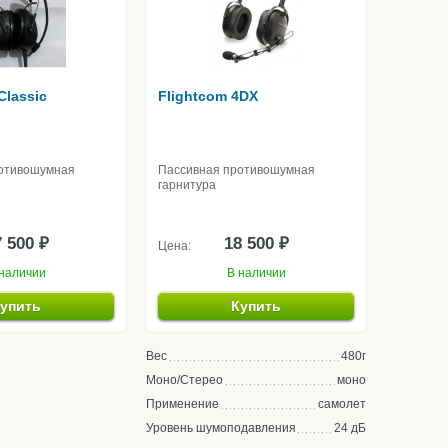
Classic
Flightcom 4DX
отивошумная
Пассивная противошумная
гарнитура
 500 ₽
18 500 ₽
Цена:
наличии
В наличии
упить
Купить
Вес
480г
Моно/Стерео
моно
Применение
самолет
Уровень шумоподавления
24 дБ