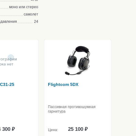
моно или стерео
самолет
одавления
24
 C31-25
Flightcom 5DX
Пассивная противошумная
гарнитура
 300 ₽
25 100 ₽
Цена: