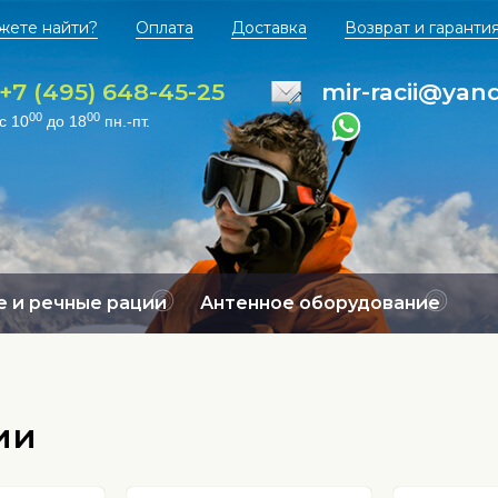
жете найти?
Оплата
Доставка
Возврат и гаранти
+7 (495) 648-45-25
mir-racii@yan
00
00
с 10
до 18
пн.-пт.
 и речные рации
Антенное оборудование
ии