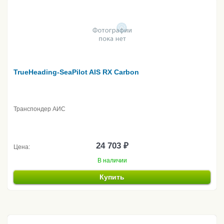
TrueHeading-SeaPilot AIS RX Carbon
Транспондер АИС
24 703 ₽
Цена:
В наличии
Купить