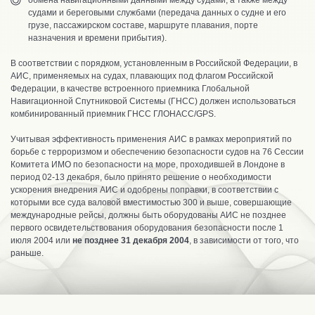
обмена навигационными данными между судами, а также между
судами и береговыми службами (передача данных о судне и его
грузе, пассажирском составе, маршруте плавания, порте
назначения и времени прибытия).
В соответствии с порядком, установленным в Российской Федерации, в
АИС, применяемых на судах, плавающих под флагом Российской
Федерации, в качестве встроенного приемника Глобальной
Навигационной Спутниковой Системы (ГНСС) должен использоваться
комбинированный приемник ГНСС ГЛОНАСС/GPS.
Учитывая эффективность применения АИС в рамках мероприятий по
борьбе с терроризмом и обеспечению безопасности судов на 76 Сессии
Комитета ИМО по безопасности на море, проходившей в Лондоне в
период 02-13 декабря, было принято решение о необходимости
ускорения внедрения АИС и одобрены поправки, в соответствии с
которыми все суда валовой вместимостью 300 и выше, совершающие
международные рейсы, должны быть оборудованы АИС не позднее
первого освидетельствования оборудования безопасности после 1
июля 2004 или
не позднее 31 декабря 2004
, в зависимости от того, что
раньше.