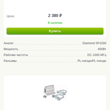
2 380 ₽
Цена:
В наличии
Купить
Аналог
Diamond SP1000
Мощность
400Вт
Рабочие частоты
DC-1000 МГц
Разъемы
PL-гнездо/PL-гнездо