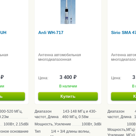
5UH
Anli WH-717
Sirio SMA 4
льная
Антенна автомобильная
Антенна авто
многодиапазонная
многодиапазо
 ₽
3 400 ₽
3
Цена:
Цена:
чии
В наличии
В 
ть
Купить
К
300-520 МГц,
Диапазон
143-148 МГц и 430-
Диапазон
0.23м
частот, Длина
460 МГц, 0.58м
частот, Длина
1
100Вт, 2.15dBi
Мощность, Усиление
100Вт, 3dBi
100Вт
Мощность,
МГц) 
езное основание
Тип
1/4 + 3/4 длины волны,
Усиление
МГц)