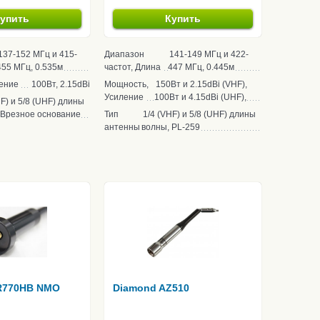
упить
Купить
137-152 МГц и 415-
Диапазон
141-149 МГц и 422-
455 МГц, 0.535м
частот, Длина
447 МГц, 0.445м
ение
100Вт, 2.15dBi
Мощность,
150Вт и 2.15dBi (VHF),
Усиление
100Вт и 4.15dBi (UHF),
HF) и 5/8 (UHF) длины
 Врезное основание
Тип
1/4 (VHF) и 5/8 (UHF) длины
антенны
волны, PL-259
R770HB NMO
Diamond AZ510