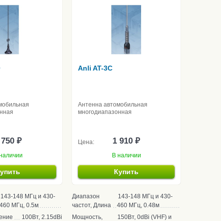
0
Anli AT-3C
мобильная
Антенна автомобильная
нная
многодиапазонная
 750 ₽
1 910 ₽
Цена:
наличии
В наличии
упить
Купить
143-148 МГц и 430-
Диапазон
143-148 МГц и 430-
460 МГц, 0.5м
частот, Длина
460 МГц, 0.48м
ение
100Вт, 2.15dBi
Мощность,
150Вт, 0dBi (VHF) и