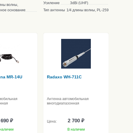
Усиление
3dBi (UHF)
ины волны,
ное основание
Тип антенны
1/4 длины волны, PL-259
nna MR-14U
Radaxo WH-711C
мобильная
Антенна автомобильная
нная
многодиапазонная
 690 ₽
2 700 ₽
Цена:
наличии
В наличии