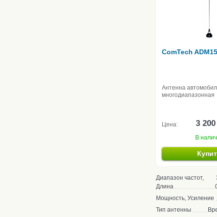
ComTech ADM1
Антенна автомоби
многодиапазонная
3 200
Цена:
В нали
Купи
Диапазон частот,
Длина
Мощность, Усиление
Тип антенны
Вр