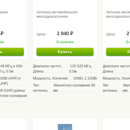
льная
Антенна автомобильная
Антенна авто
многодиапазонная
многодиапазо
 ₽
2 840 ₽
2
Цена:
Цена:
чии
В наличии
В 
ть
Купить
К
48 МГц и 430-
Диапазон частот,
125-520 МГц,
Диапазон частот
Гц, 0.5м
Длина
0.5м
Длина
 0dBi (VHF) и
Мощность, Усиление
100Вт, 2.15dBi
Мощность, Усил
(UHF)
Тип
Магнитное основание 90
Тип
Маг
5/8 (UHF) длины
антенны
мм
антенны
мм
итное основание