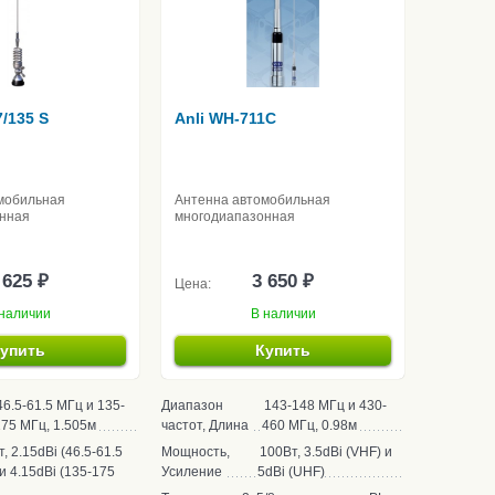
7/135 S
Anli WH-711C
мобильная
Антенна автомобильная
нная
многодиапазонная
 625 ₽
3 650 ₽
Цена:
наличии
В наличии
упить
Купить
46.5-61.5 МГц и 135-
Диапазон
143-148 МГц и 430-
75 МГц, 1.505м
частот, Длина
460 МГц, 0.98м
, 2.15dBi (46.5-61.5
Мощность,
100Вт, 3.5dBi (VHF) и
и 4.15dBi (135-175
Усиление
5dBi (UHF)