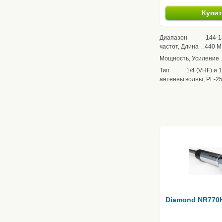
Купи
Диапазон
144-1
частот, Длина
440 М
Мощность, Усиление
Тип
1/4 (VHF) и 
антенны
волны, PL-2
Diamond NR770