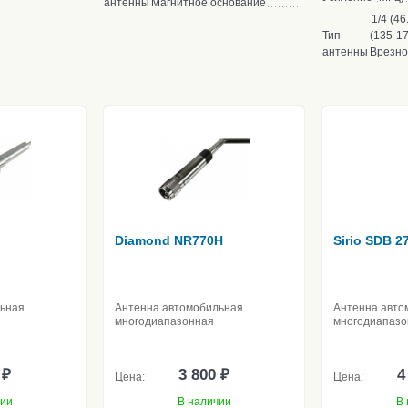
антенны
Магнитное основание
1/4 (46
Тип
(135-1
антенны
Врезно
Diamond NR770H
Sirio SDB 2
льная
Антенна автомобильная
Антенна авто
многодиапазонная
многодиапазо
 ₽
3 800 ₽
4
Цена:
Цена:
чии
В наличии
В 