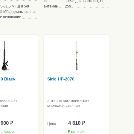
Тип
2x5/8 длины волны, PL-
.5-61.5 МГц) и 5/8
антенны
259
75 МГц) длины волны,
е основание
70 Black
Sirio HP-2070
мобильная
Антенна автомобильная
нная
многодиапазонная
 000 ₽
4 610 ₽
Цена:
наличии
В наличии