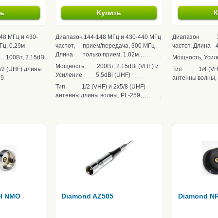
ть
Купить
К
48 МГц и 430-
Диапазон
144-148 МГц и 430-440 МГц
Диапазон
Гц, 0.29м
частот,
прием/передача, 300 МГц
частот, Длина
Длина
только прием, 1.02м
100Вт, 2.15dBi
Мощность, Усил
Мощность,
200Вт, 2.15dBi (VHF) и
1/2 (UHF) длины
Тип
1/4 (V
Усиление
5.5dBi (UHF)
59
антенны
волны,
Тип
1/2 (VHF) и 2х5/8 (UHF)
антенны
длины волны, PL-259
H NMO
Diamond AZ505
Diamond N