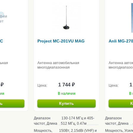
5C
Project MC-201VU MAG
Anli MG-27
льная
Антенна автомобильная
Антенна авто
многодиапазонная
многодиапазо
 ₽
1 744 ₽
1
Цена:
Цена:
чии
В наличии
В 
ть
Купить
К
Диапазон
130-174 МГц и 405-
Диапазон
частот, Длина
512 МГц, 0.47м
частот, Длина
Мощность,
150Вт, 2.15dBi (VHF) и
Мощность, Усил