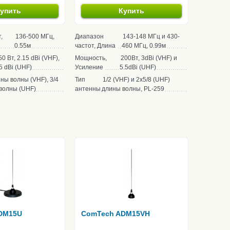
упить
Купить
,
136-500 МГц,
Диапазон
143-148 МГц и 430-
0.55м
частот, Длина
460 МГц, 0.99м
50 Вт, 2.15 dBi (VHF),
Мощность,
200Вт, 3dBi (VHF) и
5 dBi (UHF)
Усиление
5.5dBi (UHF)
ины волны (VHF), 3/4
Тип
1/2 (VHF) и 2х5/8 (UHF)
волны (UHF)
антенны
длины волны, PL-259
DM15U
ComTech ADM15VH