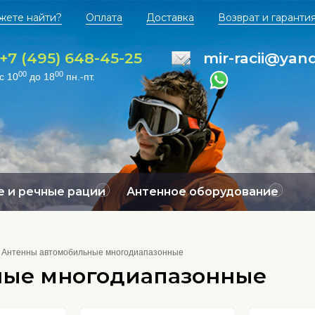
жете найти?
Оплата
Доставка
Возврат и гаранти
+7 (495) 648-45-25
mir-racii@yan
00
00
с 10
до 18
пн.-пт.
 и речные рации
Антенное оборудование
Антенны автомобильные многодиапазонные
ные многодиапазонные