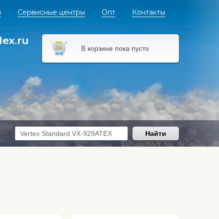
я
Сервисные центры
Опт
Контакты
dex.ru
В корзине пока пусто
Найти