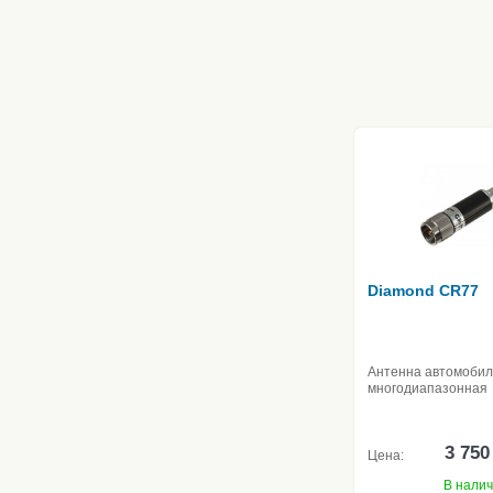
Diamond CR77
Антенна автомоби
многодиапазонная
3 750
Цена:
В нали