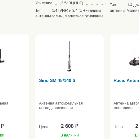
Усиление
3.5dBi (UHF)
Тип
1/4 дл
Тип
1/4 (VHF) и 3/4 (UHF) длины
антенны
Магнит
антенны
волны, Магнитное основание
Sirio SM 48/140 S
Racio Ante
льная
Антенна автомобильная
Антенна авто
многодиапазонная
многодиапазо
 ₽
2 608 ₽
2
Цена:
Цена:
чии
В наличии
В 