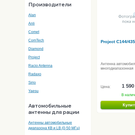
Производители
Alan
Anli
Comet
ComTech
Project C144/43
Diamond
Project
Антенна автомоби
Racio Antenna
многодиапазонная
Radaxo
Sirio
1 590
Цена:
Yaesu
В нали
Купи
Автомобильные
антенны для рации
Антенны автомобильные
диапазона КВ и LB (0-50 МГц)