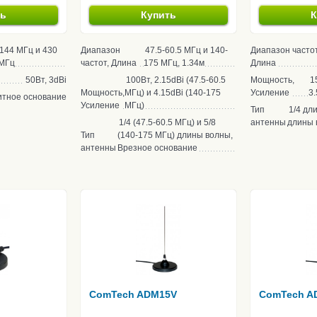
ть
Купить
К
144 МГц и 430
Диапазон
47.5-60.5 МГц и 140-
Диапазон частот
МГц
частот, Длина
175 МГц, 1.34м
Длина
50Вт, 3dBi
100Вт, 2.15dBi (47.5-60.5
Мощность,
1
Мощность,
МГц) и 4.15dBi (140-175
Усиление
3.
итное основание
Усиление
МГц)
Тип
1/4 дл
1/4 (47.5-60.5 МГц) и 5/8
антенны
длины 
Тип
(140-175 МГц) длины волны,
антенны
Врезное основание
ComTech ADM15V
ComTech A