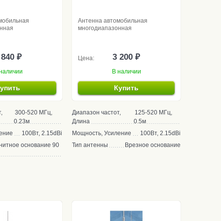
мобильная
Антенна автомобильная
нная
многодиапазонная
 840 ₽
3 200 ₽
Цена:
наличии
В наличии
упить
Купить
,
300-520 МГц,
Диапазон частот,
125-520 МГц,
0.23м
Длина
0.5м
ение
100Вт, 2.15dBi
Мощность, Усиление
100Вт, 2.15dBi
нитное основание 90
Тип антенны
Врезное основание