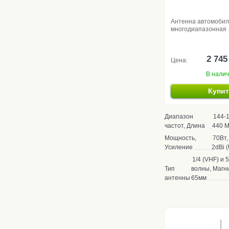
Антенна автомоби
многодиапазонная
2 745
Цена:
В нали
Купи
Диапазон
144-1
частот, Длина
440 М
Мощность,
70Вт,
Усиление
2dBi 
1/4 (VHF) и 
Тип
волны, Магн
антенны
65мм