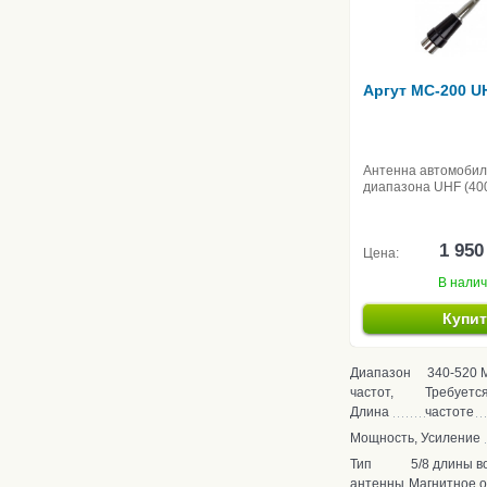
Аргут MC-200 U
Антенна автомоби
диапазона UHF (40
1 950
Цена:
В нали
Купи
Диапазон
340-520 М
частот,
Требуется
Длина
частоте
Мощность, Усиление
Тип
5/8 длины в
антенны
Магнитное 