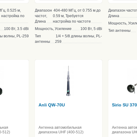
Гц, 0.525 м,
Диапазон
404-480 МГц, от 0.755 м до
Диапазон частот
 настройка по
частот,
0.59 м, Требуется
Длина
Длина
настройка по частоте
Мощность, Усил
100 Вт, 3.5 dBi
Мощность, Усиление
100 Вт, 5 dBi
Тип антенны
ны волны, PL-259
Тип
1/4 + 5/8 длины волны, PL-
антенны
259
Anli QW-70U
Sirio SU 37
льная
Антенна автомобильная
Антенна авто
0-512)
диапазона UHF (400-512)
диапазона UH