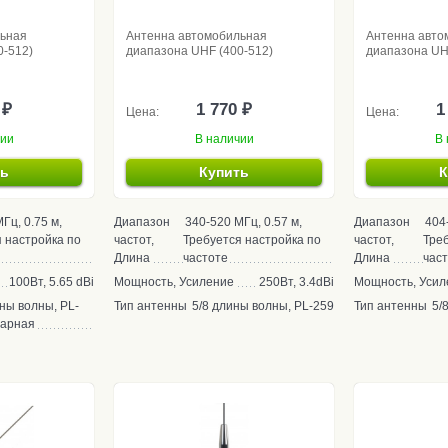
льная
Антенна автомобильная
Антенна авто
0-512)
диапазона UHF (400-512)
диапазона UH
 ₽
1 770 ₽
1
Цена:
Цена:
чии
В наличии
В 
ть
Купить
К
Гц, 0.75 м,
Диапазон
340-520 МГц, 0.57 м,
Диапазон
404
 настройка по
частот,
Требуется настройка по
частот,
Треб
Длина
частоте
Длина
час
100Вт, 5.65 dBi
Мощность, Усиление
250Вт, 3.4dBi
Мощность, Усил
ины волны, PL-
Тип антенны
5/8 длины волны, PL-259
Тип антенны
5/
еарная