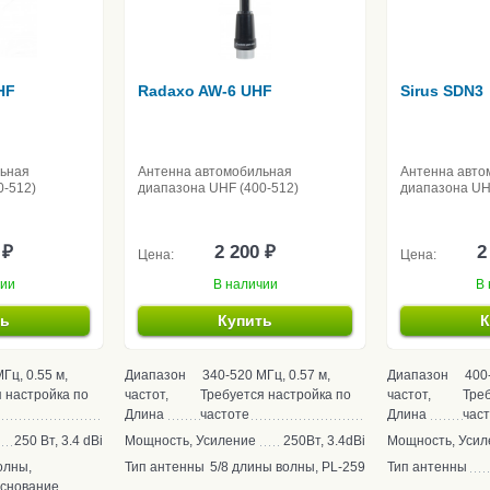
HF
Radaxo AW-6 UHF
Sirus SDN3
льная
Антенна автомобильная
Антенна авто
0-512)
диапазона UHF (400-512)
диапазона UH
 ₽
2 200 ₽
2
Цена:
Цена:
чии
В наличии
В 
ть
Купить
К
Гц, 0.55 м,
Диапазон
340-520 МГц, 0.57 м,
Диапазон
400
 настройка по
частот,
Требуется настройка по
частот,
Треб
Длина
частоте
Длина
час
250 Вт, 3.4 dBi
Мощность, Усиление
250Вт, 3.4dBi
Мощность, Усил
олны,
Тип антенны
5/8 длины волны, PL-259
Тип антенны
основание