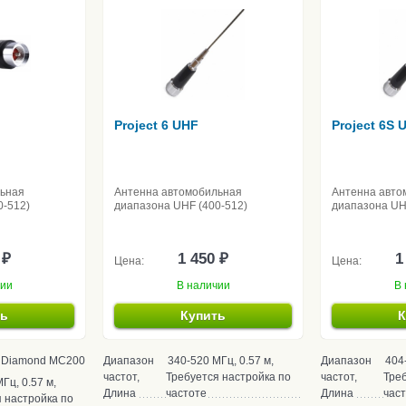
Project 6 UHF
Project 6S 
льная
Антенна автомобильная
Антенна авто
0-512)
диапазона UHF (400-512)
диапазона UH
 ₽
1 450 ₽
1
Цена:
Цена:
чии
В наличии
В 
ть
Купить
К
Diamond MC200
Диапазон
340-520 МГц, 0.57 м,
Диапазон
404
частот,
Требуется настройка по
частот,
Треб
Гц, 0.57 м,
Длина
частоте
Длина
час
 настройка по