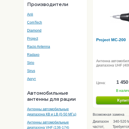
Производители
Anli
ComTech
Diamond
Project
Project MC-200
Racio Antenna
Radaxo
Антенна автомоби
Sirio
диапазона UHF (40
Sirus
Аргут
1 450
Цена:
В нали
Автомобильные
антенны для рации
Купи
Антенны автомобильные
диапазона КВ и LB (0-50 МГц)
Возможная замена
Диапазон
340-520 М
Антенны автомобильные
частот,
Требуется
диапазона VHF (136-174)