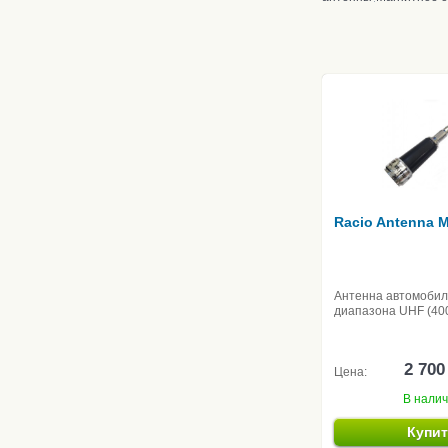
Racio Antenna 
Антенна автомоби
диапазона UHF (40
2 700
Цена:
В нали
Купи