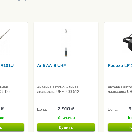
MR101U
Anli AW-6 UHF
Radaxo LP-
льная
Антенна автомобильная
Антенна авто
0-512)
диапазона UHF (400-512)
диапазона UH
 ₽
2 910 ₽
3
Цена:
Цена:
чии
В наличии
В 
ть
Купить
К