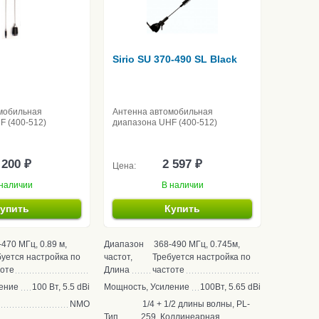
Sirio SU 370-490 SL Black
мобильная
Антенна автомобильная
F (400-512)
диапазона UHF (400-512)
 200 ₽
2 597 ₽
Цена:
наличии
В наличии
упить
Купить
-470 МГц, 0.89 м,
Диапазон
368-490 МГц, 0.745м,
уется настройка по
частот,
Требуется настройка по
тоте
Длина
частоте
ение
100 Вт, 5.5 dBi
Мощность, Усиление
100Вт, 5.65 dBi
NMO
1/4 + 1/2 длины волны, PL-
Тип
259, Коллинеарная,