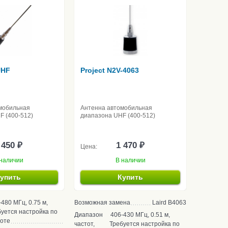
UHF
Project N2V-4063
мобильная
Антенна автомобильная
F (400-512)
диапазона UHF (400-512)
 450 ₽
1 470 ₽
Цена:
наличии
В наличии
упить
Купить
-480 МГц, 0.75 м,
Возможная замена
Laird B4063
уется настройка по
Диапазон
406-430 МГц, 0.51 м,
тоте
частот,
Требуется настройка по