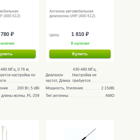
мобильная
Антенна автомобильная
F (400-512)
диапазона UHF (400-512)
 780 ₽
1 810 ₽
Цена:
наличии
В наличии
упить
Купить
-480 МГц, 0.76 м,
430-480 МГц,
уется настройка по
Диапазон
Настройка не
тоте
частот, Длина
требуется
ение
200 Вт, 5 dBi
Мощность, Усиление
2.15dBi
8 длины волны, PL-259
Тип антенны
NMO