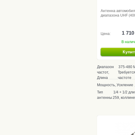
Антенна автомоби
диапазона UHF (40
1 710
Цена:
В нали
Купи
Диапазон
375-480 М
частот,
Требуется
Длина
частоте
Мощность, Усиление
Тип
1/4 + 1/2 дл
антенны
259, коллин