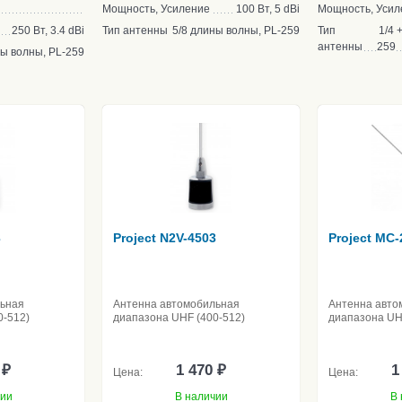
Мощность, Усиление
100 Вт, 5 dBi
Мощность, Усил
250 Вт, 3.4 dBi
Тип антенны
5/8 длины волны, PL-259
Тип
1/4 
антенны
259
ны волны, PL-259
3
Project N2V-4503
Project MC-
льная
Антенна автомобильная
Антенна авто
0-512)
диапазона UHF (400-512)
диапазона UH
 ₽
1 470 ₽
1
Цена:
Цена:
чии
В наличии
В 