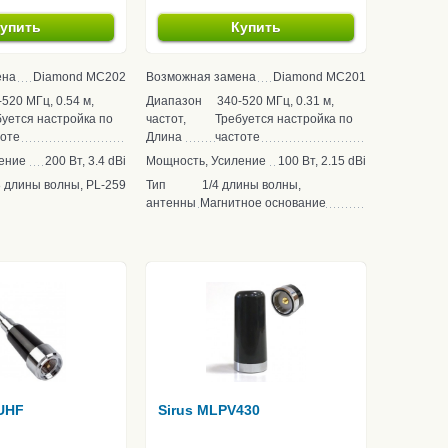
упить
Купить
ена
Diamond MC202
Возможная замена
Diamond MC201
-520 МГц, 0.54 м,
Диапазон
340-520 МГц, 0.31 м,
уется настройка по
частот,
Требуется настройка по
тоте
Длина
частоте
ение
200 Вт, 3.4 dBi
Мощность, Усиление
100 Вт, 2.15 dBi
8 длины волны, PL-259
Тип
1/4 длины волны,
антенны
Магнитное основание
 UHF
Sirus MLPV430