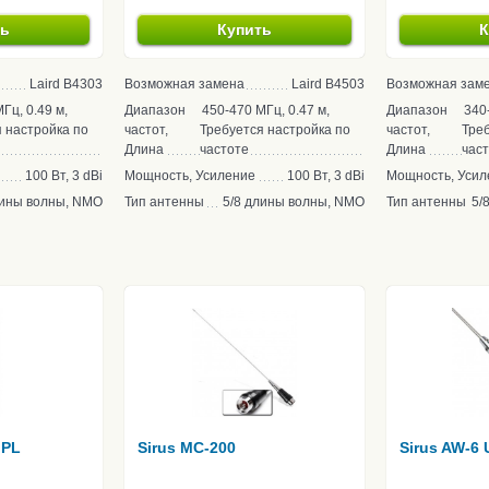
ть
Купить
К
Laird B4303
Возможная замена
Laird B4503
Возможная зам
Гц, 0.49 м,
Диапазон
450-470 МГц, 0.47 м,
Диапазон
340
 настройка по
частот,
Требуется настройка по
частот,
Треб
Длина
частоте
Длина
час
100 Вт, 3 dBi
Мощность, Усиление
100 Вт, 3 dBi
Мощность, Усил
лины волны, NMO
Тип антенны
5/8 длины волны, NMO
Тип антенны
5/
 PL
Sirus MC-200
Sirus AW-6