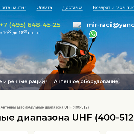
жете найти?
Оплата
Доставка
Возврат и гаранти
+7 (495) 648-45-25
mir-racii@yan
00
00
с 10
до 18
пн.-пт.
 и речные рации
Антенное оборудование
Антенны автомобильные диапазона UHF (400-512)
е диапазона UHF (400-512