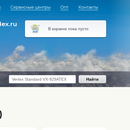
я
Сервисные центры
Опт
Контакты
dex.ru
В корзине пока пусто
Найти
)