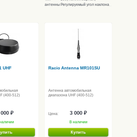
антенны
Регулируемый угол наклона
1 UHF
Racio Antenna MR101SU
мобильная
Антенна автомобильная
F (400-512)
диапазона UHF (400-512)
 000 ₽
3 000 ₽
Цена:
наличии
В наличии
упить
Купить