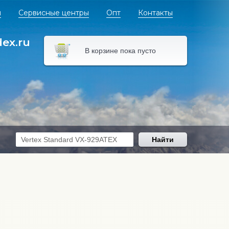
я
Сервисные центры
Опт
Контакты
dex.ru
В корзине пока пусто
Найти