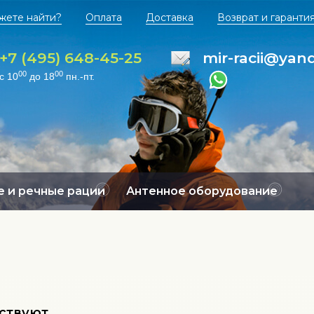
жете найти?
Оплата
Доставка
Возврат и гаранти
+7 (495) 648-45-25
mir-racii@yan
00
00
с 10
до 18
пн.-пт.
 и речные рации
Антенное оборудование
тствуют