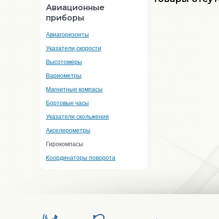
Авиационные
приборы
Авиагоризонты
Указатели скорости
Высотомеры
Вариометры
Магнитные компасы
Бортовые часы
Указатели скольжения
Акселерометры
Гирокомпасы
Координаторы поворота