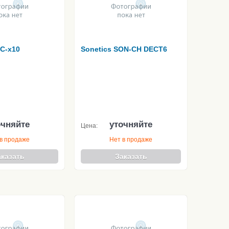
TC-x10
Sonetics SON-CH DECT6
очняйте
уточняйте
Цена:
в продаже
Нет в продаже
аказать
Заказать