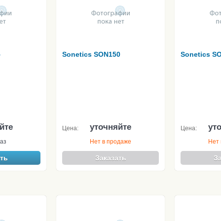
5
Sonetics SON150
Sonetics 
йте
уточняйте
ут
Цена:
Цена:
аз
Нет в продаже
Нет 
ть
Заказать
З