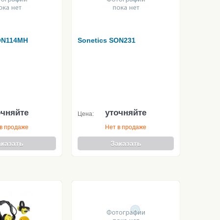
ON114MH
Sonetics SON231
очняйте
уточняйте
Цена:
в продаже
Нет в продаже
аказать
Заказать