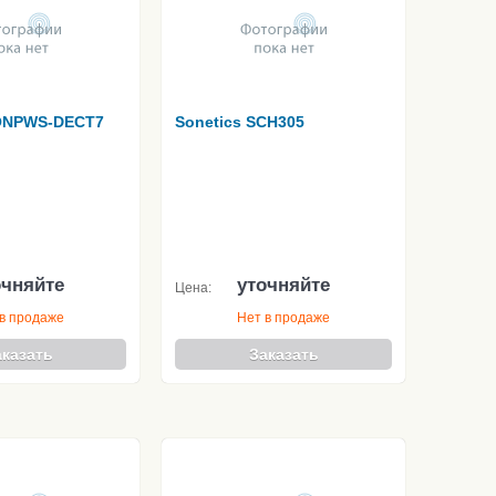
SONPWS-DECT7
Sonetics SCH305
очняйте
уточняйте
Цена:
в продаже
Нет в продаже
аказать
Заказать