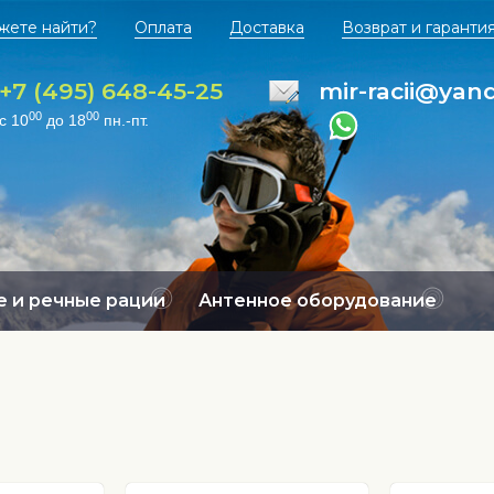
жете найти?
Оплата
Доставка
Возврат и гаранти
+7 (495) 648-45-25
mir-racii@yan
00
00
с 10
до 18
пн.-пт.
 и речные рации
Антенное оборудование