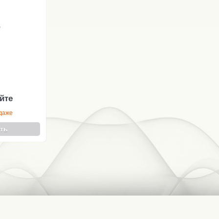
5
йте
одаже
ть