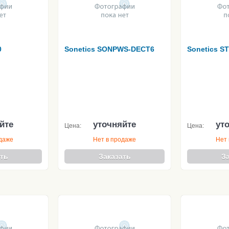
0
Sonetics SONPWS-DECT6
Sonetics S
йте
уточняйте
ут
Цена:
Цена:
одаже
Нет в продаже
Нет 
ть
Заказать
З