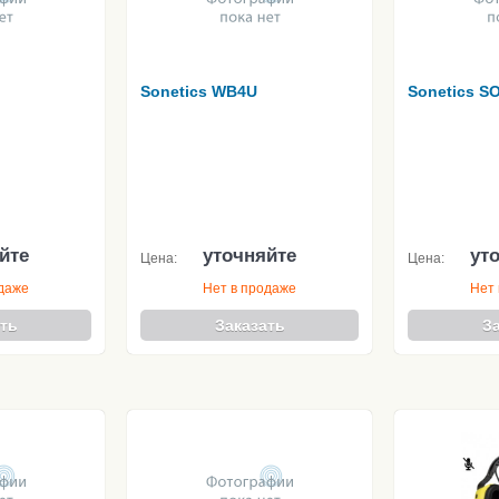
Sonetics WB4U
Sonetics S
йте
уточняйте
ут
Цена:
Цена:
одаже
Нет в продаже
Нет 
ть
Заказать
З