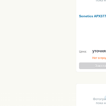
Sonetics APX37
уточня
Цена:
Нет в пр
Заказа