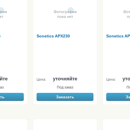
5
Sonetics APX230
Sonetics A
йте
уточняйте
ут
Цена:
Цена:
аз
Под заказ
П
ть
Заказать
З