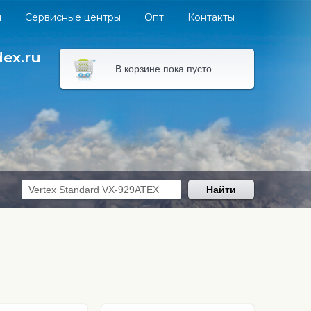
я
Сервисные центры
Опт
Контакты
dex.ru
В корзине пока пусто
Найти