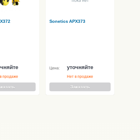
PX372
Sonetics APX373
очняйте
уточняйте
Цена:
в продаже
Нет в продаже
аказать
Заказать