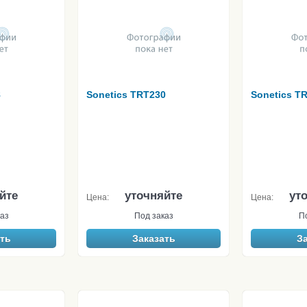
8
Sonetics TRT230
Sonetics T
йте
уточняйте
ут
Цена:
Цена:
аз
Под заказ
П
ть
Заказать
З