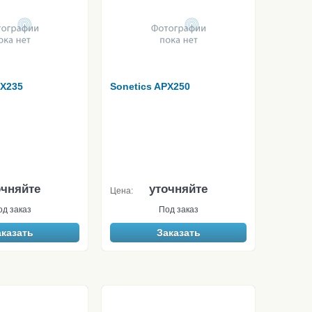
PX235
Sonetics APX250
очняйте
уточняйте
Цена:
од заказ
Под заказ
аказать
Заказать