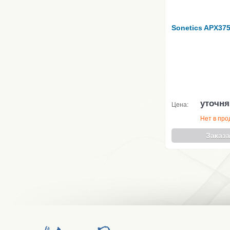
Sonetics APX37
уточня
Цена:
Нет в пр
Заказа