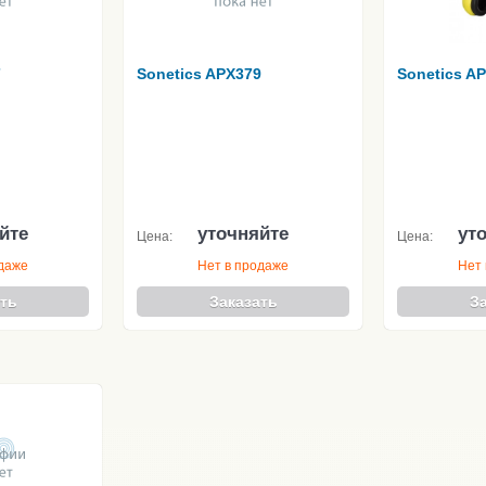
7
Sonetics APX379
Sonetics A
йте
уточняйте
ут
Цена:
Цена:
одаже
Нет в продаже
Нет 
ть
Заказать
З