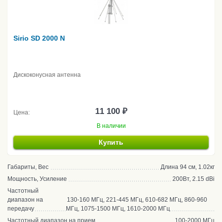
Sirio SD 2000 N
Дискоконусная антенна
11 100 ₽
Цена:
В наличии
Купить
Габариты, Вес
Длина 94 см, 1.02кг
Мощность, Усиление
200Вт, 2.15 dBi
Частотный
диапазон на
130-160 МГц, 221-445 МГц, 610-682 МГц, 860-960
передачу
МГц, 1075-1500 МГц, 1610-2000 МГц
Частотный диапазон на прием
100-2000 МГц