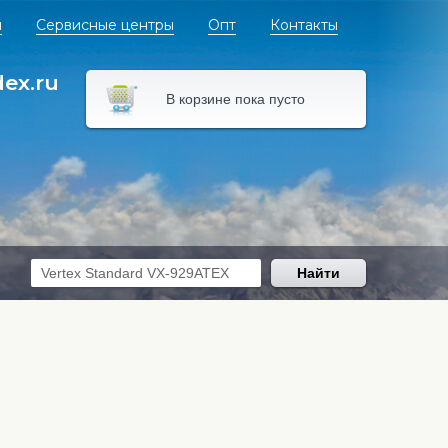
я
Сервисные центры
Опт
Контакты
dex.ru
В корзине пока пусто
Найти