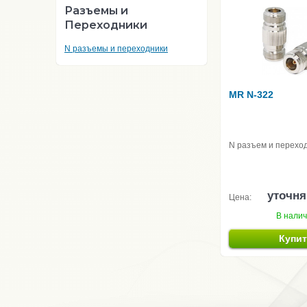
Разъемы и
Переходники
N разъемы и переходники
MR N-322
N разъем и перехо
уточня
Цена:
В нали
Купи