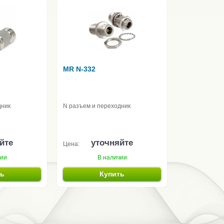
MR N-332
дник
N разъем и переходник
йте
уточняйте
Цена:
чии
В наличии
ть
Купить