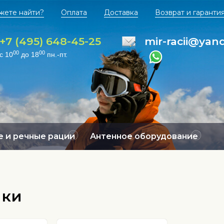
жете найти?
Оплата
Доставка
Возврат и гаранти
+7 (495) 648-45-25
mir-racii@yan
00
00
с 10
до 18
пн.-пт.
 и речные рации
Антенное оборудование
ики