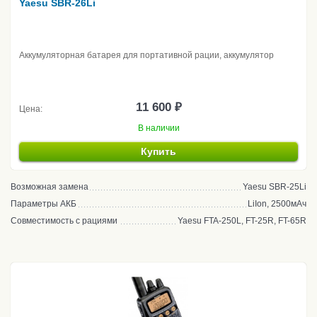
Yaesu SBR-26Li
Аккумуляторная батарея для портативной рации, аккумулятор
11 600 ₽
Цена:
В наличии
Купить
Возможная замена
Yaesu SBR-25Li
Параметры АКБ
LiIon, 2500мАч
Совместимость с рациями
Yaesu FTA-250L, FT-25R, FT-65R