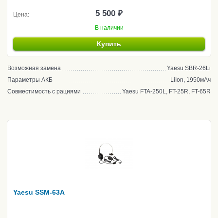
5 500 ₽
Цена:
В наличии
Купить
Возможная замена
Yaesu SBR-26Li
Параметры АКБ
LiIon, 1950мАч
Совместимость с рациями
Yaesu FTA-250L, FT-25R, FT-65R
Yaesu SSM-63A