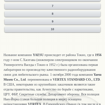
7
8
9
10
Название компании
YAESU
происходит от района Токио, где в
1956
году г-ном С.Хасегава (инженером-электронщиком по окончании
Университета Васеды г.Токио в 1952 г.) была организована первая
лаборатория по производству качественного радиооборудования
связи для любительского рынка. 1 октября 2000 года компания
Yaesu
Musen
Co., Ltd
. переименована в
VERTEX
STANDARD
CO., LTD
.
В США, некоторыми из крупнейших заказчиков являются такие
отделы правительства, как Агентство по борьбе с наркотиками,
ЦРУ, ФБР, Секретные службы, Департамент обороны. Вся полиция
Нью-Йорка (самая большая полиция в мире) оснащена
радиостанциями
VERTEX
. В Европейских странах (в том числе и в