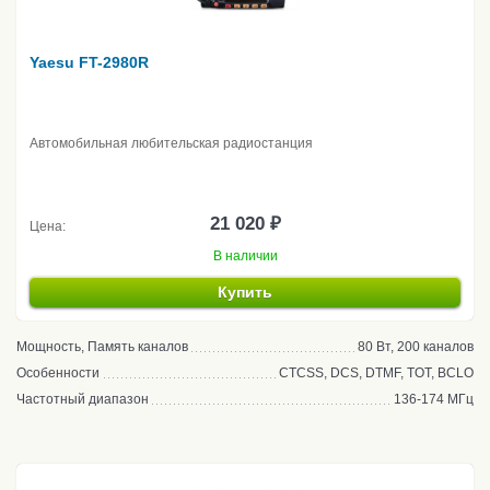
Yaesu FT-2980R
Автомобильная любительская радиостанция
21 020 ₽
Цена:
В наличии
Купить
Мощность, Память каналов
80 Вт, 200 каналов
Особенности
CTCSS, DCS, DTMF, TOT, BCLO
Частотный диапазон
136-174 МГц