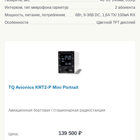
Габариты, вес
46*63*146мм, 350гр
Интерком, тип микрофона гарнитур
2 абонента
Мощность, питание, потребление
6Вт, 9-36В DC, 1,6А TX/ 100мА RX
Особенности
Цветной TFT дисплей
TQ Avionics KRT2-P Mini Portrait
Авиационная бортовая / стационарная радиостанция
139 500 ₽
Цена: