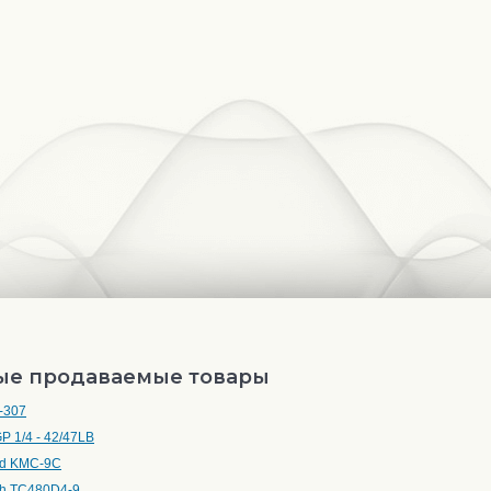
ые продаваемые товары
-307
P 1/4 - 42/47LB
d KMC-9C
h TC480D4-9