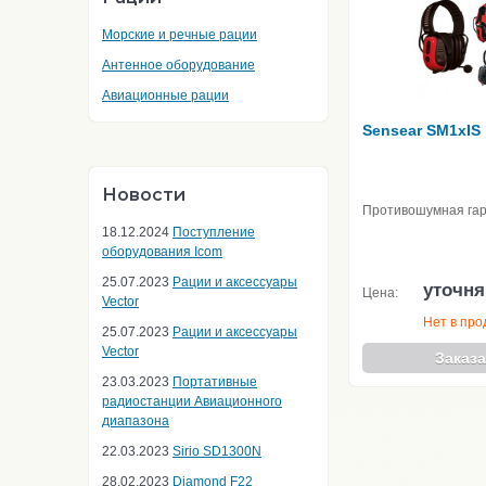
Морские и речные рации
Антенное оборудование
Авиационные рации
Sensear SM1xIS
Новости
Противошумная га
18.12.2024
Поступление
оборудования Icom
25.07.2023
Рации и аксессуары
уточня
Цена:
Vector
Нет в пр
25.07.2023
Рации и аксессуары
Vector
Заказа
23.03.2023
Портативные
радиостанции Авиационного
диапазона
22.03.2023
Sirio SD1300N
28.02.2023
Diamond F22