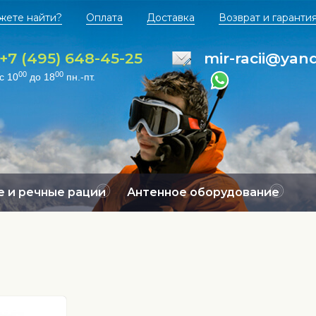
жете найти?
Оплата
Доставка
Возврат и гаранти
+7 (495) 648-45-25
mir-racii@yan
00
00
с 10
до 18
пн.-пт.
 и речные рации
Антенное оборудование