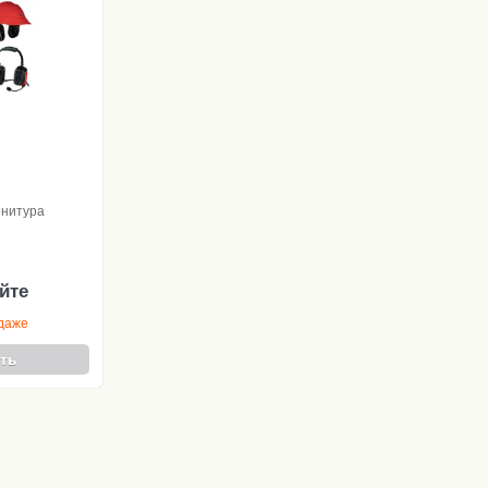
рнитура
йте
одаже
ть