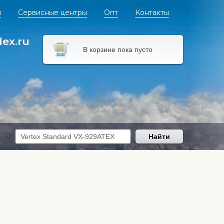
я
Сервисные центры
Опт
Контакты
dex.ru
В корзине пока пусто
Найти