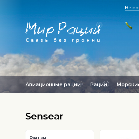
Не мо
Авиационные рации
Рации
Морские
Sensear
Рации