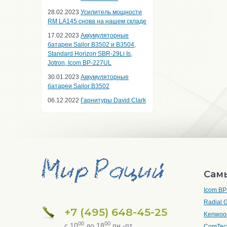
28.02.2023
Усилитель мощности
RM LA145 снова на нашем складе
17.02.2023
Аккумуляторные
батареи Sailor B3502 и B3504,
Standard Horizon SBR-29Li Is,
Jotron, Icom BP-227UL
30.01.2023
Аккумуляторные
батареи Sailor B3502
06.12.2022
Гарнитуры David Clark
Сам
Icom BP
Radial G
+7 (495) 648-45-25
Kenwoo
00
00
с 10
до 18
пн.-пт.
ComTec