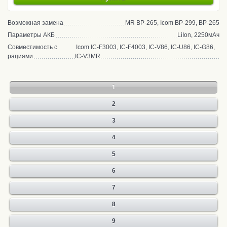
Возможная замена
MR BP-265, Icom BP-299, BP-265
Параметры АКБ
LiIon, 2250мАч
Совместимость с
Icom IC-F3003, IC-F4003, IC-V86, IC-U86, IC-G86,
рациями
IC-V3MR
1
2
3
4
5
6
7
8
9