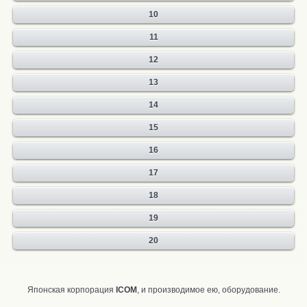
10
11
12
13
14
15
16
17
18
19
20
Японская корпорация
ICOM
, и производи­мое ею, оборудование.