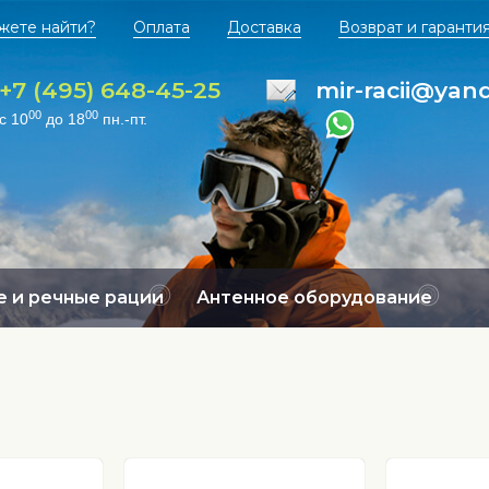
жете найти?
Оплата
Доставка
Возврат и гаранти
+7 (495) 648-45-25
mir-racii@yan
00
00
с 10
до 18
пн.-пт.
 и речные рации
Антенное оборудование