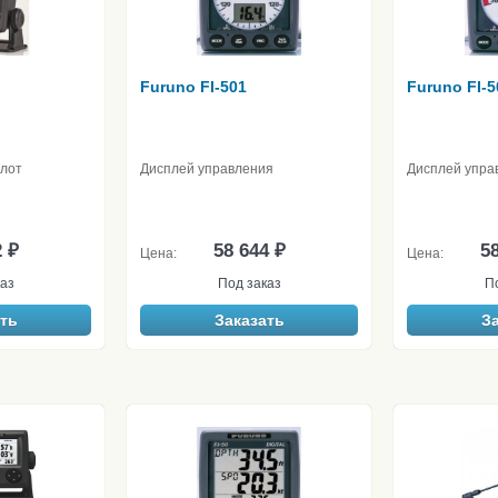
Furuno FI-501
Furuno FI-5
лот
Дисплей управления
Дисплей упра
2 ₽
58 644 ₽
58
Цена:
Цена:
аз
Под заказ
П
ть
Заказать
З