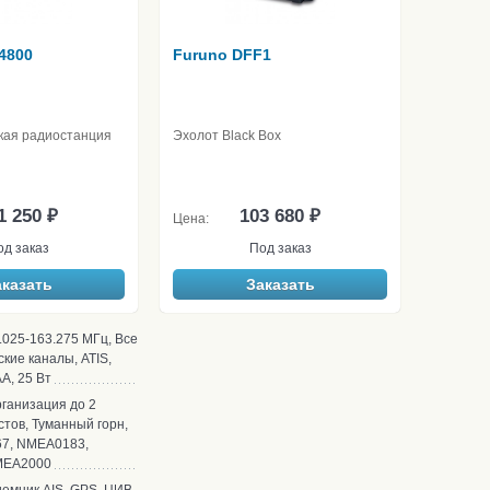
4800
Furuno DFF1
кая радиостанция
Эхолот Black Box
1 250 ₽
103 680 ₽
Цена:
од заказ
Под заказ
аказать
Заказать
.025-163.275 МГц, Все
кие каналы, ATIS,
A, 25 Вт
ганизация до 2
стов, Туманный горн,
67, NMEA0183,
EA2000