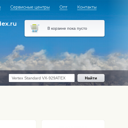
я
Сервисные центры
Опт
Контакты
dex.ru
В корзине пока пусто
Найти