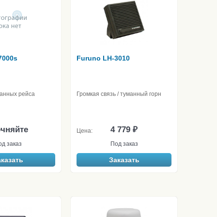
7000s
Furuno LH-3010
данных рейса
Громкая связь / туманный горн
очняйте
4 779 ₽
Цена:
од заказ
Под заказ
аказать
Заказать