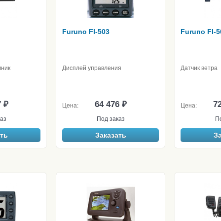
Furuno FI-503
Furuno FI-
мник
Дисплей управления
Датчик ветра
7 ₽
64 476 ₽
72
Цена:
Цена:
аз
Под заказ
П
ть
Заказать
З