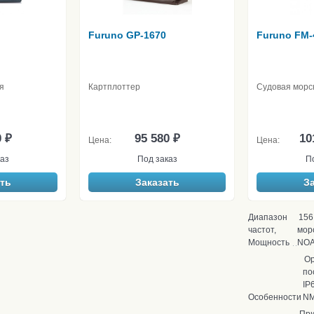
Furuno GP-1670
Furuno FM-
я
Картплоттер
Судовая морс
0 ₽
95 580 ₽
10
Цена:
Цена:
аз
Под заказ
П
ть
Заказать
З
Диапазон
156
частот,
морс
Мощность
NOA
Ор
по
IP
Особенности
NM