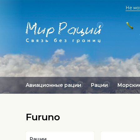
Не мо
Авиационные рации
Рации
Морские
Furuno
Рации