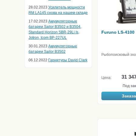
28.02.2023
Усилитель мощности
RM LA145 снова на нашем складе
17.02.2023
Аккумуляторные
батареи Sailor B3502 и B3504,
Furuno LS-4100
Standard Horizon SBR-29Li Is,
Jotron, Icom BP-227UL
30.01.2023
Аккумуляторные
батареи Sailor B3502
Рыбопоисковый эхо
06.12.2022
Гарнитуры David Clark
31 34
Цена:
Под зак
Заказа