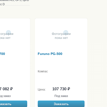
емник AIS, GPS, ЦИВ
сс D
700
Furuno PG-500
Компас
7 082 ₽
107 730 ₽
Цена:
од заказ
Под заказ
аказать
Заказать