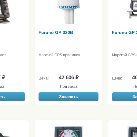
Furuno GP-320B
Furuno GP-
лот
Морской GPS приемник
Морской GPS 
7 ₽
42 606 ₽
46
Цена:
Цена:
аз
Под заказ
П
ть
Заказать
З