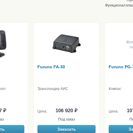
При
Функционал
кла
Furuno FA-30
Furuno PG-
лот
Транспондер АИС
Компас
7 ₽
106 920 ₽
10
Цена:
Цена:
аз
Под заказ
П
ть
Заказать
З