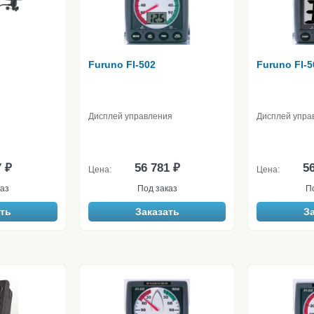
Furuno FI-502
Furuno FI-5
Дисплей управления
Дисплей упра
7 ₽
56 781 ₽
56
Цена:
Цена:
аз
Под заказ
П
ть
Заказать
З